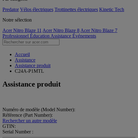
Predator
Vélos électriques
Trottinettes électriques
Kinetic Tech
Notre sélection
Acer Nitro Blaze 11
Acer Nitro Blaze 8
Acer Nitro Blaze 7
Professionnel
Éducation
Assistance
Événements
Accueil
Assistance
Assistance produit
C24A-P1MTL
Assistance produit
Numéro de modèle (Model Number):
Référence (Part Number):
Rechercher un autre modèle
GTIN:
Serial Number :