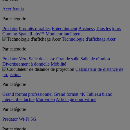
Acer Iconia
Par catégorie
Predator
Produits durables
Entertainment
Business
Tous les jours
Gaming
SpatialLabs™
Moniteur intelligent
Technologie d'affichage Acer
Par catégorie
Predator
Vero
Salle de classe
Grande salle
Salle de réunion
Divertissement à domicile
Mobilité
Calculateur de distance de
projection
Par catégorie
Grand format professionnel
Grand format 4K
Tableau blanc
interactif et tactile
Mur vidéo
Affichage pour vitrine
Par catégorie
Predator
Wi-Fi
5G
Par catégorie