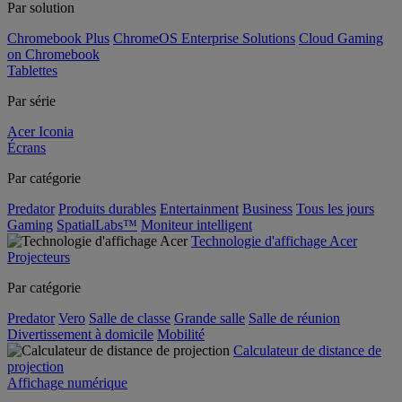
Par solution
Chromebook Plus
ChromeOS Enterprise Solutions
Cloud Gaming
on Chromebook
Tablettes
Par série
Acer Iconia
Écrans
Par catégorie
Predator
Produits durables
Entertainment
Business
Tous les jours
Gaming
SpatialLabs™
Moniteur intelligent
Technologie d'affichage Acer
Projecteurs
Par catégorie
Predator
Vero
Salle de classe
Grande salle
Salle de réunion
Divertissement à domicile
Mobilité
Calculateur de distance de
projection
Affichage numérique