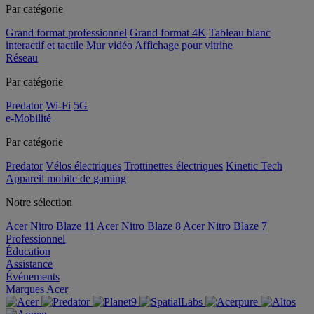
Par catégorie
Grand format professionnel
Grand format 4K
Tableau blanc
interactif et tactile
Mur vidéo
Affichage pour vitrine
Réseau
Par catégorie
Predator
Wi-Fi
5G
e-Mobilité
Par catégorie
Predator
Vélos électriques
Trottinettes électriques
Kinetic Tech
Appareil mobile de gaming
Notre sélection
Acer Nitro Blaze 11
Acer Nitro Blaze 8
Acer Nitro Blaze 7
Professionnel
Éducation
Assistance
Événements
Marques Acer