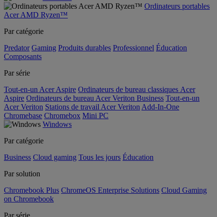
Ordinateurs portables
Acer AMD Ryzen™
Par catégorie
Predator
Gaming
Produits durables
Professionnel
Éducation
Composants
Par série
Tout-en-un Acer Aspire
Ordinateurs de bureau classiques Acer
Aspire
Ordinateurs de bureau Acer Veriton Business
Tout-en-un
Acer Veriton
Stations de travail Acer Veriton
Add-In-One
Chromebase
Chromebox
Mini PC
Windows
Par catégorie
Business
Cloud gaming
Tous les jours
Éducation
Par solution
Chromebook Plus
ChromeOS Enterprise Solutions
Cloud Gaming
on Chromebook
Par série