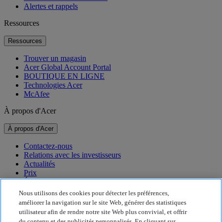
Alertes et rappels
Ressources
Ressources
Trouver un magasin
Acer Global Account Portal
BOUTIQUE EN LIGNE
Technologies Acer
McAfee
À propos d'Acer
À propos d'Acer
Contactez-nous
Relations avec les investisseurs
Actualités
Prix
Événements
Nous utilisons des cookies pour détecter les préférences,
Développement durable
améliorer la navigation sur le site Web, générer des statistiques
utilisateur afin de rendre notre site Web plus convivial, et offrir
Développement durable
du contenu et des publicités personnalisés. En cliquant sur