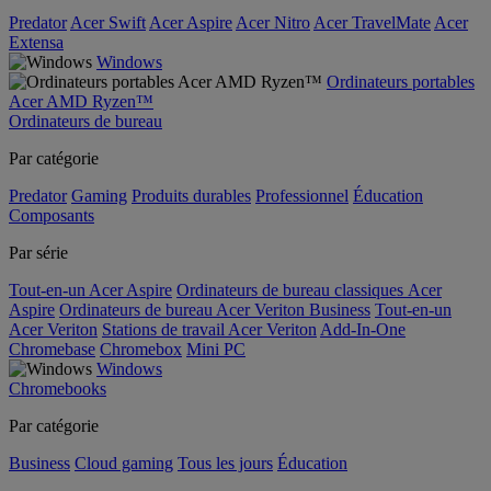
Predator
Acer Swift
Acer Aspire
Acer Nitro
Acer TravelMate
Acer
Extensa
Windows
Ordinateurs portables
Acer AMD Ryzen™
Ordinateurs de bureau
Par catégorie
Predator
Gaming
Produits durables
Professionnel
Éducation
Composants
Par série
Tout-en-un Acer Aspire
Ordinateurs de bureau classiques Acer
Aspire
Ordinateurs de bureau Acer Veriton Business
Tout-en-un
Acer Veriton
Stations de travail Acer Veriton
Add-In-One
Chromebase
Chromebox
Mini PC
Windows
Chromebooks
Par catégorie
Business
Cloud gaming
Tous les jours
Éducation