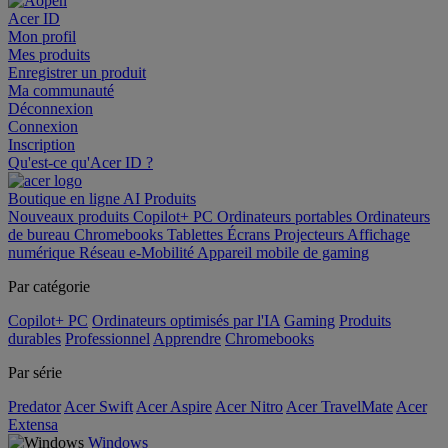
Acer ID
Mon profil
Mes produits
Enregistrer un produit
Ma communauté
Déconnexion
Connexion
Inscription
Qu'est-ce qu'Acer ID ?
Boutique en ligne
AI
Produits
Nouveaux produits
Copilot+ PC
Ordinateurs portables
Ordinateurs
de bureau
Chromebooks
Tablettes
Écrans
Projecteurs
Affichage
numérique
Réseau
e-Mobilité
Appareil mobile de gaming
Par catégorie
Copilot+ PC
Ordinateurs optimisés par l'IA
Gaming
Produits
durables
Professionnel
Apprendre
Chromebooks
Par série
Predator
Acer Swift
Acer Aspire
Acer Nitro
Acer TravelMate
Acer
Extensa
Windows