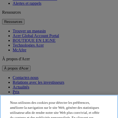
Alertes et rappels
Ressources
Ressources
Trouver un magasin
Acer Global Account Portal
BOUTIQUE EN LIGNE
Technologies Acer
McAfee
À propos d'Acer
À propos d'Acer
Contactez-nous
Relations avec les investisseurs
Actualités
Prix
Événements
Nous utilisons des cookies pour détecter les préférences,
Développement durable
améliorer la navigation sur le site Web, générer des statistiques
utilisateur afin de rendre notre site Web plus convivial, et offrir
Développement durable
du contenu et des publicités personnalisés. En cliquant sur