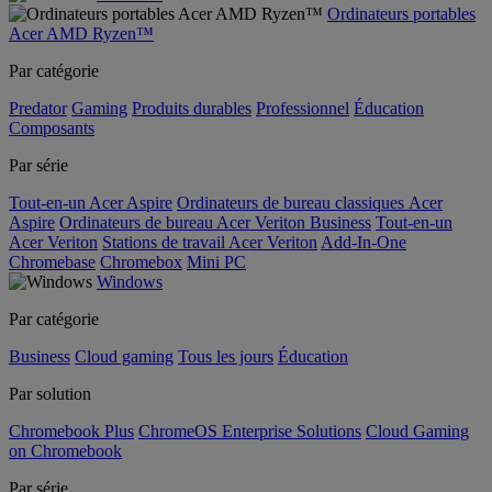
Ordinateurs portables
Acer AMD Ryzen™
Par catégorie
Predator
Gaming
Produits durables
Professionnel
Éducation
Composants
Par série
Tout-en-un Acer Aspire
Ordinateurs de bureau classiques Acer
Aspire
Ordinateurs de bureau Acer Veriton Business
Tout-en-un
Acer Veriton
Stations de travail Acer Veriton
Add-In-One
Chromebase
Chromebox
Mini PC
Windows
Par catégorie
Business
Cloud gaming
Tous les jours
Éducation
Par solution
Chromebook Plus
ChromeOS Enterprise Solutions
Cloud Gaming
on Chromebook
Par série