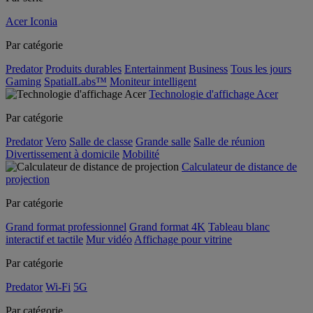
Acer Iconia
Par catégorie
Predator
Produits durables
Entertainment
Business
Tous les jours
Gaming
SpatialLabs™
Moniteur intelligent
Technologie d'affichage Acer
Par catégorie
Predator
Vero
Salle de classe
Grande salle
Salle de réunion
Divertissement à domicile
Mobilité
Calculateur de distance de
projection
Par catégorie
Grand format professionnel
Grand format 4K
Tableau blanc
interactif et tactile
Mur vidéo
Affichage pour vitrine
Par catégorie
Predator
Wi-Fi
5G
Par catégorie