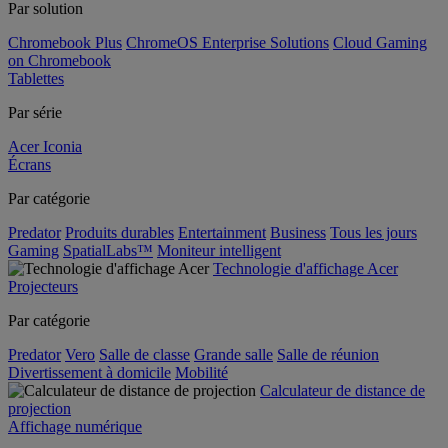
Par solution
Chromebook Plus
ChromeOS Enterprise Solutions
Cloud Gaming
on Chromebook
Tablettes
Par série
Acer Iconia
Écrans
Par catégorie
Predator
Produits durables
Entertainment
Business
Tous les jours
Gaming
SpatialLabs™
Moniteur intelligent
Technologie d'affichage Acer
Projecteurs
Par catégorie
Predator
Vero
Salle de classe
Grande salle
Salle de réunion
Divertissement à domicile
Mobilité
Calculateur de distance de
projection
Affichage numérique