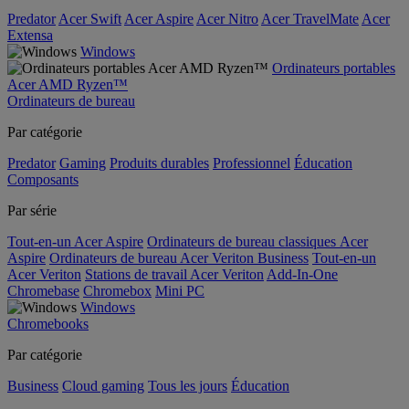
Predator
Acer Swift
Acer Aspire
Acer Nitro
Acer TravelMate
Acer
Extensa
Windows
Ordinateurs portables
Acer AMD Ryzen™
Ordinateurs de bureau
Par catégorie
Predator
Gaming
Produits durables
Professionnel
Éducation
Composants
Par série
Tout-en-un Acer Aspire
Ordinateurs de bureau classiques Acer
Aspire
Ordinateurs de bureau Acer Veriton Business
Tout-en-un
Acer Veriton
Stations de travail Acer Veriton
Add-In-One
Chromebase
Chromebox
Mini PC
Windows
Chromebooks
Par catégorie
Business
Cloud gaming
Tous les jours
Éducation