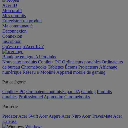
Acer ID
Mon profil
Mes produits
Enregistrer un produit
Ma communauté
Déconnexion
Connexion
Inscription
Qu'est-ce qu'Acer ID ?
Boutique en ligne
AI
Produits
Nouveaux produits
Copilot+ PC
Ordinateurs portables
Ordinateurs
de bureau
Chromebooks
Tablettes
Écrans
Projecteurs
Affichage
numérique
Réseau
e-Mobilité
Appareil mobile de gaming
Par catégorie
Copilot+ PC
Ordinateurs optimisés par l'IA
Gaming
Produits
durables
Professionnel
Apprendre
Chromebooks
Par série
Predator
Acer Swift
Acer Aspire
Acer Nitro
Acer TravelMate
Acer
Extensa
Windows