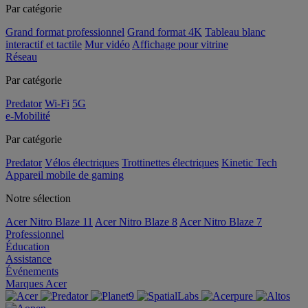
Par catégorie
Grand format professionnel
Grand format 4K
Tableau blanc
interactif et tactile
Mur vidéo
Affichage pour vitrine
Réseau
Par catégorie
Predator
Wi-Fi
5G
e-Mobilité
Par catégorie
Predator
Vélos électriques
Trottinettes électriques
Kinetic Tech
Appareil mobile de gaming
Notre sélection
Acer Nitro Blaze 11
Acer Nitro Blaze 8
Acer Nitro Blaze 7
Professionnel
Éducation
Assistance
Événements
Marques Acer