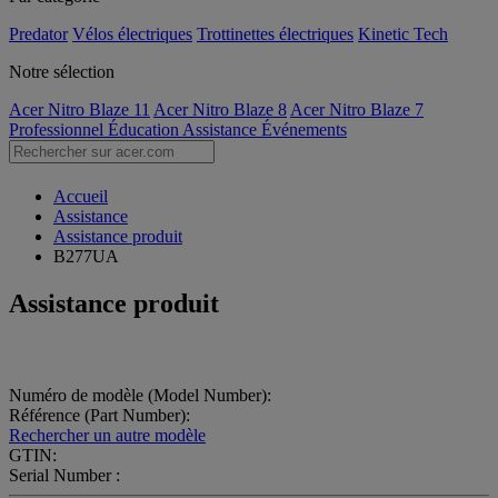
Predator
Vélos électriques
Trottinettes électriques
Kinetic Tech
Notre sélection
Acer Nitro Blaze 11
Acer Nitro Blaze 8
Acer Nitro Blaze 7
Professionnel
Éducation
Assistance
Événements
Accueil
Assistance
Assistance produit
B277UA
Assistance produit
Numéro de modèle (Model Number):
Référence (Part Number):
Rechercher un autre modèle
GTIN:
Serial Number :