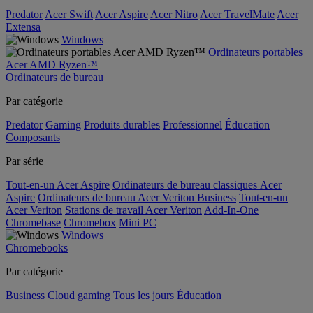
Predator
Acer Swift
Acer Aspire
Acer Nitro
Acer TravelMate
Acer
Extensa
Windows
Ordinateurs portables
Acer AMD Ryzen™
Ordinateurs de bureau
Par catégorie
Predator
Gaming
Produits durables
Professionnel
Éducation
Composants
Par série
Tout-en-un Acer Aspire
Ordinateurs de bureau classiques Acer
Aspire
Ordinateurs de bureau Acer Veriton Business
Tout-en-un
Acer Veriton
Stations de travail Acer Veriton
Add-In-One
Chromebase
Chromebox
Mini PC
Windows
Chromebooks
Par catégorie
Business
Cloud gaming
Tous les jours
Éducation