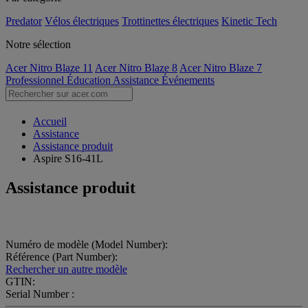
Predator
Vélos électriques
Trottinettes électriques
Kinetic Tech
Notre sélection
Acer Nitro Blaze 11
Acer Nitro Blaze 8
Acer Nitro Blaze 7
Professionnel
Éducation
Assistance
Événements
Accueil
Assistance
Assistance produit
Aspire S16-41L
Assistance produit
Numéro de modèle (Model Number):
Référence (Part Number):
Rechercher un autre modèle
GTIN:
Serial Number :