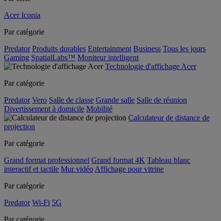
Acer Iconia
Par catégorie
Predator
Produits durables
Entertainment
Business
Tous les jours
Gaming
SpatialLabs™
Moniteur intelligent
Technologie d'affichage Acer
Par catégorie
Predator
Vero
Salle de classe
Grande salle
Salle de réunion
Divertissement à domicile
Mobilité
Calculateur de distance de
projection
Par catégorie
Grand format professionnel
Grand format 4K
Tableau blanc
interactif et tactile
Mur vidéo
Affichage pour vitrine
Par catégorie
Predator
Wi-Fi
5G
Par catégorie