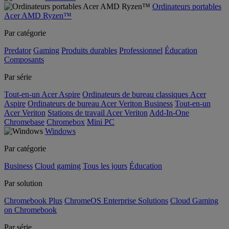
Ordinateurs portables
Acer AMD Ryzen™
Par catégorie
Predator
Gaming
Produits durables
Professionnel
Éducation
Composants
Par série
Tout-en-un Acer Aspire
Ordinateurs de bureau classiques Acer
Aspire
Ordinateurs de bureau Acer Veriton Business
Tout-en-un
Acer Veriton
Stations de travail Acer Veriton
Add-In-One
Chromebase
Chromebox
Mini PC
Windows
Par catégorie
Business
Cloud gaming
Tous les jours
Éducation
Par solution
Chromebook Plus
ChromeOS Enterprise Solutions
Cloud Gaming
on Chromebook
Par série