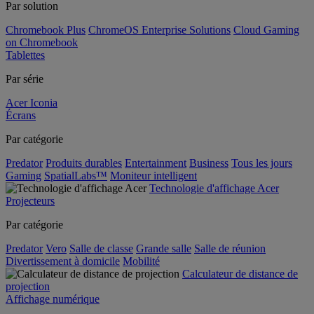
Par solution
Chromebook Plus
ChromeOS Enterprise Solutions
Cloud Gaming
on Chromebook
Tablettes
Par série
Acer Iconia
Écrans
Par catégorie
Predator
Produits durables
Entertainment
Business
Tous les jours
Gaming
SpatialLabs™
Moniteur intelligent
Technologie d'affichage Acer
Projecteurs
Par catégorie
Predator
Vero
Salle de classe
Grande salle
Salle de réunion
Divertissement à domicile
Mobilité
Calculateur de distance de
projection
Affichage numérique