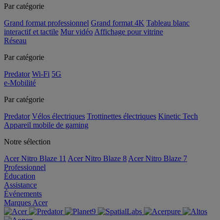
Par catégorie
Grand format professionnel
Grand format 4K
Tableau blanc
interactif et tactile
Mur vidéo
Affichage pour vitrine
Réseau
Par catégorie
Predator
Wi-Fi
5G
e-Mobilité
Par catégorie
Predator
Vélos électriques
Trottinettes électriques
Kinetic Tech
Appareil mobile de gaming
Notre sélection
Acer Nitro Blaze 11
Acer Nitro Blaze 8
Acer Nitro Blaze 7
Professionnel
Éducation
Assistance
Événements
Marques Acer