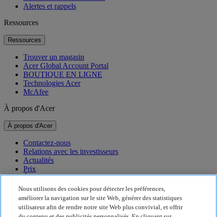
Alertes et rappels
Ressources
Ressources
Trouver un magasin
Acer Global Account Portal
BOUTIQUE EN LIGNE
Technologies Acer
McAfee
À propos d'Acer
À propos d'Acer
Contactez-nous
Relations avec les investisseurs
Actualités
Prix
Événements
Nous utilisons des cookies pour détecter les préférences,
Développement durable
améliorer la navigation sur le site Web, générer des statistiques
utilisateur afin de rendre notre site Web plus convivial, et offrir
Développement durable
du contenu et des publicités personnalisés. En cliquant sur