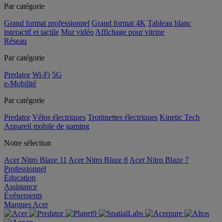
Par catégorie
Grand format professionnel
Grand format 4K
Tableau blanc
interactif et tactile
Mur vidéo
Affichage pour vitrine
Réseau
Par catégorie
Predator
Wi-Fi
5G
e-Mobilité
Par catégorie
Predator
Vélos électriques
Trottinettes électriques
Kinetic Tech
Appareil mobile de gaming
Notre sélection
Acer Nitro Blaze 11
Acer Nitro Blaze 8
Acer Nitro Blaze 7
Professionnel
Éducation
Assistance
Événements
Marques Acer