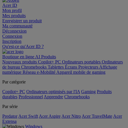
Acer ID
Mon profil
Mes produits
Enregistrer un produit
Ma communauté
Déconnexion
Connexion
Inscription
Qu'est-ce qu'Acer ID ?
Boutique en ligne
AI
Produits
Nouveaux produits
Copilot+ PC
Ordinateurs portables
Ordinateurs
de bureau
Chromebooks
Tablettes
Écrans
Projecteurs
Affichage
numérique
Réseau
e-Mobilité
Appareil mobile de gaming
Par catégorie
Copilot+ PC
Ordinateurs optimisés par l'IA
Gaming
Produits
durables
Professionnel
Apprendre
Chromebooks
Par série
Predator
Acer Swift
Acer Aspire
Acer Nitro
Acer TravelMate
Acer
Extensa
Windows