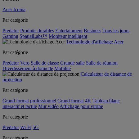
Acer Iconia
Par catégorie
Predator
Produits durables
Entertainment
Business
Tous les jours
Gaming
SpatialLabs™
Moniteur intelligent
Technologie d'affichage Acer
Par catégorie
Predator
Vero
Salle de classe
Grande salle
Salle de réunion
Divertissement à domicile
Mobilité
Calculateur de distance de
projection
Par catégorie
Grand format professionnel
Grand format 4K
Tableau blanc
interactif et tactile
Mur vidéo
Affichage pour vitrine
Par catégorie
Predator
Wi-Fi
5G
Par catégorie