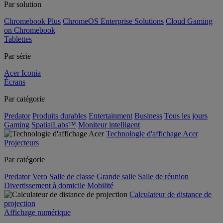
Par solution
Chromebook Plus
ChromeOS Enterprise Solutions
Cloud Gaming
on Chromebook
Tablettes
Par série
Acer Iconia
Écrans
Par catégorie
Predator
Produits durables
Entertainment
Business
Tous les jours
Gaming
SpatialLabs™
Moniteur intelligent
Technologie d'affichage Acer
Projecteurs
Par catégorie
Predator
Vero
Salle de classe
Grande salle
Salle de réunion
Divertissement à domicile
Mobilité
Calculateur de distance de
projection
Affichage numérique