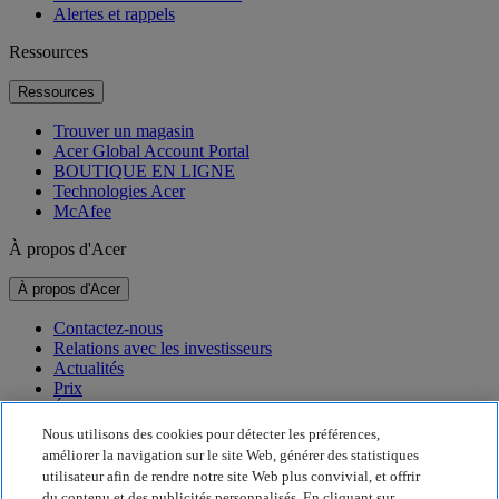
Alertes et rappels
Ressources
Ressources
Trouver un magasin
Acer Global Account Portal
BOUTIQUE EN LIGNE
Technologies Acer
McAfee
À propos d'Acer
À propos d'Acer
Contactez-nous
Relations avec les investisseurs
Actualités
Prix
Événements
Nous utilisons des cookies pour détecter les préférences,
Développement durable
améliorer la navigation sur le site Web, générer des statistiques
utilisateur afin de rendre notre site Web plus convivial, et offrir
Développement durable
du contenu et des publicités personnalisés. En cliquant sur