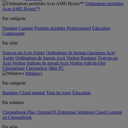
Ordinateurs portables
Acer AMD Ryzen™
Par catégorie
Predator
Gaming
Produits durables
Professionnel
Éducation
Composants
Par série
Tout-en-un Acer Aspire
Ordinateurs de bureau classiques Acer
Aspire
Ordinateurs de bureau Acer Veriton Business
Tout-en-un
Acer Veriton
Stations de travail Acer Veriton
Add-In-One
Chromebase
Chromebox
Mini PC
Windows
Par catégorie
Business
Cloud gaming
Tous les jours
Éducation
Par solution
Chromebook Plus
ChromeOS Enterprise Solutions
Cloud Gaming
on Chromebook
Par série