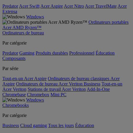
Predator
Acer Swift
Acer Aspire
Acer Nitro
Acer TravelMate
Acer
Extensa
Windows
Ordinateurs portables
Acer AMD Ryzen™
Ordinateurs de bureau
Par catégorie
Predator
Gaming
Produits durables
Professionnel
Éducation
Composants
Par série
Tout-en-un Acer Aspire
Ordinateurs de bureau classiques Acer
Aspire
Ordinateurs de bureau Acer Veriton Business
Tout-en-un
Acer Veriton
Stations de travail Acer Veriton
Add-In-One
Chromebase
Chromebox
Mini PC
Windows
Chromebooks
Par catégorie
Business
Cloud gaming
Tous les jours
Éducation