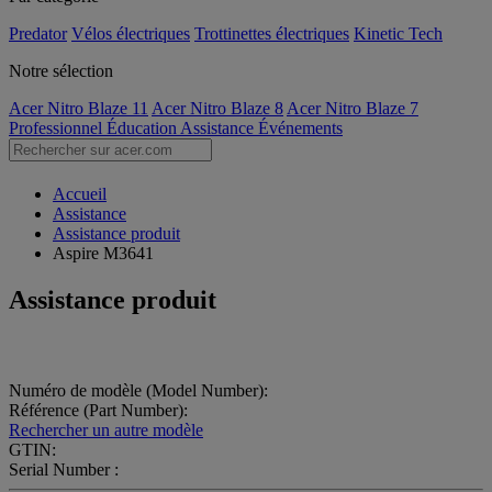
Predator
Vélos électriques
Trottinettes électriques
Kinetic Tech
Notre sélection
Acer Nitro Blaze 11
Acer Nitro Blaze 8
Acer Nitro Blaze 7
Professionnel
Éducation
Assistance
Événements
Accueil
Assistance
Assistance produit
Aspire M3641
Assistance produit
Numéro de modèle (Model Number):
Référence (Part Number):
Rechercher un autre modèle
GTIN:
Serial Number :