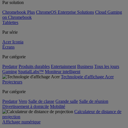
Par solution
Chromebook Plus
ChromeOS Enterprise Solutions
Cloud Gaming
on Chromebook
Tablettes
Par série
Acer Iconia
Écrans
Par catégorie
Predator
Produits durables
Entertainment
Business
Tous les jours
Gaming
SpatialLabs™
Moniteur intelligent
Technologie d'affichage Acer
Projecteurs
Par catégorie
Predator
Vero
Salle de classe
Grande salle
Salle de réunion
Divertissement à domicile
Mobilité
Calculateur de distance de
projection
Affichage numérique