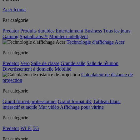
Acer Iconia
Par catégorie
Predator
Produits durables
Entertainment
Business
Tous les jours
Gaming
SpatialLabs™
Moniteur intelligent
Technologie d'affichage Acer
Par catégorie
Predator
Vero
Salle de classe
Grande salle
Salle de réunion
Divertissement à domicile
Mobilité
Calculateur de distance de
projection
Par catégorie
Grand format professionnel
Grand format 4K
Tableau blanc
interactif et tactile
Mur vidéo
Affichage pour vitrine
Par catégorie
Predator
Wi-Fi
5G
Par catégorie