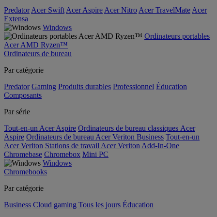
Predator
Acer Swift
Acer Aspire
Acer Nitro
Acer TravelMate
Acer
Extensa
Windows
Ordinateurs portables
Acer AMD Ryzen™
Ordinateurs de bureau
Par catégorie
Predator
Gaming
Produits durables
Professionnel
Éducation
Composants
Par série
Tout-en-un Acer Aspire
Ordinateurs de bureau classiques Acer
Aspire
Ordinateurs de bureau Acer Veriton Business
Tout-en-un
Acer Veriton
Stations de travail Acer Veriton
Add-In-One
Chromebase
Chromebox
Mini PC
Windows
Chromebooks
Par catégorie
Business
Cloud gaming
Tous les jours
Éducation