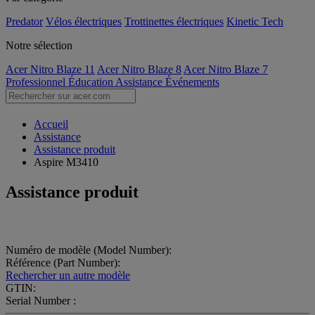
Predator
Vélos électriques
Trottinettes électriques
Kinetic Tech
Notre sélection
Acer Nitro Blaze 11
Acer Nitro Blaze 8
Acer Nitro Blaze 7
Professionnel
Éducation
Assistance
Événements
Accueil
Assistance
Assistance produit
Aspire M3410
Assistance produit
Numéro de modèle (Model Number):
Référence (Part Number):
Rechercher un autre modèle
GTIN:
Serial Number :