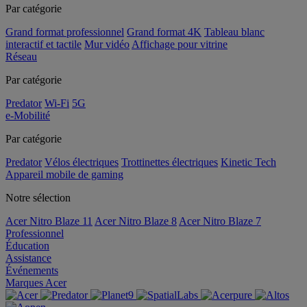
Par catégorie
Grand format professionnel
Grand format 4K
Tableau blanc
interactif et tactile
Mur vidéo
Affichage pour vitrine
Réseau
Par catégorie
Predator
Wi-Fi
5G
e-Mobilité
Par catégorie
Predator
Vélos électriques
Trottinettes électriques
Kinetic Tech
Appareil mobile de gaming
Notre sélection
Acer Nitro Blaze 11
Acer Nitro Blaze 8
Acer Nitro Blaze 7
Professionnel
Éducation
Assistance
Événements
Marques Acer