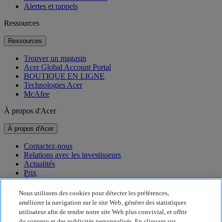
Alertes et rappels
Ressources
Ressources
Trouver un magasin
Acer Global Account Portal
BOUTIQUE EN LIGNE
Technologies Acer
McAfee
À propos d'Acer
À propos d'Acer
Contactez-nous
Relations avec les investisseurs
Actualités
Prix
Événements
Nous utilisons des cookies pour détecter les préférences,
Développement durable
améliorer la navigation sur le site Web, générer des statistiques
utilisateur afin de rendre notre site Web plus convivial, et offrir
Développement durable
du contenu et des publicités personnalisés. En cliquant sur