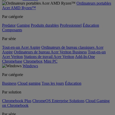
Ordinateurs portables
Acer AMD Ryzen™
Par catégorie
Predator
Gaming
Produits durables
Professionnel
Éducation
Composants
Par série
Tout-en-un Acer Aspire
Ordinateurs de bureau classiques Acer
Aspire
Ordinateurs de bureau Acer Veriton Business
Tout-en-un
Acer Veriton
Stations de travail Acer Veriton
Add-In-One
Chromebase
Chromebox
Mini PC
Windows
Par catégorie
Business
Cloud gaming
Tous les jours
Éducation
Par solution
Chromebook Plus
ChromeOS Enterprise Solutions
Cloud Gaming
on Chromebook
Par série