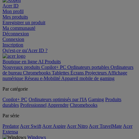
Acer ID
Mon profil
Mes produits
Enregistrer un produit
Ma communauté
Déconnexion
Connexion
Inscription
Qu'est-ce qu'Acer ID ?
Boutique en ligne
AI
Produits
Nouveaux produits
Copilot+ PC
Ordinateurs portables
Ordinateurs
de bureau
Chromebooks
Tablettes
Écrans
Projecteurs
Affichage
numérique
Réseau
e-Mobilité
Appareil mobile de gaming
Par catégorie
Copilot+ PC
Ordinateurs optimisés par l'IA
Gaming
Produits
durables
Professionnel
Apprendre
Chromebooks
Par série
Predator
Acer Swift
Acer Aspire
Acer Nitro
Acer TravelMate
Acer
Extensa
Windows