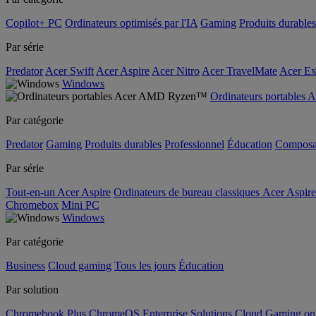
Copilot+ PC
Ordinateurs optimisés par l'IA
Gaming
Produits durables
Par série
Predator
Acer Swift
Acer Aspire
Acer Nitro
Acer TravelMate
Acer Ex
Windows
Ordinateurs portable
Par catégorie
Predator
Gaming
Produits durables
Professionnel
Éducation
Composa
Par série
Tout-en-un Acer Aspire
Ordinateurs de bureau classiques Acer Aspire
Chromebox
Mini PC
Windows
Par catégorie
Business
Cloud gaming
Tous les jours
Éducation
Par solution
Chromebook Plus
ChromeOS Enterprise Solutions
Cloud Gaming o