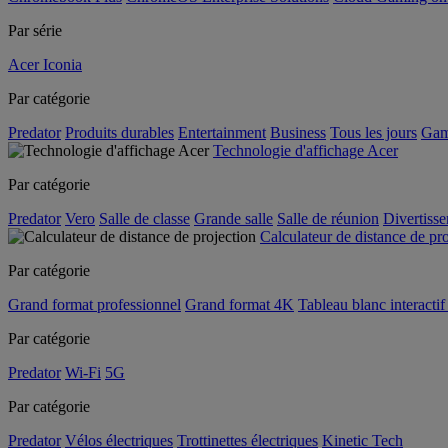
Par série
Acer Iconia
Par catégorie
Predator
Produits durables
Entertainment
Business
Tous les jours
Gam
Technologie d'affichage Acer
Par catégorie
Predator
Vero
Salle de classe
Grande salle
Salle de réunion
Divertiss
Calculateur de distance de pr
Par catégorie
Grand format professionnel
Grand format 4K
Tableau blanc interactif 
Par catégorie
Predator
Wi-Fi
5G
Par catégorie
Predator
Vélos électriques
Trottinettes électriques
Kinetic Tech