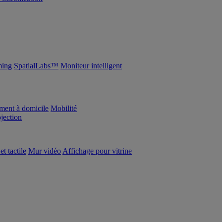
ing
SpatialLabs™
Moniteur intelligent
ement à domicile
Mobilité
ojection
et tactile
Mur vidéo
Affichage pour vitrine