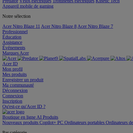
Predator
Vélos électriques
Trottinettes électriques
Kinetic Tech
Appareil mobile de gaming
Notre sélection
Acer Nitro Blaze 11
Acer Nitro Blaze 8
Acer Nitro Blaze 7
Professionnel
Éducation
Assistance
Événements
Marques Acer
Acer ID
Mon profil
Mes produits
Enregistrer un produit
Ma communauté
Déconnexion
Connexion
Inscription
Qu'est-ce qu'Acer ID ?
Boutique en ligne
AI
Produits
Nouveaux produits
Copilot+ PC
Ordinateurs portables
Ordinateurs d
Par catégorie