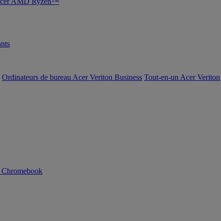
s Acer AMD Ryzen™
nts
Ordinateurs de bureau Acer Veriton Business
Tout-en-un Acer Veriton
n Chromebook