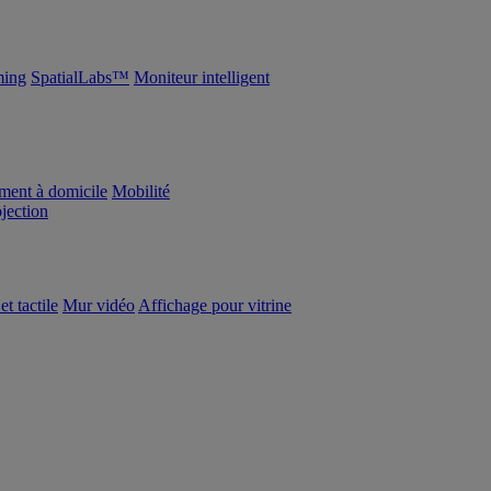
ing
SpatialLabs™
Moniteur intelligent
ement à domicile
Mobilité
ojection
et tactile
Mur vidéo
Affichage pour vitrine