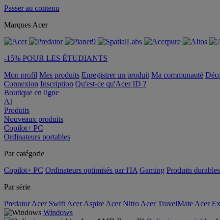
Passer au contenu
Marques Acer
-15% POUR LES ÉTUDIANTS
Mon profil
Mes produits
Enregistrer un produit
Ma communauté
Déc
Connexion
Inscription
Qu'est-ce qu'Acer ID ?
Boutique en ligne
AI
Produits
Nouveaux produits
Copilot+ PC
Ordinateurs portables
Par catégorie
Copilot+ PC
Ordinateurs optimisés par l'IA
Gaming
Produits durables
Par série
Predator
Acer Swift
Acer Aspire
Acer Nitro
Acer TravelMate
Acer Ex
Windows