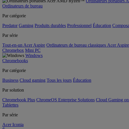
Ordinateurs portable
Ordinateurs de bureau
Par catégorie
Predator
Gaming
Produits durables
Professionnel
Éducation
Composa
Par série
Tout-en-un Acer Aspire
Ordinateurs de bureau classiques Acer Aspire
Chromebox
Mini PC
Windows
Chromebooks
Par catégorie
Business
Cloud gaming
Tous les jours
Éducation
Par solution
Chromebook Plus
ChromeOS Enterprise Solutions
Cloud Gaming o
Tablettes
Par série
Acer Iconia