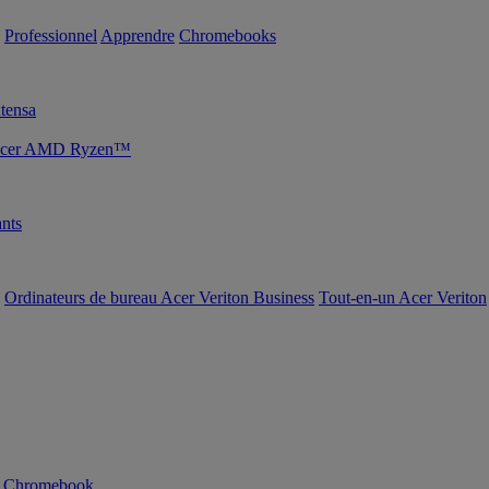
Professionnel
Apprendre
Chromebooks
tensa
s Acer AMD Ryzen™
nts
Ordinateurs de bureau Acer Veriton Business
Tout-en-un Acer Veriton
n Chromebook