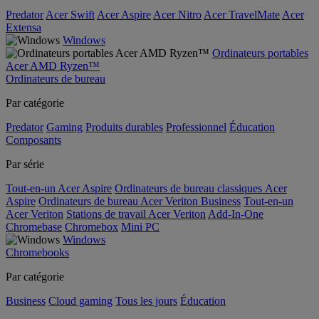
Predator
Acer Swift
Acer Aspire
Acer Nitro
Acer TravelMate
Acer
Extensa
Windows
Ordinateurs portables
Acer AMD Ryzen™
Ordinateurs de bureau
Par catégorie
Predator
Gaming
Produits durables
Professionnel
Éducation
Composants
Par série
Tout-en-un Acer Aspire
Ordinateurs de bureau classiques Acer
Aspire
Ordinateurs de bureau Acer Veriton Business
Tout-en-un
Acer Veriton
Stations de travail Acer Veriton
Add-In-One
Chromebase
Chromebox
Mini PC
Windows
Chromebooks
Par catégorie
Business
Cloud gaming
Tous les jours
Éducation