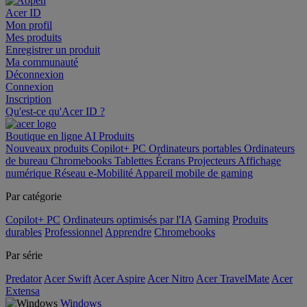
Acer ID
Mon profil
Mes produits
Enregistrer un produit
Ma communauté
Déconnexion
Connexion
Inscription
Qu'est-ce qu'Acer ID ?
Boutique en ligne
AI
Produits
Nouveaux produits
Copilot+ PC
Ordinateurs portables
Ordinateurs
de bureau
Chromebooks
Tablettes
Écrans
Projecteurs
Affichage
numérique
Réseau
e-Mobilité
Appareil mobile de gaming
Par catégorie
Copilot+ PC
Ordinateurs optimisés par l'IA
Gaming
Produits
durables
Professionnel
Apprendre
Chromebooks
Par série
Predator
Acer Swift
Acer Aspire
Acer Nitro
Acer TravelMate
Acer
Extensa
Windows