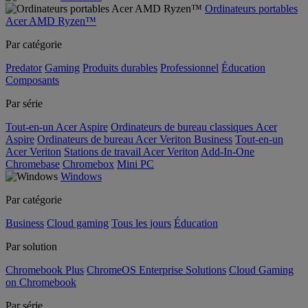
Ordinateurs portables
Acer AMD Ryzen™
Par catégorie
Predator
Gaming
Produits durables
Professionnel
Éducation
Composants
Par série
Tout-en-un Acer Aspire
Ordinateurs de bureau classiques Acer
Aspire
Ordinateurs de bureau Acer Veriton Business
Tout-en-un
Acer Veriton
Stations de travail Acer Veriton
Add-In-One
Chromebase
Chromebox
Mini PC
Windows
Par catégorie
Business
Cloud gaming
Tous les jours
Éducation
Par solution
Chromebook Plus
ChromeOS Enterprise Solutions
Cloud Gaming
on Chromebook
Par série