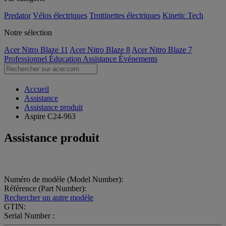
Predator
Vélos électriques
Trottinettes électriques
Kinetic Tech
Notre sélection
Acer Nitro Blaze 11
Acer Nitro Blaze 8
Acer Nitro Blaze 7
Professionnel
Éducation
Assistance
Événements
Accueil
Assistance
Assistance produit
Aspire C24-963
Assistance produit
Numéro de modèle (Model Number):
Référence (Part Number):
Rechercher un autre modèle
GTIN:
Serial Number :