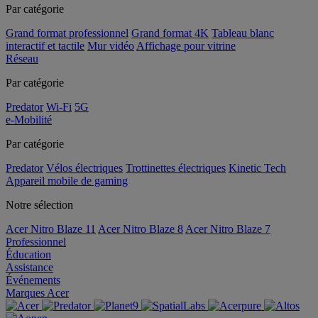
Par catégorie
Grand format professionnel
Grand format 4K
Tableau blanc
interactif et tactile
Mur vidéo
Affichage pour vitrine
Réseau
Par catégorie
Predator
Wi-Fi
5G
e-Mobilité
Par catégorie
Predator
Vélos électriques
Trottinettes électriques
Kinetic Tech
Appareil mobile de gaming
Notre sélection
Acer Nitro Blaze 11
Acer Nitro Blaze 8
Acer Nitro Blaze 7
Professionnel
Éducation
Assistance
Événements
Marques Acer