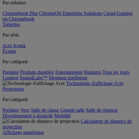
Par solution
Chromebook Plus
ChromeOS Enterprise Solutions
Cloud Gaming
on Chromebook
Tablettes
Par série
Acer Iconia
Écrans
Par catégorie
Predator
Produits durables
Entertainment
Business
Tous les jours
Gaming
SpatialLabs™
Moniteur intelligent
Technologie d'affichage Acer
Projecteurs
Par catégorie
Predator
Vero
Salle de classe
Grande salle
Salle de réunion
Divertissement à domicile
Mobilité
Calculateur de distance de
projection
Affichage numérique