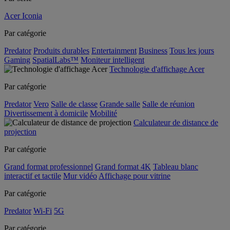
Acer Iconia
Par catégorie
Predator
Produits durables
Entertainment
Business
Tous les jours
Gaming
SpatialLabs™
Moniteur intelligent
Technologie d'affichage Acer
Par catégorie
Predator
Vero
Salle de classe
Grande salle
Salle de réunion
Divertissement à domicile
Mobilité
Calculateur de distance de
projection
Par catégorie
Grand format professionnel
Grand format 4K
Tableau blanc
interactif et tactile
Mur vidéo
Affichage pour vitrine
Par catégorie
Predator
Wi-Fi
5G
Par catégorie