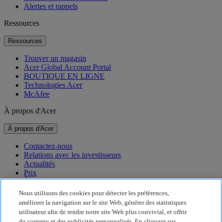
Alertes et rappels
Ressources
Ressources
Trouver un magasin
Acer Global Account Portal
BOUTIQUE EN LIGNE
Technologies Acer
McAfee
À propos d'Acer
À propos d'Acer
Contactez-nous
Relations avec les investisseurs
Actualités
Prix
Événements
Nous utilisons des cookies pour détecter les préférences,
Développement durable
améliorer la navigation sur le site Web, générer des statistiques
utilisateur afin de rendre notre site Web plus convivial, et offrir
Développement durable
du contenu et des publicités personnalisés. En cliquant sur