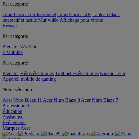
Par catégorie
Grand format professionnel
Grand format 4K
Tableau blanc
interactif et tactile
Mur vidéo
Affichage pour vitrine
Réseau
Par catégorie
Predator
Wi-Fi
5G
e-Mobilité
Par catégorie
Predator
Vélos électriques
Trottinettes électriques
Kinetic Tech
Appareil mobile de gaming
Notre sélection
Acer Nitro Blaze 11
Acer Nitro Blaze 8
Acer Nitro Blaze 7
Professionnel
Éducation
Assistance
Événements
Marques Acer