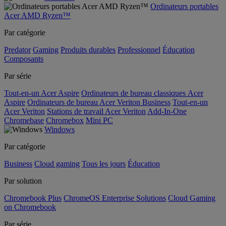
Ordinateurs portables
Acer AMD Ryzen™
Par catégorie
Predator
Gaming
Produits durables
Professionnel
Éducation
Composants
Par série
Tout-en-un Acer Aspire
Ordinateurs de bureau classiques Acer
Aspire
Ordinateurs de bureau Acer Veriton Business
Tout-en-un
Acer Veriton
Stations de travail Acer Veriton
Add-In-One
Chromebase
Chromebox
Mini PC
Windows
Par catégorie
Business
Cloud gaming
Tous les jours
Éducation
Par solution
Chromebook Plus
ChromeOS Enterprise Solutions
Cloud Gaming
on Chromebook
Par série