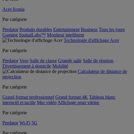
Acer Iconia
Par catégorie
Predator
Produits durables
Entertainment
Business
Tous les jours
Gaming
SpatialLabs™
Moniteur intelligent
Technologie d'affichage Acer
Par catégorie
Predator
Vero
Salle de classe
Grande salle
Salle de réunion
Divertissement à domicile
Mobilité
Calculateur de distance de
projection
Par catégorie
Grand format professionnel
Grand format 4K
Tableau blanc
interactif et tactile
Mur vidéo
Affichage pour vitrine
Par catégorie
Predator
Wi-Fi
5G
Par catégorie