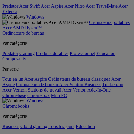
Predator
Acer Swift
Acer Aspire
Acer Nitro
Acer TravelMate
Acer
Extensa
Windows
Ordinateurs portables
Acer AMD Ryzen™
Ordinateurs de bureau
Par catégorie
Predator
Gaming
Produits durables
Professionnel
Éducation
Composants
Par série
Tout-en-un Acer Aspire
Ordinateurs de bureau classiques Acer
Aspire
Ordinateurs de bureau Acer Veriton Business
Tout-en-un
Acer Veriton
Stations de travail Acer Veriton
Add-In-One
Chromebase
Chromebox
Mini PC
Windows
Chromebooks
Par catégorie
Business
Cloud gaming
Tous les jours
Éducation