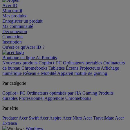
Acer ID
Mon profil
Mes produits
Enregistrer un produit
Ma communauté
Déconnexion
Connexion
Inscription
Qu'est-ce qu'Acer ID ?
Boutique en ligne
AI
Produits
Nouveaux produits
Copilot+ PC
Ordinateurs portables
Ordinateurs
de bureau
Chromebooks
Tablettes
Écrans
Projecteurs
Affichage
numérique
Réseau
e-Mobilité
Appareil mobile de gaming
Par catégorie
Copilot+ PC
Ordinateurs optimisés par l'IA
Gaming
Produits
durables
Professionnel
Apprendre
Chromebooks
Par série
Predator
Acer Swift
Acer Aspire
Acer Nitro
Acer TravelMate
Acer
Extensa
Windows