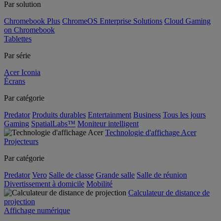
Par solution
Chromebook Plus
ChromeOS Enterprise Solutions
Cloud Gaming
on Chromebook
Tablettes
Par série
Acer Iconia
Écrans
Par catégorie
Predator
Produits durables
Entertainment
Business
Tous les jours
Gaming
SpatialLabs™
Moniteur intelligent
Technologie d'affichage Acer
Projecteurs
Par catégorie
Predator
Vero
Salle de classe
Grande salle
Salle de réunion
Divertissement à domicile
Mobilité
Calculateur de distance de
projection
Affichage numérique