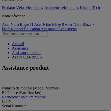
Predator
Vélos électriques
Trottinettes électriques
Kinetic Tech
Notre sélection
Acer Nitro Blaze 11
Acer Nitro Blaze 8
Acer Nitro Blaze 7
Professionnel
Éducation
Assistance
Événements
Accueil
Assistance
Assistance produit
Aspire C24-195ES
Assistance produit
Numéro de modèle (Model Number):
Référence (Part Number):
Rechercher un autre modèle
GTIN:
Serial Number :