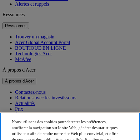
Alertes et rappels
Ressources
Ressources
Trouver un magasin
Acer Global Account Portal
BOUTIQUE EN LIGNE
Technologies Acer
McAfee
À propos d'Acer
À propos d'Acer
Contactez-nous
Relations avec les investisseurs
Actualités
Prix
Événements
Nous utilisons des cookies pour détecter les préférences,
Développement durable
améliorer la navigation sur le site Web, générer des statistiques
utilisateur afin de rendre notre site Web plus convivial, et offrir
Développement durable
du contenu et des publicités personnalisés. En cliquant sur