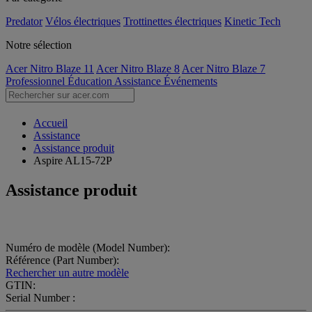
Predator
Vélos électriques
Trottinettes électriques
Kinetic Tech
Notre sélection
Acer Nitro Blaze 11
Acer Nitro Blaze 8
Acer Nitro Blaze 7
Professionnel
Éducation
Assistance
Événements
Accueil
Assistance
Assistance produit
Aspire AL15-72P
Assistance produit
Numéro de modèle (Model Number):
Référence (Part Number):
Rechercher un autre modèle
GTIN:
Serial Number :