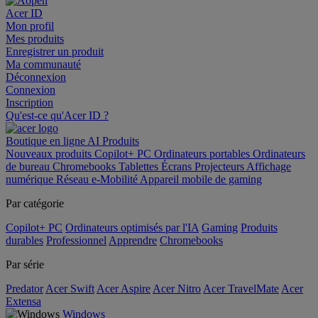
Acer ID
Mon profil
Mes produits
Enregistrer un produit
Ma communauté
Déconnexion
Connexion
Inscription
Qu'est-ce qu'Acer ID ?
Boutique en ligne
AI
Produits
Nouveaux produits
Copilot+ PC
Ordinateurs portables
Ordinateurs
de bureau
Chromebooks
Tablettes
Écrans
Projecteurs
Affichage
numérique
Réseau
e-Mobilité
Appareil mobile de gaming
Par catégorie
Copilot+ PC
Ordinateurs optimisés par l'IA
Gaming
Produits
durables
Professionnel
Apprendre
Chromebooks
Par série
Predator
Acer Swift
Acer Aspire
Acer Nitro
Acer TravelMate
Acer
Extensa
Windows