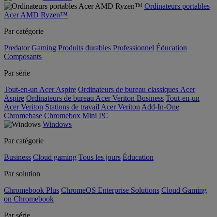
Ordinateurs portables
Acer AMD Ryzen™
Par catégorie
Predator
Gaming
Produits durables
Professionnel
Éducation
Composants
Par série
Tout-en-un Acer Aspire
Ordinateurs de bureau classiques Acer
Aspire
Ordinateurs de bureau Acer Veriton Business
Tout-en-un
Acer Veriton
Stations de travail Acer Veriton
Add-In-One
Chromebase
Chromebox
Mini PC
Windows
Par catégorie
Business
Cloud gaming
Tous les jours
Éducation
Par solution
Chromebook Plus
ChromeOS Enterprise Solutions
Cloud Gaming
on Chromebook
Par série