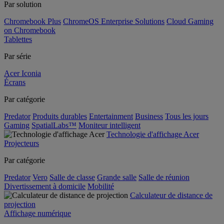
Par solution
Chromebook Plus
ChromeOS Enterprise Solutions
Cloud Gaming
on Chromebook
Tablettes
Par série
Acer Iconia
Écrans
Par catégorie
Predator
Produits durables
Entertainment
Business
Tous les jours
Gaming
SpatialLabs™
Moniteur intelligent
Technologie d'affichage Acer
Projecteurs
Par catégorie
Predator
Vero
Salle de classe
Grande salle
Salle de réunion
Divertissement à domicile
Mobilité
Calculateur de distance de
projection
Affichage numérique