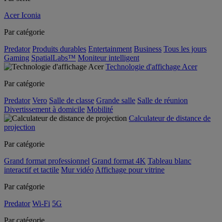
Acer Iconia
Par catégorie
Predator
Produits durables
Entertainment
Business
Tous les jours
Gaming
SpatialLabs™
Moniteur intelligent
Technologie d'affichage Acer
Par catégorie
Predator
Vero
Salle de classe
Grande salle
Salle de réunion
Divertissement à domicile
Mobilité
Calculateur de distance de
projection
Par catégorie
Grand format professionnel
Grand format 4K
Tableau blanc
interactif et tactile
Mur vidéo
Affichage pour vitrine
Par catégorie
Predator
Wi-Fi
5G
Par catégorie