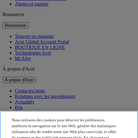
Alertes et rappels
Ressources
Ressources
Trouver un magasin
Acer Global Account Portal
BOUTIQUE EN LIGNE
Technologies Acer
McAfee
À propos d'Acer
À propos d'Acer
Contactez-nous
Relations avec les investisseurs
Actualités
Prix
Événements
Nous utilisons des cookies pour détecter les préférences,
Développement durable
améliorer la navigation sur le site Web, générer des statistiques
utilisateur afin de rendre notre site Web plus convivial, et offrir
Développement durable
du contenu et des publicités personnalisés. En cliquant sur