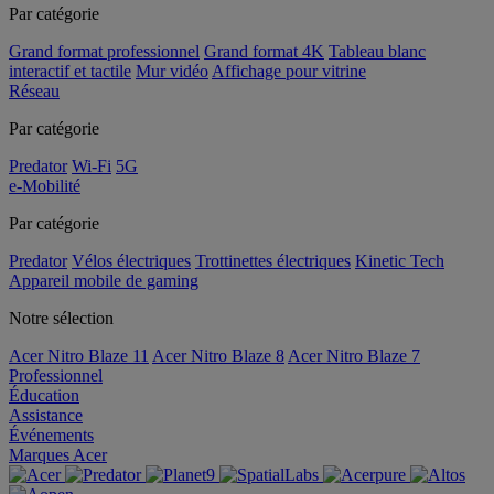
Par catégorie
Grand format professionnel
Grand format 4K
Tableau blanc
interactif et tactile
Mur vidéo
Affichage pour vitrine
Réseau
Par catégorie
Predator
Wi-Fi
5G
e-Mobilité
Par catégorie
Predator
Vélos électriques
Trottinettes électriques
Kinetic Tech
Appareil mobile de gaming
Notre sélection
Acer Nitro Blaze 11
Acer Nitro Blaze 8
Acer Nitro Blaze 7
Professionnel
Éducation
Assistance
Événements
Marques Acer