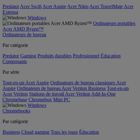
Predator
Acer Swift
Acer Aspire
Acer Nitro
Acer TravelMate
Acer
Extensa
Windows
Ordinateurs portables
Acer AMD Ryzen™
Ordinateurs de bureau
Par catégorie
Predator
Gaming
Produits durables
Professionnel
Éducation
Composants
Par série
Tout-en-un Acer Aspire
Ordinateurs de bureau classiques Acer
Aspire
Ordinateurs de bureau Acer Veriton Business
Tout-en-un
Acer Veriton
Stations de travail Acer Veriton
Add-In-One
Chromebase
Chromebox
Mini PC
Windows
Chromebooks
Par catégorie
Business
Cloud gaming
Tous les jours
Éducation