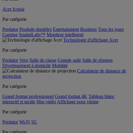
Acer Iconia
Par catégorie
Predator
Produits durables
Entertainment
Business
Tous les jours
Gaming
SpatialLabs™
Moniteur intelligent
Technologie d'affichage Acer
Par catégorie
Predator
Vero
Salle de classe
Grande salle
Salle de réunion
Divertissement à domicile
Mobilité
Calculateur de distance de
projection
Par catégorie
Grand format professionnel
Grand format 4K
Tableau blanc
interactif et tactile
Mur vidéo
Affichage pour vitrine
Par catégorie
Predator
Wi-Fi
5G
Par catégorie