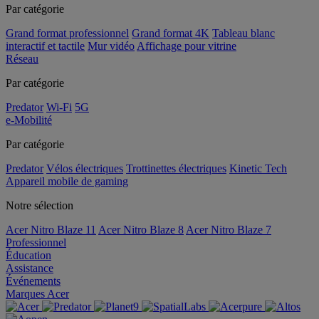
Par catégorie
Grand format professionnel
Grand format 4K
Tableau blanc
interactif et tactile
Mur vidéo
Affichage pour vitrine
Réseau
Par catégorie
Predator
Wi-Fi
5G
e-Mobilité
Par catégorie
Predator
Vélos électriques
Trottinettes électriques
Kinetic Tech
Appareil mobile de gaming
Notre sélection
Acer Nitro Blaze 11
Acer Nitro Blaze 8
Acer Nitro Blaze 7
Professionnel
Éducation
Assistance
Événements
Marques Acer