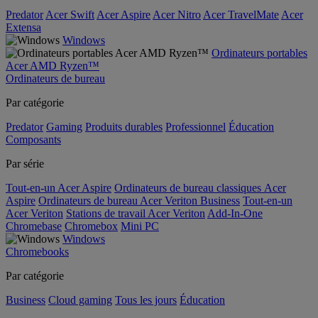
Predator
Acer Swift
Acer Aspire
Acer Nitro
Acer TravelMate
Acer
Extensa
Windows
Ordinateurs portables
Acer AMD Ryzen™
Ordinateurs de bureau
Par catégorie
Predator
Gaming
Produits durables
Professionnel
Éducation
Composants
Par série
Tout-en-un Acer Aspire
Ordinateurs de bureau classiques Acer
Aspire
Ordinateurs de bureau Acer Veriton Business
Tout-en-un
Acer Veriton
Stations de travail Acer Veriton
Add-In-One
Chromebase
Chromebox
Mini PC
Windows
Chromebooks
Par catégorie
Business
Cloud gaming
Tous les jours
Éducation