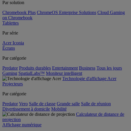
Par solution
Chromebook Plus
ChromeOS Enterprise Solutions
Cloud Gaming
on Chromebook
Tablettes
Par série
Acer Iconia
Écrans
Par catégorie
Predator
Produits durables
Entertainment
Business
Tous les jours
Gaming
SpatialLabs™
Moniteur intelligent
Technologie d'affichage Acer
Projecteurs
Par catégorie
Predator
Vero
Salle de classe
Grande salle
Salle de réunion
Divertissement à domicile
Mobilité
Calculateur de distance de
projection
Affichage numérique