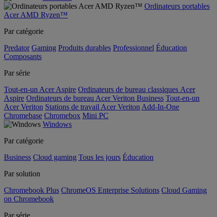
Ordinateurs portables
Acer AMD Ryzen™
Par catégorie
Predator
Gaming
Produits durables
Professionnel
Éducation
Composants
Par série
Tout-en-un Acer Aspire
Ordinateurs de bureau classiques Acer
Aspire
Ordinateurs de bureau Acer Veriton Business
Tout-en-un
Acer Veriton
Stations de travail Acer Veriton
Add-In-One
Chromebase
Chromebox
Mini PC
Windows
Par catégorie
Business
Cloud gaming
Tous les jours
Éducation
Par solution
Chromebook Plus
ChromeOS Enterprise Solutions
Cloud Gaming
on Chromebook
Par série