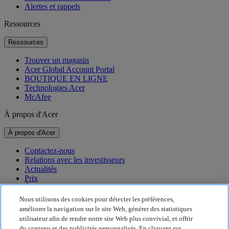
Alertes et rappels
Ressources
Ressources
Trouver un magasin
Acer Global Account Portal
BOUTIQUE EN LIGNE
Technologies Acer
McAfee
À propos d'Acer
À propos d'Acer
Contactez-nous
Relations avec les investisseurs
Actualités
Prix
Événements
Nous utilisons des cookies pour détecter les préférences,
Développement durable
améliorer la navigation sur le site Web, générer des statistiques
utilisateur afin de rendre notre site Web plus convivial, et offrir
Développement durable
du contenu et des publicités personnalisés. En cliquant sur