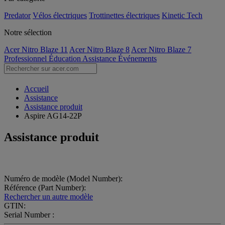
Predator
Vélos électriques
Trottinettes électriques
Kinetic Tech
Notre sélection
Acer Nitro Blaze 11
Acer Nitro Blaze 8
Acer Nitro Blaze 7
Professionnel
Éducation
Assistance
Événements
Accueil
Assistance
Assistance produit
Aspire AG14-22P
Assistance produit
Numéro de modèle (Model Number):
Référence (Part Number):
Rechercher un autre modèle
GTIN:
Serial Number :