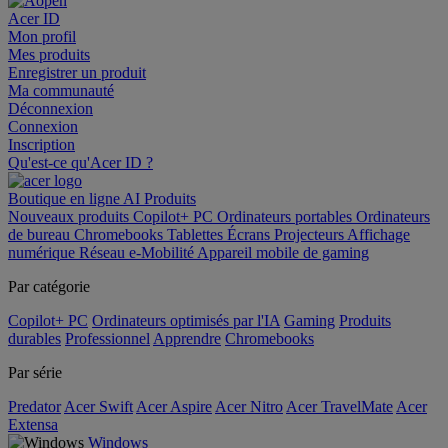
Acer ID
Mon profil
Mes produits
Enregistrer un produit
Ma communauté
Déconnexion
Connexion
Inscription
Qu'est-ce qu'Acer ID ?
Boutique en ligne
AI
Produits
Nouveaux produits
Copilot+ PC
Ordinateurs portables
Ordinateurs
de bureau
Chromebooks
Tablettes
Écrans
Projecteurs
Affichage
numérique
Réseau
e-Mobilité
Appareil mobile de gaming
Par catégorie
Copilot+ PC
Ordinateurs optimisés par l'IA
Gaming
Produits
durables
Professionnel
Apprendre
Chromebooks
Par série
Predator
Acer Swift
Acer Aspire
Acer Nitro
Acer TravelMate
Acer
Extensa
Windows