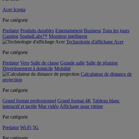
Acer Iconia
Par catégorie
Predator
Produits durables
Entertainment
Business
Tous les jours
Gaming
SpatialLabs™
Moniteur intelligent
Technologie d'affichage Acer
Par catégorie
Predator
Vero
Salle de classe
Grande salle
Salle de réunion
Divertissement à domicile
Mobilité
Calculateur de distance de
projection
Par catégorie
Grand format professionnel
Grand format 4K
Tableau blanc
interactif et tactile
Mur vidéo
Affichage pour vitrine
Par catégorie
Predator
Wi-Fi
5G
Par catégorie