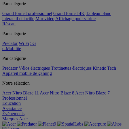
Par catégorie
Grand format professionnel
Grand format 4K
Tableau blanc
interactif et tactile
Mur vidéo
Affichage pour vitrine
Réseau
Par catégorie
Predator
Wi-Fi
5G
e-Mobilité
Par catégorie
Predator
Vélos électriques
Trottinettes électriques
Kinetic Tech
Appareil mobile de gaming
Notre sélection
Acer Nitro Blaze 11
Acer Nitro Blaze 8
Acer Nitro Blaze 7
Professionnel
Éducation
Assistance
Événements
Marques Acer