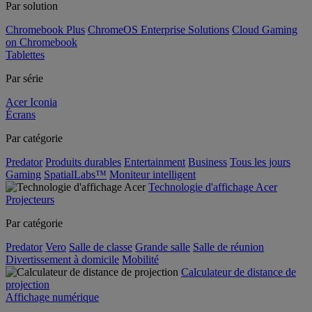
Par solution
Chromebook Plus
ChromeOS Enterprise Solutions
Cloud Gaming
on Chromebook
Tablettes
Par série
Acer Iconia
Écrans
Par catégorie
Predator
Produits durables
Entertainment
Business
Tous les jours
Gaming
SpatialLabs™
Moniteur intelligent
Technologie d'affichage Acer
Projecteurs
Par catégorie
Predator
Vero
Salle de classe
Grande salle
Salle de réunion
Divertissement à domicile
Mobilité
Calculateur de distance de
projection
Affichage numérique