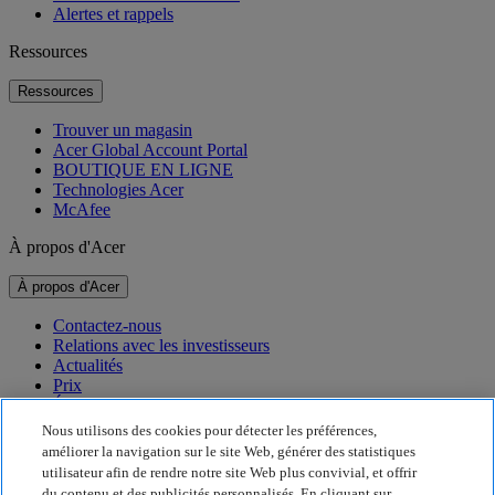
Alertes et rappels
Ressources
Ressources
Trouver un magasin
Acer Global Account Portal
BOUTIQUE EN LIGNE
Technologies Acer
McAfee
À propos d'Acer
À propos d'Acer
Contactez-nous
Relations avec les investisseurs
Actualités
Prix
Événements
Nous utilisons des cookies pour détecter les préférences,
Développement durable
améliorer la navigation sur le site Web, générer des statistiques
utilisateur afin de rendre notre site Web plus convivial, et offrir
Développement durable
du contenu et des publicités personnalisés. En cliquant sur