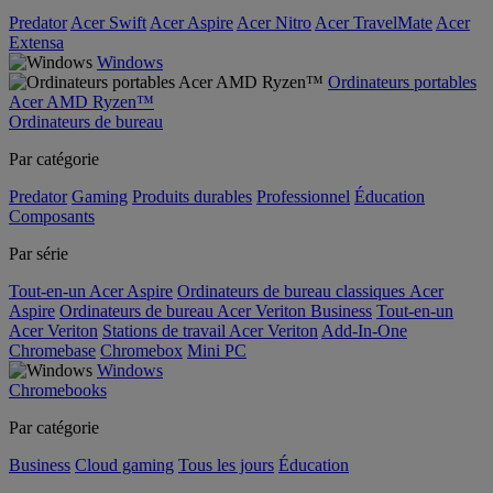
Predator
Acer Swift
Acer Aspire
Acer Nitro
Acer TravelMate
Acer
Extensa
Windows
Ordinateurs portables
Acer AMD Ryzen™
Ordinateurs de bureau
Par catégorie
Predator
Gaming
Produits durables
Professionnel
Éducation
Composants
Par série
Tout-en-un Acer Aspire
Ordinateurs de bureau classiques Acer
Aspire
Ordinateurs de bureau Acer Veriton Business
Tout-en-un
Acer Veriton
Stations de travail Acer Veriton
Add-In-One
Chromebase
Chromebox
Mini PC
Windows
Chromebooks
Par catégorie
Business
Cloud gaming
Tous les jours
Éducation