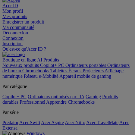
Acer ID
Mon profil
Mes produits
Enregistrer un produit
Ma communauté
Déconnexion
Connexion
Inscription
Qu'est-ce qu'Acer ID ?
Boutique en ligne
AI
Produits
Nouveaux produits
Copilot+ PC
Ordinateurs portables
Ordinateurs
de bureau
Chromebooks
Tablettes
Écrans
Projecteurs
Affichage
numérique
Réseau
e-Mobilité
Appareil mobile de gaming
Par catégorie
Copilot+ PC
Ordinateurs optimisés par l'IA
Gaming
Produits
durables
Professionnel
Apprendre
Chromebooks
Par série
Predator
Acer Swift
Acer Aspire
Acer Nitro
Acer TravelMate
Acer
Extensa
Windows