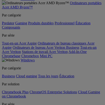
Ordinateurs portables
Acer AMD Ryzen™
Par catégorie
Predator
Gaming
Produits durables
Professionnel
Éducation
Composants
Par série
Tout-en-un Acer Aspire
Ordinateurs de bureau classiques Acer
Aspire
Ordinateurs de bureau Acer Veriton Business
Tout-en-un
Acer Veriton
Stations de travail Acer Veriton
Add-In-One
Chromebase
Chromebox
Mini PC
Windows
Par catégorie
Business
Cloud gaming
Tous les jours
Éducation
Par solution
Chromebook Plus
ChromeOS Enterprise Solutions
Cloud Gaming
on Chromebook
Par série