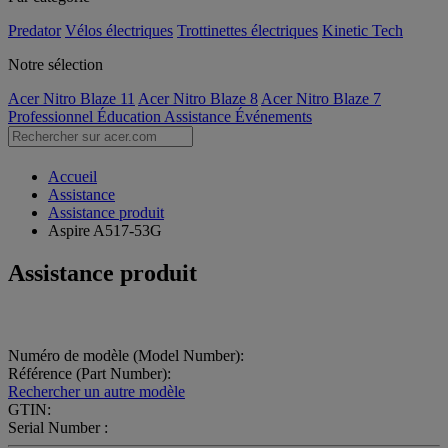
Predator
Vélos électriques
Trottinettes électriques
Kinetic Tech
Notre sélection
Acer Nitro Blaze 11
Acer Nitro Blaze 8
Acer Nitro Blaze 7
Professionnel
Éducation
Assistance
Événements
Accueil
Assistance
Assistance produit
Aspire A517-53G
Assistance produit
Numéro de modèle (Model Number):
Référence (Part Number):
Rechercher un autre modèle
GTIN:
Serial Number :