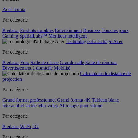
Acer Iconia
Par catégorie
Predator
Produits durables
Entertainment
Business
Tous les jours
Gaming
SpatialLabs™
Moniteur intelligent
Technologie d'affichage Acer
Par catégorie
Predator
Vero
Salle de classe
Grande salle
Salle de réunion
Divertissement à domicile
Mobilité
Calculateur de distance de
projection
Par catégorie
Grand format professionnel
Grand format 4K
Tableau blanc
interactif et tactile
Mur vidéo
Affichage pour vitrine
Par catégorie
Predator
Wi-Fi
5G
Par catégorie