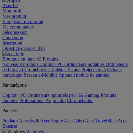
Acer ID
Mon profil
Mes produits
Enregistrer un produit
Ma communauté
Déconnexion
Connexion
Inscription
Qu'est-ce qu'Acer ID ?
Boutique en ligne
AI
Produits
Nouveaux produits
Copilot+ PC
Ordinateurs portables
Ordinateurs
de bureau
Chromebooks
Tablettes
Écrans
Projecteurs
Affichage
numérique
Réseau
e-Mobilité
Appareil mobile de gaming
Par catégorie
Copilot+ PC
Ordinateurs optimisés par l'IA
Gaming
Produits
durables
Professionnel
Apprendre
Chromebooks
Par série
Predator
Acer Swift
Acer Aspire
Acer Nitro
Acer TravelMate
Acer
Extensa
Windows