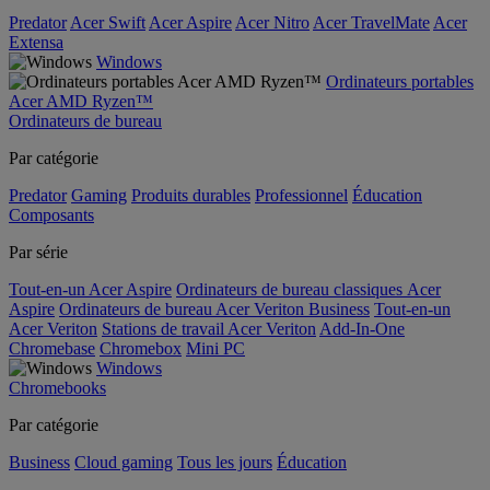
Predator
Acer Swift
Acer Aspire
Acer Nitro
Acer TravelMate
Acer
Extensa
Windows
Ordinateurs portables
Acer AMD Ryzen™
Ordinateurs de bureau
Par catégorie
Predator
Gaming
Produits durables
Professionnel
Éducation
Composants
Par série
Tout-en-un Acer Aspire
Ordinateurs de bureau classiques Acer
Aspire
Ordinateurs de bureau Acer Veriton Business
Tout-en-un
Acer Veriton
Stations de travail Acer Veriton
Add-In-One
Chromebase
Chromebox
Mini PC
Windows
Chromebooks
Par catégorie
Business
Cloud gaming
Tous les jours
Éducation