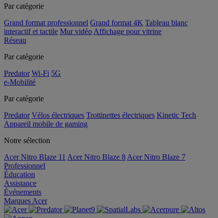
Par catégorie
Grand format professionnel
Grand format 4K
Tableau blanc
interactif et tactile
Mur vidéo
Affichage pour vitrine
Réseau
Par catégorie
Predator
Wi-Fi
5G
e-Mobilité
Par catégorie
Predator
Vélos électriques
Trottinettes électriques
Kinetic Tech
Appareil mobile de gaming
Notre sélection
Acer Nitro Blaze 11
Acer Nitro Blaze 8
Acer Nitro Blaze 7
Professionnel
Éducation
Assistance
Événements
Marques Acer