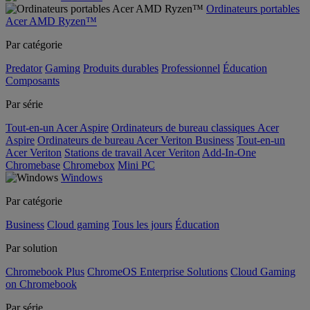
Ordinateurs portables
Acer AMD Ryzen™
Par catégorie
Predator
Gaming
Produits durables
Professionnel
Éducation
Composants
Par série
Tout-en-un Acer Aspire
Ordinateurs de bureau classiques Acer
Aspire
Ordinateurs de bureau Acer Veriton Business
Tout-en-un
Acer Veriton
Stations de travail Acer Veriton
Add-In-One
Chromebase
Chromebox
Mini PC
Windows
Par catégorie
Business
Cloud gaming
Tous les jours
Éducation
Par solution
Chromebook Plus
ChromeOS Enterprise Solutions
Cloud Gaming
on Chromebook
Par série