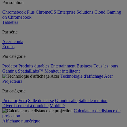
Par solution
Chromebook Plus
ChromeOS Enterprise Solutions
Cloud Gaming
on Chromebook
Tablettes
Par série
Acer Iconia
Écrans
Par catégorie
Predator
Produits durables
Entertainment
Business
Tous les jours
Gaming
SpatialLabs™
Moniteur intelligent
Technologie d'affichage Acer
Projecteurs
Par catégorie
Predator
Vero
Salle de classe
Grande salle
Salle de réunion
Divertissement à domicile
Mobilité
Calculateur de distance de
projection
Affichage numérique