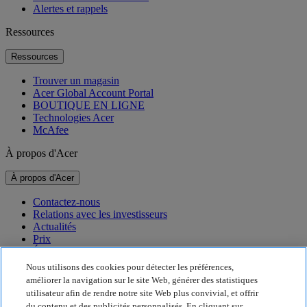
Alertes et rappels
Ressources
Ressources
Trouver un magasin
Acer Global Account Portal
BOUTIQUE EN LIGNE
Technologies Acer
McAfee
À propos d'Acer
À propos d'Acer
Contactez-nous
Relations avec les investisseurs
Actualités
Prix
Événements
Nous utilisons des cookies pour détecter les préférences,
Développement durable
améliorer la navigation sur le site Web, générer des statistiques
utilisateur afin de rendre notre site Web plus convivial, et offrir
Développement durable
du contenu et des publicités personnalisés. En cliquant sur