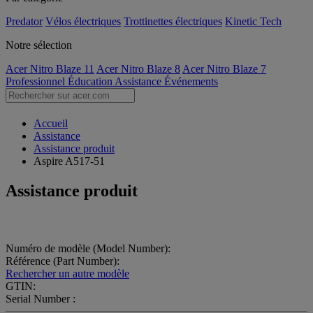
Predator
Vélos électriques
Trottinettes électriques
Kinetic Tech
Notre sélection
Acer Nitro Blaze 11
Acer Nitro Blaze 8
Acer Nitro Blaze 7
Professionnel
Éducation
Assistance
Événements
Accueil
Assistance
Assistance produit
Aspire A517-51
Assistance produit
Numéro de modèle (Model Number):
Référence (Part Number):
Rechercher un autre modèle
GTIN:
Serial Number :