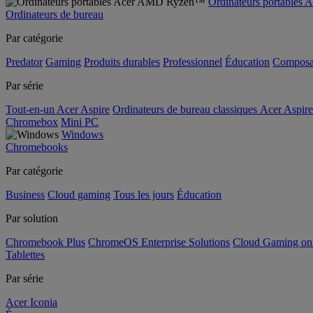
Ordinateurs portable
Ordinateurs de bureau
Par catégorie
Predator
Gaming
Produits durables
Professionnel
Éducation
Composa
Par série
Tout-en-un Acer Aspire
Ordinateurs de bureau classiques Acer Aspire
Chromebox
Mini PC
Windows
Chromebooks
Par catégorie
Business
Cloud gaming
Tous les jours
Éducation
Par solution
Chromebook Plus
ChromeOS Enterprise Solutions
Cloud Gaming o
Tablettes
Par série
Acer Iconia