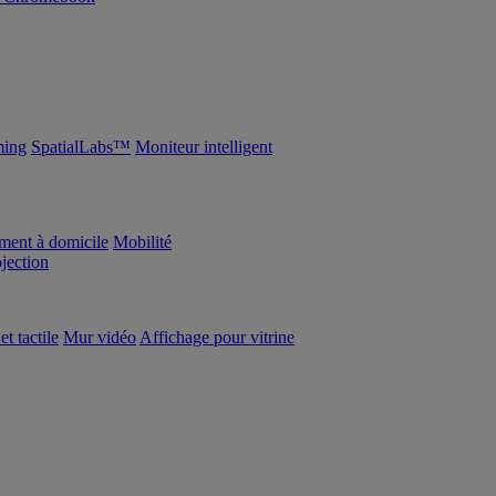
ing
SpatialLabs™
Moniteur intelligent
ement à domicile
Mobilité
ojection
et tactile
Mur vidéo
Affichage pour vitrine