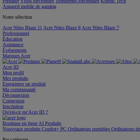
Predator
Vélos électriques
Trottinettes électriques
Kinetic Tech
Appareil mobile de gaming
Notre sélection
Acer Nitro Blaze 11
Acer Nitro Blaze 8
Acer Nitro Blaze 7
Professionnel
Éducation
Assistance
Événements
Marques Acer
Acer ID
Mon profil
Mes produits
Enregistrer un produit
Ma communauté
Déconnexion
Connexion
Inscription
Qu'est-ce qu'Acer ID ?
Boutique en ligne
AI
Produits
Nouveaux produits
Copilot+ PC
Ordinateurs portables
Ordinateurs d
Par catégorie