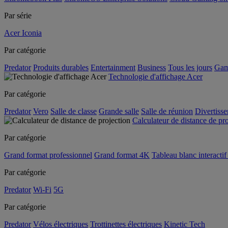
Par série
Acer Iconia
Par catégorie
Predator
Produits durables
Entertainment
Business
Tous les jours
Gam
Technologie d'affichage Acer
Par catégorie
Predator
Vero
Salle de classe
Grande salle
Salle de réunion
Divertiss
Calculateur de distance de pr
Par catégorie
Grand format professionnel
Grand format 4K
Tableau blanc interactif 
Par catégorie
Predator
Wi-Fi
5G
Par catégorie
Predator
Vélos électriques
Trottinettes électriques
Kinetic Tech