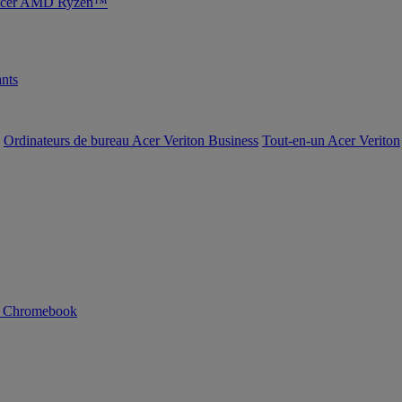
s Acer AMD Ryzen™
nts
Ordinateurs de bureau Acer Veriton Business
Tout-en-un Acer Veriton
n Chromebook