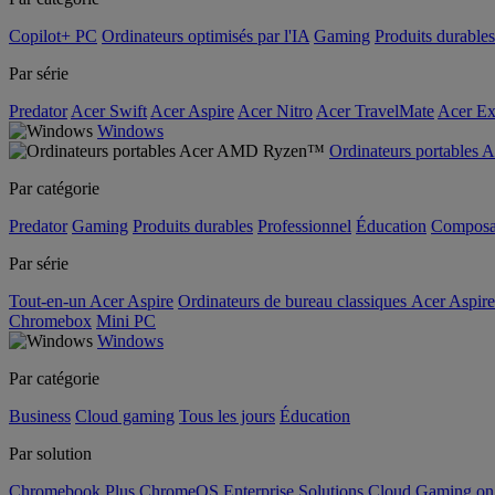
Copilot+ PC
Ordinateurs optimisés par l'IA
Gaming
Produits durables
Par série
Predator
Acer Swift
Acer Aspire
Acer Nitro
Acer TravelMate
Acer Ex
Windows
Ordinateurs portable
Par catégorie
Predator
Gaming
Produits durables
Professionnel
Éducation
Composa
Par série
Tout-en-un Acer Aspire
Ordinateurs de bureau classiques Acer Aspire
Chromebox
Mini PC
Windows
Par catégorie
Business
Cloud gaming
Tous les jours
Éducation
Par solution
Chromebook Plus
ChromeOS Enterprise Solutions
Cloud Gaming o