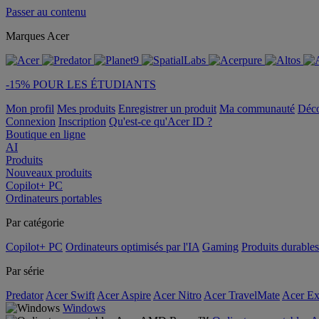
Passer au contenu
Marques Acer
-15% POUR LES ÉTUDIANTS
Mon profil
Mes produits
Enregistrer un produit
Ma communauté
Déc
Connexion
Inscription
Qu'est-ce qu'Acer ID ?
Boutique en ligne
AI
Produits
Nouveaux produits
Copilot+ PC
Ordinateurs portables
Par catégorie
Copilot+ PC
Ordinateurs optimisés par l'IA
Gaming
Produits durables
Par série
Predator
Acer Swift
Acer Aspire
Acer Nitro
Acer TravelMate
Acer Ex
Windows