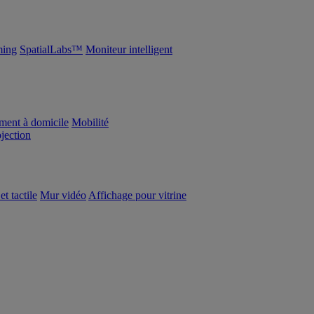
ing
SpatialLabs™
Moniteur intelligent
ement à domicile
Mobilité
ojection
et tactile
Mur vidéo
Affichage pour vitrine