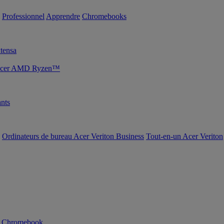
Professionnel
Apprendre
Chromebooks
tensa
s Acer AMD Ryzen™
nts
Ordinateurs de bureau Acer Veriton Business
Tout-en-un Acer Veriton
n Chromebook