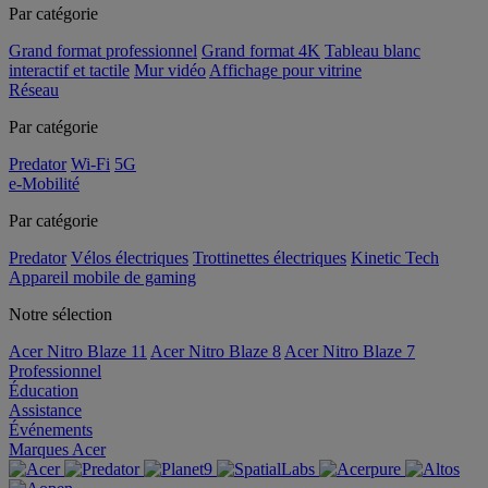
Par catégorie
Grand format professionnel
Grand format 4K
Tableau blanc
interactif et tactile
Mur vidéo
Affichage pour vitrine
Réseau
Par catégorie
Predator
Wi-Fi
5G
e-Mobilité
Par catégorie
Predator
Vélos électriques
Trottinettes électriques
Kinetic Tech
Appareil mobile de gaming
Notre sélection
Acer Nitro Blaze 11
Acer Nitro Blaze 8
Acer Nitro Blaze 7
Professionnel
Éducation
Assistance
Événements
Marques Acer