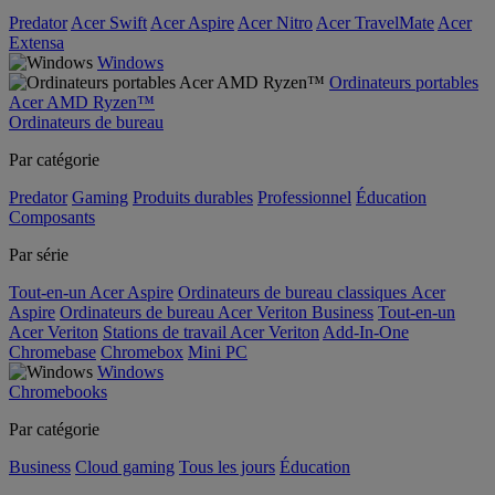
Predator
Acer Swift
Acer Aspire
Acer Nitro
Acer TravelMate
Acer
Extensa
Windows
Ordinateurs portables
Acer AMD Ryzen™
Ordinateurs de bureau
Par catégorie
Predator
Gaming
Produits durables
Professionnel
Éducation
Composants
Par série
Tout-en-un Acer Aspire
Ordinateurs de bureau classiques Acer
Aspire
Ordinateurs de bureau Acer Veriton Business
Tout-en-un
Acer Veriton
Stations de travail Acer Veriton
Add-In-One
Chromebase
Chromebox
Mini PC
Windows
Chromebooks
Par catégorie
Business
Cloud gaming
Tous les jours
Éducation