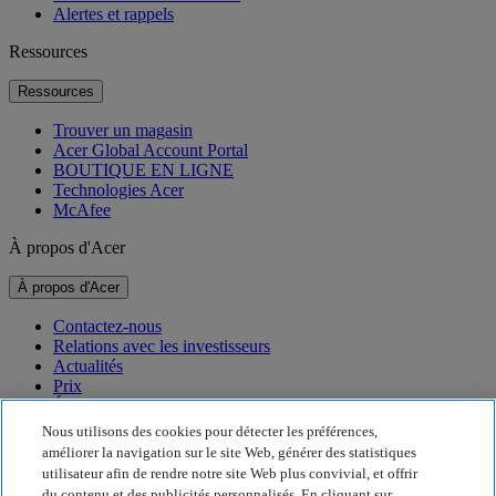
Alertes et rappels
Ressources
Ressources
Trouver un magasin
Acer Global Account Portal
BOUTIQUE EN LIGNE
Technologies Acer
McAfee
À propos d'Acer
À propos d'Acer
Contactez-nous
Relations avec les investisseurs
Actualités
Prix
Événements
Nous utilisons des cookies pour détecter les préférences,
Développement durable
améliorer la navigation sur le site Web, générer des statistiques
utilisateur afin de rendre notre site Web plus convivial, et offrir
Développement durable
du contenu et des publicités personnalisés. En cliquant sur