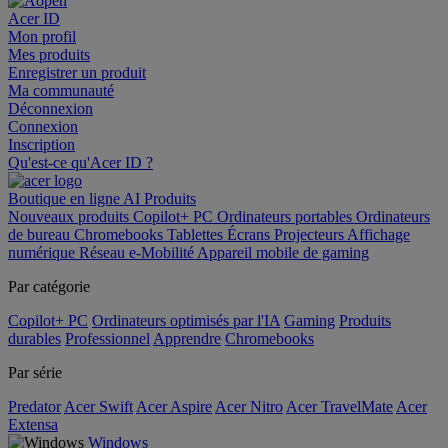
Acer ID
Mon profil
Mes produits
Enregistrer un produit
Ma communauté
Déconnexion
Connexion
Inscription
Qu'est-ce qu'Acer ID ?
Boutique en ligne
AI
Produits
Nouveaux produits
Copilot+ PC
Ordinateurs portables
Ordinateurs
de bureau
Chromebooks
Tablettes
Écrans
Projecteurs
Affichage
numérique
Réseau
e-Mobilité
Appareil mobile de gaming
Par catégorie
Copilot+ PC
Ordinateurs optimisés par l'IA
Gaming
Produits
durables
Professionnel
Apprendre
Chromebooks
Par série
Predator
Acer Swift
Acer Aspire
Acer Nitro
Acer TravelMate
Acer
Extensa
Windows