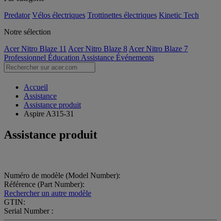
Predator
Vélos électriques
Trottinettes électriques
Kinetic Tech
Notre sélection
Acer Nitro Blaze 11
Acer Nitro Blaze 8
Acer Nitro Blaze 7
Professionnel
Éducation
Assistance
Événements
Accueil
Assistance
Assistance produit
Aspire A315-31
Assistance produit
Numéro de modèle (Model Number):
Référence (Part Number):
Rechercher un autre modèle
GTIN:
Serial Number :