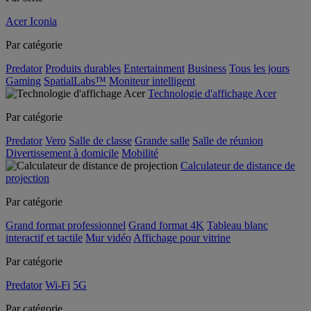
Acer Iconia
Par catégorie
Predator
Produits durables
Entertainment
Business
Tous les jours
Gaming
SpatialLabs™
Moniteur intelligent
Technologie d'affichage Acer
Par catégorie
Predator
Vero
Salle de classe
Grande salle
Salle de réunion
Divertissement à domicile
Mobilité
Calculateur de distance de
projection
Par catégorie
Grand format professionnel
Grand format 4K
Tableau blanc
interactif et tactile
Mur vidéo
Affichage pour vitrine
Par catégorie
Predator
Wi-Fi
5G
Par catégorie