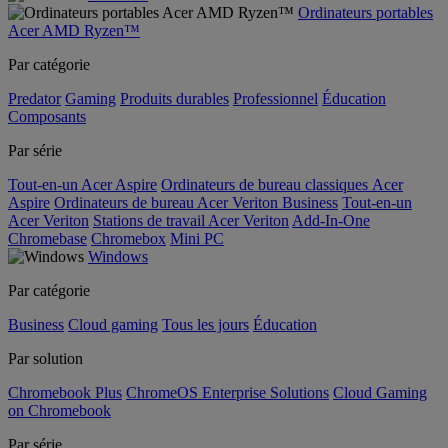
Ordinateurs portables
Acer AMD Ryzen™
Par catégorie
Predator
Gaming
Produits durables
Professionnel
Éducation
Composants
Par série
Tout-en-un Acer Aspire
Ordinateurs de bureau classiques Acer
Aspire
Ordinateurs de bureau Acer Veriton Business
Tout-en-un
Acer Veriton
Stations de travail Acer Veriton
Add-In-One
Chromebase
Chromebox
Mini PC
Windows
Par catégorie
Business
Cloud gaming
Tous les jours
Éducation
Par solution
Chromebook Plus
ChromeOS Enterprise Solutions
Cloud Gaming
on Chromebook
Par série