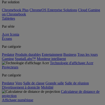
Par solution
Chromebook Plus
ChromeOS Enterprise Solutions
Cloud Gaming
on Chromebook
Tablettes
Par série
Acer Iconia
Écrans
Par catégorie
Predator
Produits durables
Entertainment
Business
Tous les jours
Gaming
SpatialLabs™
Moniteur intelligent
Technologie d'affichage Acer
Projecteurs
Par catégorie
Predator
Vero
Salle de classe
Grande salle
Salle de réunion
Divertissement à domicile
Mobilité
Calculateur de distance de
projection
Affichage numérique