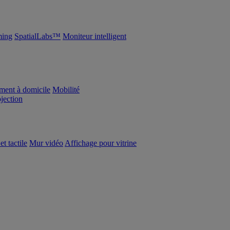
ing
SpatialLabs™
Moniteur intelligent
ement à domicile
Mobilité
ojection
et tactile
Mur vidéo
Affichage pour vitrine