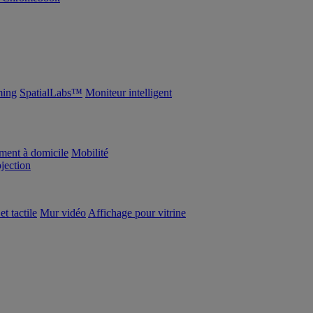
ing
SpatialLabs™
Moniteur intelligent
ement à domicile
Mobilité
ojection
et tactile
Mur vidéo
Affichage pour vitrine