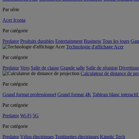
Par série
Acer Iconia
Par catégorie
Predator
Produits durables
Entertainment
Business
Tous les jours
Gam
Technologie d'affichage Acer
Par catégorie
Predator
Vero
Salle de classe
Grande salle
Salle de réunion
Divertiss
Calculateur de distance de pr
Par catégorie
Grand format professionnel
Grand format 4K
Tableau blanc interactif 
Par catégorie
Predator
Wi-Fi
5G
Par catégorie
Predator
Vélos électriques
Trottinettes électriques
Kinetic Tech