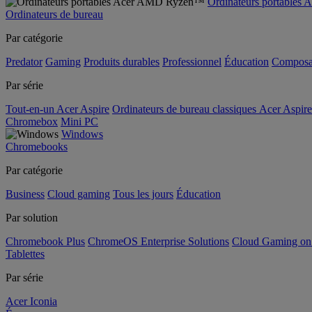
Ordinateurs portable
Ordinateurs de bureau
Par catégorie
Predator
Gaming
Produits durables
Professionnel
Éducation
Composa
Par série
Tout-en-un Acer Aspire
Ordinateurs de bureau classiques Acer Aspire
Chromebox
Mini PC
Windows
Chromebooks
Par catégorie
Business
Cloud gaming
Tous les jours
Éducation
Par solution
Chromebook Plus
ChromeOS Enterprise Solutions
Cloud Gaming o
Tablettes
Par série
Acer Iconia