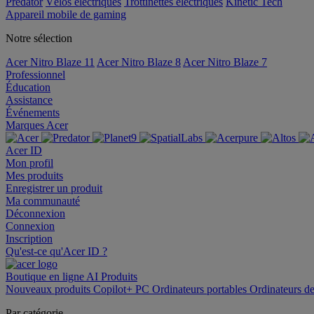
Predator
Vélos électriques
Trottinettes électriques
Kinetic Tech
Appareil mobile de gaming
Notre sélection
Acer Nitro Blaze 11
Acer Nitro Blaze 8
Acer Nitro Blaze 7
Professionnel
Éducation
Assistance
Événements
Marques Acer
Acer ID
Mon profil
Mes produits
Enregistrer un produit
Ma communauté
Déconnexion
Connexion
Inscription
Qu'est-ce qu'Acer ID ?
Boutique en ligne
AI
Produits
Nouveaux produits
Copilot+ PC
Ordinateurs portables
Ordinateurs d
Par catégorie