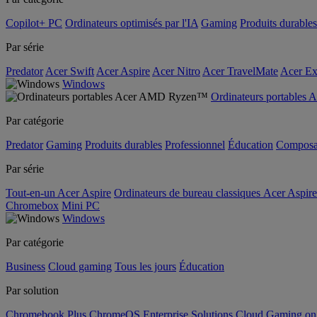
Copilot+ PC
Ordinateurs optimisés par l'IA
Gaming
Produits durables
Par série
Predator
Acer Swift
Acer Aspire
Acer Nitro
Acer TravelMate
Acer Ex
Windows
Ordinateurs portable
Par catégorie
Predator
Gaming
Produits durables
Professionnel
Éducation
Composa
Par série
Tout-en-un Acer Aspire
Ordinateurs de bureau classiques Acer Aspire
Chromebox
Mini PC
Windows
Par catégorie
Business
Cloud gaming
Tous les jours
Éducation
Par solution
Chromebook Plus
ChromeOS Enterprise Solutions
Cloud Gaming o