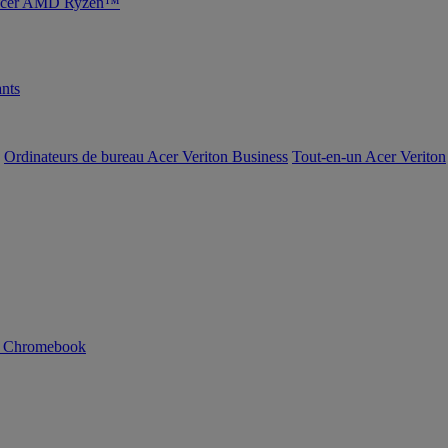
s Acer AMD Ryzen™
nts
Ordinateurs de bureau Acer Veriton Business
Tout-en-un Acer Veriton
n Chromebook