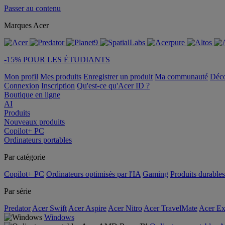
Passer au contenu
Marques Acer
-15% POUR LES ÉTUDIANTS
Mon profil
Mes produits
Enregistrer un produit
Ma communauté
Déc
Connexion
Inscription
Qu'est-ce qu'Acer ID ?
Boutique en ligne
AI
Produits
Nouveaux produits
Copilot+ PC
Ordinateurs portables
Par catégorie
Copilot+ PC
Ordinateurs optimisés par l'IA
Gaming
Produits durables
Par série
Predator
Acer Swift
Acer Aspire
Acer Nitro
Acer TravelMate
Acer Ex
Windows