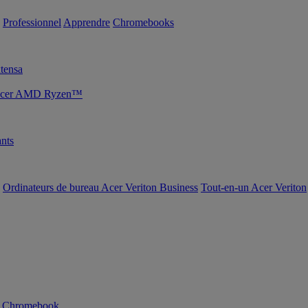
Professionnel
Apprendre
Chromebooks
tensa
s Acer AMD Ryzen™
nts
Ordinateurs de bureau Acer Veriton Business
Tout-en-un Acer Veriton
n Chromebook