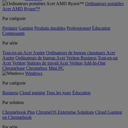
Ordinateurs portables
Acer AMD Ryzen™
Par catégorie
Predator
Gaming
Produits durables
Professionnel
Éducation
Composants
Par série
Tout-en-un Acer Aspire
Ordinateurs de bureau classiques Acer
Aspire
Ordinateurs de bureau Acer Veriton Business
Tout-en-un
Acer Veriton
Stations de travail Acer Veriton
Add-In-One
Chromebase
Chromebox
Mini PC
Windows
Par catégorie
Business
Cloud gaming
Tous les jours
Éducation
Par solution
Chromebook Plus
ChromeOS Enterprise Solutions
Cloud Gaming
on Chromebook
Par série