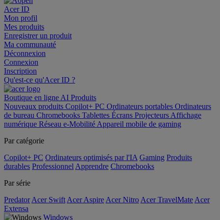
Acer ID
Mon profil
Mes produits
Enregistrer un produit
Ma communauté
Déconnexion
Connexion
Inscription
Qu'est-ce qu'Acer ID ?
Boutique en ligne
AI
Produits
Nouveaux produits
Copilot+ PC
Ordinateurs portables
Ordinateurs
de bureau
Chromebooks
Tablettes
Écrans
Projecteurs
Affichage
numérique
Réseau
e-Mobilité
Appareil mobile de gaming
Par catégorie
Copilot+ PC
Ordinateurs optimisés par l'IA
Gaming
Produits
durables
Professionnel
Apprendre
Chromebooks
Par série
Predator
Acer Swift
Acer Aspire
Acer Nitro
Acer TravelMate
Acer
Extensa
Windows