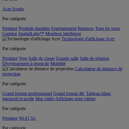
Acer Iconia
Par catégorie
Predator
Produits durables
Entertainment
Business
Tous les jours
Gaming
SpatialLabs™
Moniteur intelligent
Technologie d'affichage Acer
Par catégorie
Predator
Vero
Salle de classe
Grande salle
Salle de réunion
Divertissement à domicile
Mobilité
Calculateur de distance de
projection
Par catégorie
Grand format professionnel
Grand format 4K
Tableau blanc
interactif et tactile
Mur vidéo
Affichage pour vitrine
Par catégorie
Predator
Wi-Fi
5G
Par catégorie