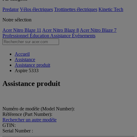
Predator
Vélos électriques
Trottinettes électriques
Kinetic Tech
Notre sélection
Acer Nitro Blaze 11
Acer Nitro Blaze 8
Acer Nitro Blaze 7
Professionnel
Éducation
Assistance
Événements
Accueil
Assistance
Assistance produit
Aspire 5333
Assistance produit
Numéro de modèle (Model Number):
Référence (Part Number):
Rechercher un autre modèle
GTIN:
Serial Number :