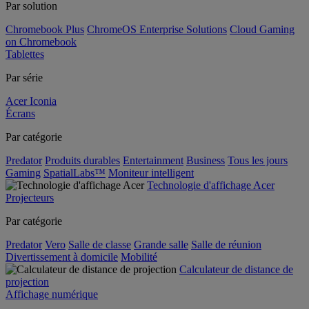
Par solution
Chromebook Plus
ChromeOS Enterprise Solutions
Cloud Gaming
on Chromebook
Tablettes
Par série
Acer Iconia
Écrans
Par catégorie
Predator
Produits durables
Entertainment
Business
Tous les jours
Gaming
SpatialLabs™
Moniteur intelligent
Technologie d'affichage Acer
Projecteurs
Par catégorie
Predator
Vero
Salle de classe
Grande salle
Salle de réunion
Divertissement à domicile
Mobilité
Calculateur de distance de
projection
Affichage numérique