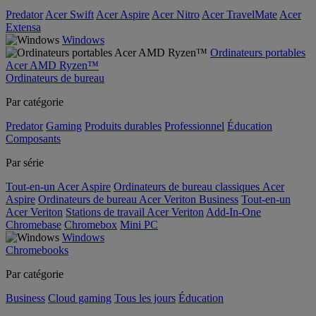
Predator
Acer Swift
Acer Aspire
Acer Nitro
Acer TravelMate
Acer
Extensa
Windows
Ordinateurs portables
Acer AMD Ryzen™
Ordinateurs de bureau
Par catégorie
Predator
Gaming
Produits durables
Professionnel
Éducation
Composants
Par série
Tout-en-un Acer Aspire
Ordinateurs de bureau classiques Acer
Aspire
Ordinateurs de bureau Acer Veriton Business
Tout-en-un
Acer Veriton
Stations de travail Acer Veriton
Add-In-One
Chromebase
Chromebox
Mini PC
Windows
Chromebooks
Par catégorie
Business
Cloud gaming
Tous les jours
Éducation