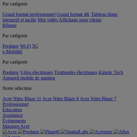
Par catégorie
Grand format professionnel
Grand format 4K
Tableau blanc
interactif et tactile
Mur vidéo
Affichage pour vitrine
Réseau
Par catégorie
Predator
Wi-Fi
5G
e-Mobilité
Par catégorie
Predator
Vélos électriques
Trottinettes électriques
Kinetic Tech
Appareil mobile de gaming
Notre sélection
Acer Nitro Blaze 11
Acer Nitro Blaze 8
Acer Nitro Blaze 7
Professionnel
Éducation
Assistance
Événements
Marques Acer