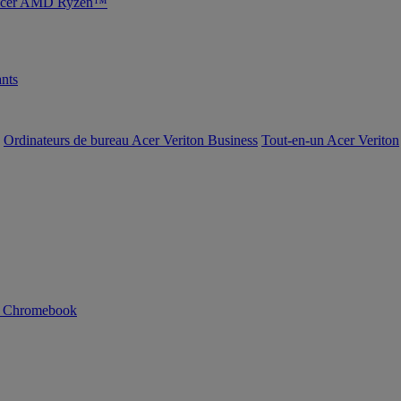
s Acer AMD Ryzen™
nts
Ordinateurs de bureau Acer Veriton Business
Tout-en-un Acer Veriton
n Chromebook