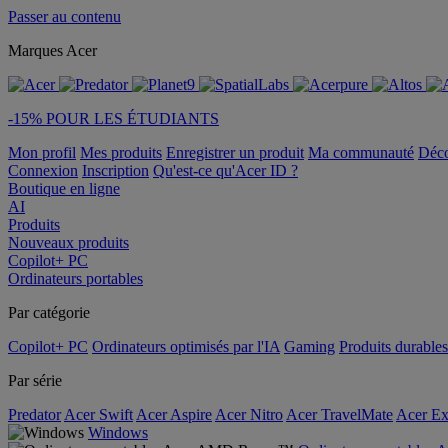
Passer au contenu
Marques Acer
-15% POUR LES ÉTUDIANTS
Mon profil
Mes produits
Enregistrer un produit
Ma communauté
Déc
Connexion
Inscription
Qu'est-ce qu'Acer ID ?
Boutique en ligne
AI
Produits
Nouveaux produits
Copilot+ PC
Ordinateurs portables
Par catégorie
Copilot+ PC
Ordinateurs optimisés par l'IA
Gaming
Produits durables
Par série
Predator
Acer Swift
Acer Aspire
Acer Nitro
Acer TravelMate
Acer Ex
Windows