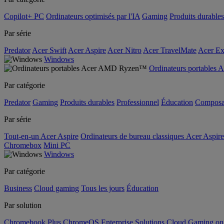
Copilot+ PC
Ordinateurs optimisés par l'IA
Gaming
Produits durables
Par série
Predator
Acer Swift
Acer Aspire
Acer Nitro
Acer TravelMate
Acer Ex
Windows
Ordinateurs portable
Par catégorie
Predator
Gaming
Produits durables
Professionnel
Éducation
Composa
Par série
Tout-en-un Acer Aspire
Ordinateurs de bureau classiques Acer Aspire
Chromebox
Mini PC
Windows
Par catégorie
Business
Cloud gaming
Tous les jours
Éducation
Par solution
Chromebook Plus
ChromeOS Enterprise Solutions
Cloud Gaming o