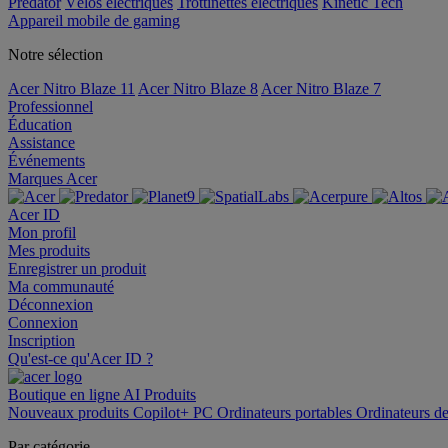
Predator
Vélos électriques
Trottinettes électriques
Kinetic Tech
Appareil mobile de gaming
Notre sélection
Acer Nitro Blaze 11
Acer Nitro Blaze 8
Acer Nitro Blaze 7
Professionnel
Éducation
Assistance
Événements
Marques Acer
Acer ID
Mon profil
Mes produits
Enregistrer un produit
Ma communauté
Déconnexion
Connexion
Inscription
Qu'est-ce qu'Acer ID ?
Boutique en ligne
AI
Produits
Nouveaux produits
Copilot+ PC
Ordinateurs portables
Ordinateurs d
Par catégorie