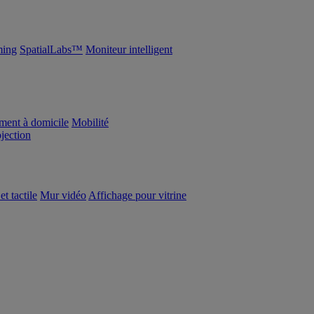
ing
SpatialLabs™
Moniteur intelligent
ement à domicile
Mobilité
ojection
et tactile
Mur vidéo
Affichage pour vitrine