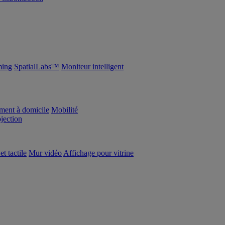
ing
SpatialLabs™
Moniteur intelligent
ement à domicile
Mobilité
ojection
et tactile
Mur vidéo
Affichage pour vitrine