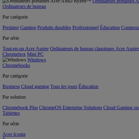
Ordinateurs portable
Ordinateurs de bureau
Par catégorie
Predator
Gaming
Produits durables
Professionnel
Éducation
Composa
Par série
Tout-en-un Acer Aspire
Ordinateurs de bureau classiques Acer Aspire
Chromebox
Mini PC
Windows
Chromebooks
Par catégorie
Business
Cloud gaming
Tous les jours
Éducation
Par solution
Chromebook Plus
ChromeOS Enterprise Solutions
Cloud Gaming o
Tablettes
Par série
Acer Iconia