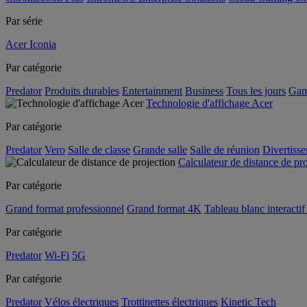
Par série
Acer Iconia
Par catégorie
Predator
Produits durables
Entertainment
Business
Tous les jours
Gam
Technologie d'affichage Acer
Par catégorie
Predator
Vero
Salle de classe
Grande salle
Salle de réunion
Divertiss
Calculateur de distance de pr
Par catégorie
Grand format professionnel
Grand format 4K
Tableau blanc interactif 
Par catégorie
Predator
Wi-Fi
5G
Par catégorie
Predator
Vélos électriques
Trottinettes électriques
Kinetic Tech