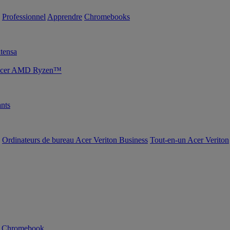
Professionnel
Apprendre
Chromebooks
tensa
s Acer AMD Ryzen™
nts
Ordinateurs de bureau Acer Veriton Business
Tout-en-un Acer Veriton
n Chromebook