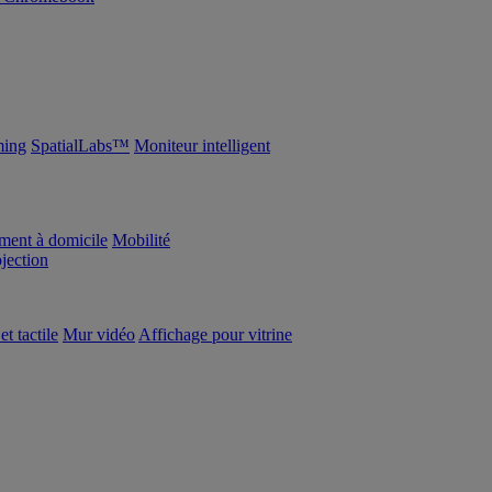
ing
SpatialLabs™
Moniteur intelligent
ement à domicile
Mobilité
ojection
et tactile
Mur vidéo
Affichage pour vitrine