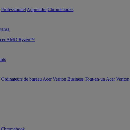
Professionnel
Apprendre
Chromebooks
tensa
s Acer AMD Ryzen™
nts
Ordinateurs de bureau Acer Veriton Business
Tout-en-un Acer Veriton
n Chromebook