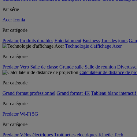
Par série
Acer Iconia
Par catégorie
Predator
Produits durables
Entertainment
Business
Tous les jours
Gam
Technologie d'affichage Acer
Par catégorie
Predator
Vero
Salle de classe
Grande salle
Salle de réunion
Divertiss
Calculateur de distance de pr
Par catégorie
Grand format professionnel
Grand format 4K
Tableau blanc interactif 
Par catégorie
Predator
Wi-Fi
5G
Par catégorie
Predator
Vélos électriques
Trottinettes électriques
Kinetic Tech