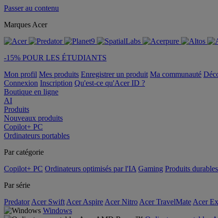
Passer au contenu
Marques Acer
-15% POUR LES ÉTUDIANTS
Mon profil
Mes produits
Enregistrer un produit
Ma communauté
Déc
Connexion
Inscription
Qu'est-ce qu'Acer ID ?
Boutique en ligne
AI
Produits
Nouveaux produits
Copilot+ PC
Ordinateurs portables
Par catégorie
Copilot+ PC
Ordinateurs optimisés par l'IA
Gaming
Produits durables
Par série
Predator
Acer Swift
Acer Aspire
Acer Nitro
Acer TravelMate
Acer Ex
Windows