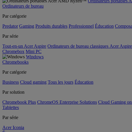
Ordinateurs portable
Ordinateurs de bureau
Par catégorie
Predator
Gaming
Produits durables
Professionnel
Éducation
Composa
Par série
Tout-en-un Acer Aspire
Ordinateurs de bureau classiques Acer Aspire
Chromebox
Mini PC
Windows
Chromebooks
Par catégorie
Business
Cloud gaming
Tous les jours
Éducation
Par solution
Chromebook Plus
ChromeOS Enterprise Solutions
Cloud Gaming o
Tablettes
Par série
Acer Iconia