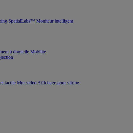
ing
SpatialLabs™
Moniteur intelligent
ement à domicile
Mobilité
ojection
et tactile
Mur vidéo
Affichage pour vitrine