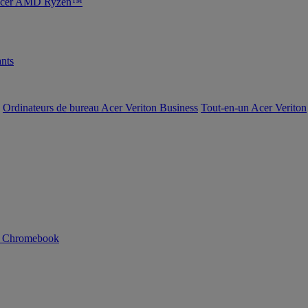
s Acer AMD Ryzen™
nts
Ordinateurs de bureau Acer Veriton Business
Tout-en-un Acer Veriton
n Chromebook