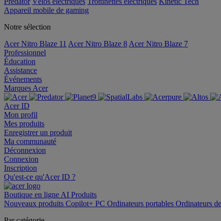
Predator
Vélos électriques
Trottinettes électriques
Kinetic Tech
Appareil mobile de gaming
Notre sélection
Acer Nitro Blaze 11
Acer Nitro Blaze 8
Acer Nitro Blaze 7
Professionnel
Éducation
Assistance
Événements
Marques Acer
Acer ID
Mon profil
Mes produits
Enregistrer un produit
Ma communauté
Déconnexion
Connexion
Inscription
Qu'est-ce qu'Acer ID ?
Boutique en ligne
AI
Produits
Nouveaux produits
Copilot+ PC
Ordinateurs portables
Ordinateurs d
Par catégorie