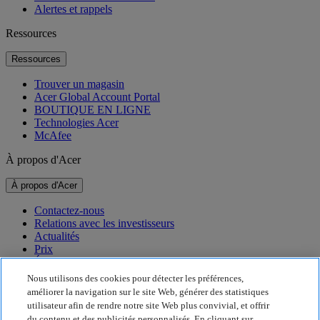
Alertes et rappels
Ressources
Ressources
Trouver un magasin
Acer Global Account Portal
BOUTIQUE EN LIGNE
Technologies Acer
McAfee
À propos d'Acer
À propos d'Acer
Contactez-nous
Relations avec les investisseurs
Actualités
Prix
Événements
Nous utilisons des cookies pour détecter les préférences,
Développement durable
améliorer la navigation sur le site Web, générer des statistiques
utilisateur afin de rendre notre site Web plus convivial, et offrir
Développement durable
du contenu et des publicités personnalisés. En cliquant sur