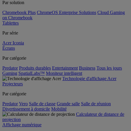
Par solution
Chromebook Plus
ChromeOS Enterprise Solutions
Cloud Gaming
on Chromebook
Tablettes
Par série
Acer Iconia
Écrans
Par catégorie
Predator
Produits durables
Entertainment
Business
Tous les jours
Gaming
SpatialLabs™
Moniteur intelligent
Technologie d'affichage Acer
Projecteurs
Par catégorie
Predator
Vero
Salle de classe
Grande salle
Salle de réunion
Divertissement à domicile
Mobilité
Calculateur de distance de
projection
Affichage numérique