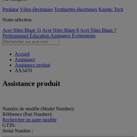
Predator
Vélos électriques
Trottinettes électriques
Kinetic Tech
Notre sélection
Acer Nitro Blaze 11
Acer Nitro Blaze 8
Acer Nitro Blaze 7
Professionnel
Éducation
Assistance
Événements
Accueil
Assistance
Assistance produit
AX3470
Assistance produit
Numéro de modèle (Model Number):
Référence (Part Number):
Rechercher un autre modèle
GTIN:
Serial Number :