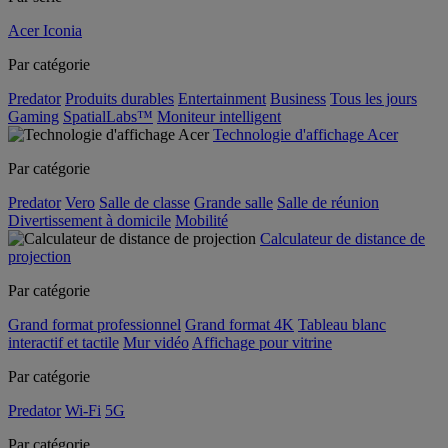
Acer Iconia
Par catégorie
Predator
Produits durables
Entertainment
Business
Tous les jours
Gaming
SpatialLabs™
Moniteur intelligent
Technologie d'affichage Acer
Par catégorie
Predator
Vero
Salle de classe
Grande salle
Salle de réunion
Divertissement à domicile
Mobilité
Calculateur de distance de
projection
Par catégorie
Grand format professionnel
Grand format 4K
Tableau blanc
interactif et tactile
Mur vidéo
Affichage pour vitrine
Par catégorie
Predator
Wi-Fi
5G
Par catégorie