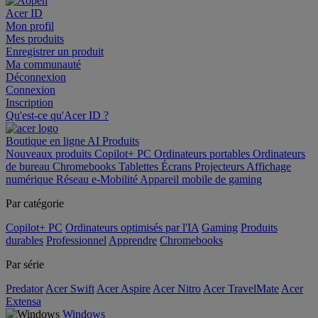
Acer ID
Mon profil
Mes produits
Enregistrer un produit
Ma communauté
Déconnexion
Connexion
Inscription
Qu'est-ce qu'Acer ID ?
Boutique en ligne
AI
Produits
Nouveaux produits
Copilot+ PC
Ordinateurs portables
Ordinateurs
de bureau
Chromebooks
Tablettes
Écrans
Projecteurs
Affichage
numérique
Réseau
e-Mobilité
Appareil mobile de gaming
Par catégorie
Copilot+ PC
Ordinateurs optimisés par l'IA
Gaming
Produits
durables
Professionnel
Apprendre
Chromebooks
Par série
Predator
Acer Swift
Acer Aspire
Acer Nitro
Acer TravelMate
Acer
Extensa
Windows