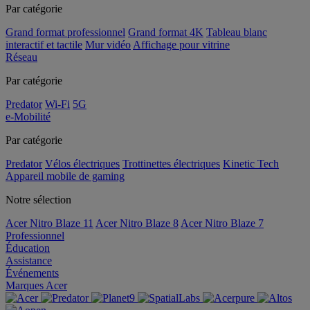
Par catégorie
Grand format professionnel
Grand format 4K
Tableau blanc
interactif et tactile
Mur vidéo
Affichage pour vitrine
Réseau
Par catégorie
Predator
Wi-Fi
5G
e-Mobilité
Par catégorie
Predator
Vélos électriques
Trottinettes électriques
Kinetic Tech
Appareil mobile de gaming
Notre sélection
Acer Nitro Blaze 11
Acer Nitro Blaze 8
Acer Nitro Blaze 7
Professionnel
Éducation
Assistance
Événements
Marques Acer