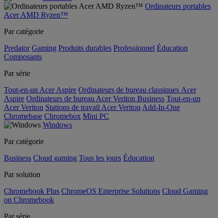
Ordinateurs portables
Acer AMD Ryzen™
Par catégorie
Predator
Gaming
Produits durables
Professionnel
Éducation
Composants
Par série
Tout-en-un Acer Aspire
Ordinateurs de bureau classiques Acer
Aspire
Ordinateurs de bureau Acer Veriton Business
Tout-en-un
Acer Veriton
Stations de travail Acer Veriton
Add-In-One
Chromebase
Chromebox
Mini PC
Windows
Par catégorie
Business
Cloud gaming
Tous les jours
Éducation
Par solution
Chromebook Plus
ChromeOS Enterprise Solutions
Cloud Gaming
on Chromebook
Par série