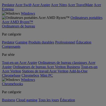
Predator
Acer Swift
Acer Aspire
Acer Nitro
Acer TravelMate
Acer
Extensa
Windows
Ordinateurs portables
Acer AMD Ryzen™
Ordinateurs de bureau
Par catégorie
Predator
Gaming
Produits durables
Professionnel
Éducation
Composants
Par série
Tout-en-un Acer Aspire
Ordinateurs de bureau classiques Acer
Aspire
Ordinateurs de bureau Acer Veriton Business
Tout-en-un
Acer Veriton
Stations de travail Acer Veriton
Add-In-One
Chromebase
Chromebox
Mini PC
Windows
Chromebooks
Par catégorie
Business
Cloud gaming
Tous les jours
Éducation