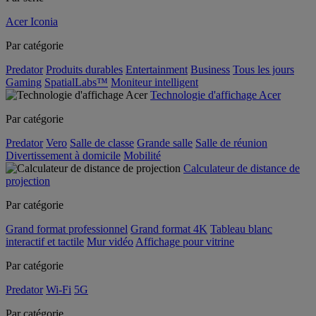
Acer Iconia
Par catégorie
Predator
Produits durables
Entertainment
Business
Tous les jours
Gaming
SpatialLabs™
Moniteur intelligent
Technologie d'affichage Acer
Par catégorie
Predator
Vero
Salle de classe
Grande salle
Salle de réunion
Divertissement à domicile
Mobilité
Calculateur de distance de
projection
Par catégorie
Grand format professionnel
Grand format 4K
Tableau blanc
interactif et tactile
Mur vidéo
Affichage pour vitrine
Par catégorie
Predator
Wi-Fi
5G
Par catégorie