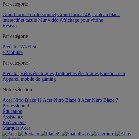
Par catégorie
Grand format professionnel
Grand format 4K
Tableau blanc
interactif et tactile
Mur vidéo
Affichage pour vitrine
Réseau
Par catégorie
Predator
Wi-Fi
5G
e-Mobilité
Par catégorie
Predator
Vélos électriques
Trottinettes électriques
Kinetic Tech
Appareil mobile de gaming
Notre sélection
Acer Nitro Blaze 11
Acer Nitro Blaze 8
Acer Nitro Blaze 7
Professionnel
Éducation
Assistance
Événements
Marques Acer