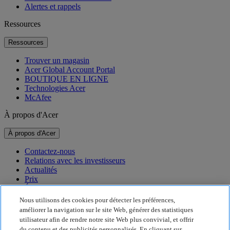
Alertes et rappels
Ressources
Ressources
Trouver un magasin
Acer Global Account Portal
BOUTIQUE EN LIGNE
Technologies Acer
McAfee
À propos d'Acer
À propos d'Acer
Contactez-nous
Relations avec les investisseurs
Actualités
Prix
Événements
Nous utilisons des cookies pour détecter les préférences,
Développement durable
améliorer la navigation sur le site Web, générer des statistiques
utilisateur afin de rendre notre site Web plus convivial, et offrir
Développement durable
du contenu et des publicités personnalisés. En cliquant sur