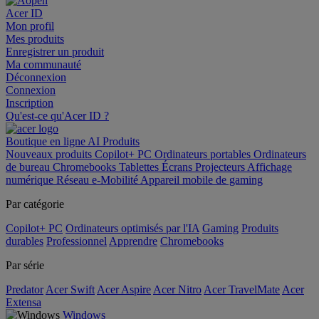
Acer ID
Mon profil
Mes produits
Enregistrer un produit
Ma communauté
Déconnexion
Connexion
Inscription
Qu'est-ce qu'Acer ID ?
Boutique en ligne
AI
Produits
Nouveaux produits
Copilot+ PC
Ordinateurs portables
Ordinateurs
de bureau
Chromebooks
Tablettes
Écrans
Projecteurs
Affichage
numérique
Réseau
e-Mobilité
Appareil mobile de gaming
Par catégorie
Copilot+ PC
Ordinateurs optimisés par l'IA
Gaming
Produits
durables
Professionnel
Apprendre
Chromebooks
Par série
Predator
Acer Swift
Acer Aspire
Acer Nitro
Acer TravelMate
Acer
Extensa
Windows