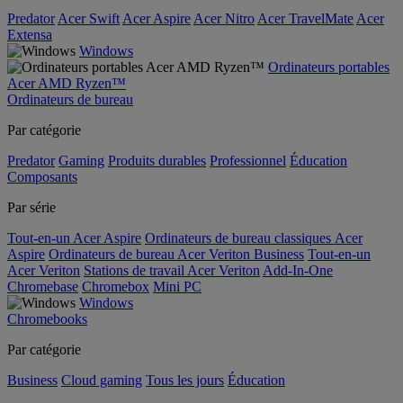
Predator
Acer Swift
Acer Aspire
Acer Nitro
Acer TravelMate
Acer
Extensa
Windows
Ordinateurs portables
Acer AMD Ryzen™
Ordinateurs de bureau
Par catégorie
Predator
Gaming
Produits durables
Professionnel
Éducation
Composants
Par série
Tout-en-un Acer Aspire
Ordinateurs de bureau classiques Acer
Aspire
Ordinateurs de bureau Acer Veriton Business
Tout-en-un
Acer Veriton
Stations de travail Acer Veriton
Add-In-One
Chromebase
Chromebox
Mini PC
Windows
Chromebooks
Par catégorie
Business
Cloud gaming
Tous les jours
Éducation