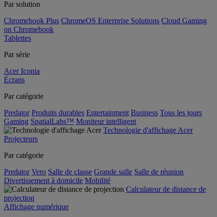
Par solution
Chromebook Plus
ChromeOS Enterprise Solutions
Cloud Gaming
on Chromebook
Tablettes
Par série
Acer Iconia
Écrans
Par catégorie
Predator
Produits durables
Entertainment
Business
Tous les jours
Gaming
SpatialLabs™
Moniteur intelligent
Technologie d'affichage Acer
Projecteurs
Par catégorie
Predator
Vero
Salle de classe
Grande salle
Salle de réunion
Divertissement à domicile
Mobilité
Calculateur de distance de
projection
Affichage numérique