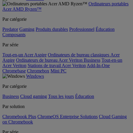
Ordinateurs portables
Acer AMD Ryzen™
Par catégorie
Predator
Gaming
Produits durables
Professionnel
Éducation
Composants
Par série
Tout-en-un Acer Aspire
Ordinateurs de bureau classiques Acer
Aspire
Ordinateurs de bureau Acer Veriton Business
Tout-en-un
Acer Veriton
Stations de travail Acer Veriton
Add-In-One
Chromebase
Chromebox
Mini PC
Windows
Par catégorie
Business
Cloud gaming
Tous les jours
Éducation
Par solution
Chromebook Plus
ChromeOS Enterprise Solutions
Cloud Gaming
on Chromebook
Par série