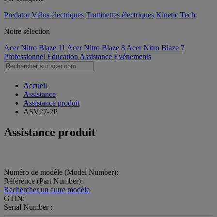
Predator
Vélos électriques
Trottinettes électriques
Kinetic Tech
Notre sélection
Acer Nitro Blaze 11
Acer Nitro Blaze 8
Acer Nitro Blaze 7
Professionnel
Éducation
Assistance
Événements
Accueil
Assistance
Assistance produit
ASV27-2P
Assistance produit
Numéro de modèle (Model Number):
Référence (Part Number):
Rechercher un autre modèle
GTIN:
Serial Number :