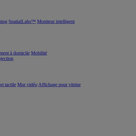
ing
SpatialLabs™
Moniteur intelligent
ement à domicile
Mobilité
ojection
et tactile
Mur vidéo
Affichage pour vitrine