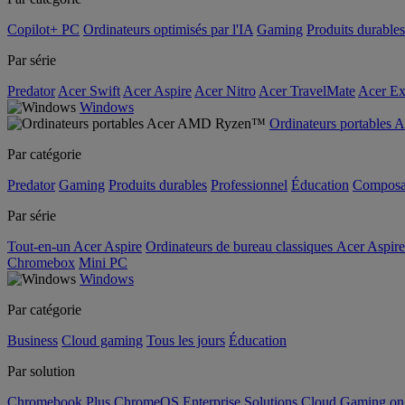
Copilot+ PC
Ordinateurs optimisés par l'IA
Gaming
Produits durables
Par série
Predator
Acer Swift
Acer Aspire
Acer Nitro
Acer TravelMate
Acer Ex
Windows
Ordinateurs portable
Par catégorie
Predator
Gaming
Produits durables
Professionnel
Éducation
Composa
Par série
Tout-en-un Acer Aspire
Ordinateurs de bureau classiques Acer Aspire
Chromebox
Mini PC
Windows
Par catégorie
Business
Cloud gaming
Tous les jours
Éducation
Par solution
Chromebook Plus
ChromeOS Enterprise Solutions
Cloud Gaming o