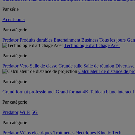
Par série
Acer Iconia
Par catégorie
Predator
Produits durables
Entertainment
Business
Tous les jours
Gam
Technologie d'affichage Acer
Par catégorie
Predator
Vero
Salle de classe
Grande salle
Salle de réunion
Divertiss
Calculateur de distance de pr
Par catégorie
Grand format professionnel
Grand format 4K
Tableau blanc interactif 
Par catégorie
Predator
Wi-Fi
5G
Par catégorie
Predator
Vélos électriques
Trottinettes électriques
Kinetic Tech