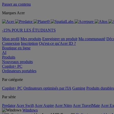
Passer au contenu
Marques Acer
-15% POUR LES ÉTUDIANTS
Mon profil
Mes produits
Enregistrer un produit
Ma communauté
Déc
Connexion
Inscription
Qu'est-ce qu'Acer ID ?
Boutique en ligne
AI
Produits
Nouveaux produits
Copilot+ PC
Ordinateurs portables
Par catégorie
Copilot+ PC
Ordinateurs optimisés par l'IA
Gaming
Produits durables
Par série
Predator
Acer Swift
Acer Aspire
Acer Nitro
Acer TravelMate
Acer Ex
Windows