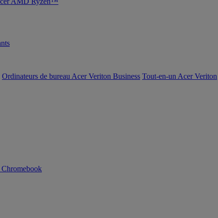
s Acer AMD Ryzen™
nts
Ordinateurs de bureau Acer Veriton Business
Tout-en-un Acer Veriton
n Chromebook