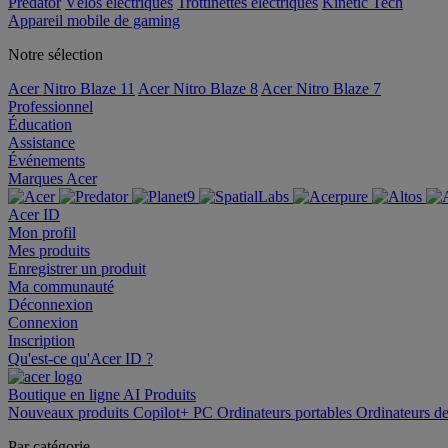
Predator
Vélos électriques
Trottinettes électriques
Kinetic Tech
Appareil mobile de gaming
Notre sélection
Acer Nitro Blaze 11
Acer Nitro Blaze 8
Acer Nitro Blaze 7
Professionnel
Éducation
Assistance
Événements
Marques Acer
Acer ID
Mon profil
Mes produits
Enregistrer un produit
Ma communauté
Déconnexion
Connexion
Inscription
Qu'est-ce qu'Acer ID ?
Boutique en ligne
AI
Produits
Nouveaux produits
Copilot+ PC
Ordinateurs portables
Ordinateurs d
Par catégorie