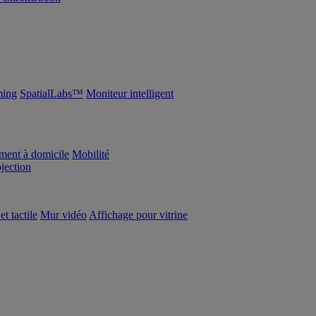
ing
SpatialLabs™
Moniteur intelligent
ement à domicile
Mobilité
ojection
et tactile
Mur vidéo
Affichage pour vitrine