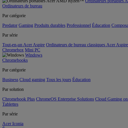
Ordinateurs portable
Ordinateurs de bureau
Par catégorie
Predator
Gaming
Produits durables
Professionnel
Éducation
Composa
Par série
Tout-en-un Acer Aspire
Ordinateurs de bureau classiques Acer Aspire
Chromebox
Mini PC
Windows
Chromebooks
Par catégorie
Business
Cloud gaming
Tous les jours
Éducation
Par solution
Chromebook Plus
ChromeOS Enterprise Solutions
Cloud Gaming o
Tablettes
Par série
Acer Iconia