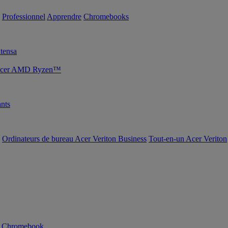
Professionnel
Apprendre
Chromebooks
tensa
s Acer AMD Ryzen™
nts
Ordinateurs de bureau Acer Veriton Business
Tout-en-un Acer Veriton
n Chromebook