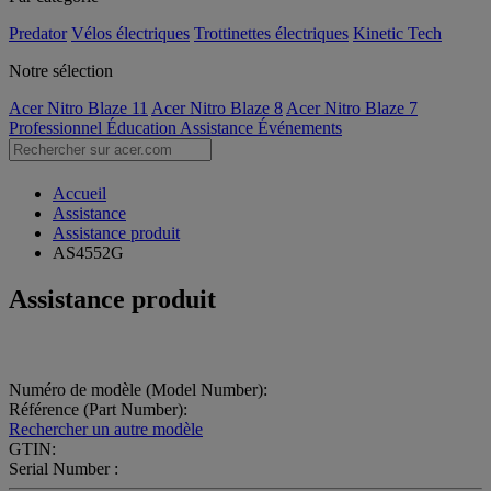
Predator
Vélos électriques
Trottinettes électriques
Kinetic Tech
Notre sélection
Acer Nitro Blaze 11
Acer Nitro Blaze 8
Acer Nitro Blaze 7
Professionnel
Éducation
Assistance
Événements
Accueil
Assistance
Assistance produit
AS4552G
Assistance produit
Numéro de modèle (Model Number):
Référence (Part Number):
Rechercher un autre modèle
GTIN:
Serial Number :