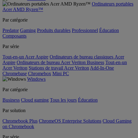
Ordinateurs portables
Acer AMD Ryzen™
Par catégorie
Predator
Gaming
Produits durables
Professionnel
Éducation
Composants
Par série
Tout-en-un Acer Aspire
Ordinateurs de bureau classiques Acer
Aspire
Ordinateurs de bureau Acer Veriton Business
Tout-en-un
Acer Veriton
Stations de travail Acer Veriton
Add-In-One
Chromebase
Chromebox
Mini PC
Windows
Par catégorie
Business
Cloud gaming
Tous les jours
Éducation
Par solution
Chromebook Plus
ChromeOS Enterprise Solutions
Cloud Gaming
on Chromebook
Par série