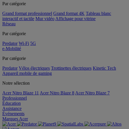
Par catégorie
Grand format professionnel
Grand format 4K
Tableau blanc
interactif et tactile
Mur vidéo
Affichage pour vitrine
Réseau
Par catégorie
Predator
Wi-Fi
5G
e-Mobilité
Par catégorie
Predator
Vélos électriques
Trottinettes électriques
Kinetic Tech
Appareil mobile de gaming
Notre sélection
Acer Nitro Blaze 11
Acer Nitro Blaze 8
Acer Nitro Blaze 7
Professionnel
Éducation
Assistance
Événements
Marques Acer