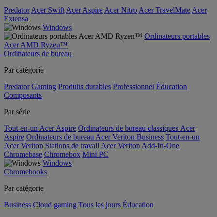
Predator
Acer Swift
Acer Aspire
Acer Nitro
Acer TravelMate
Acer
Extensa
Windows
Ordinateurs portables
Acer AMD Ryzen™
Ordinateurs de bureau
Par catégorie
Predator
Gaming
Produits durables
Professionnel
Éducation
Composants
Par série
Tout-en-un Acer Aspire
Ordinateurs de bureau classiques Acer
Aspire
Ordinateurs de bureau Acer Veriton Business
Tout-en-un
Acer Veriton
Stations de travail Acer Veriton
Add-In-One
Chromebase
Chromebox
Mini PC
Windows
Chromebooks
Par catégorie
Business
Cloud gaming
Tous les jours
Éducation