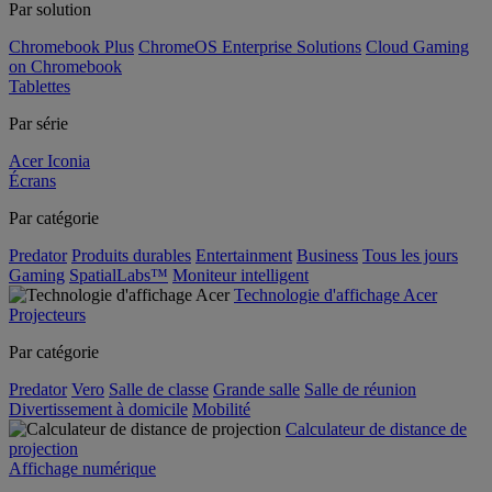
Par solution
Chromebook Plus
ChromeOS Enterprise Solutions
Cloud Gaming
on Chromebook
Tablettes
Par série
Acer Iconia
Écrans
Par catégorie
Predator
Produits durables
Entertainment
Business
Tous les jours
Gaming
SpatialLabs™
Moniteur intelligent
Technologie d'affichage Acer
Projecteurs
Par catégorie
Predator
Vero
Salle de classe
Grande salle
Salle de réunion
Divertissement à domicile
Mobilité
Calculateur de distance de
projection
Affichage numérique