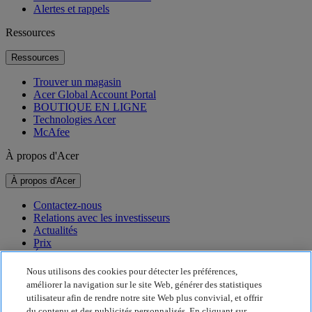
Alertes et rappels
Ressources
Ressources
Trouver un magasin
Acer Global Account Portal
BOUTIQUE EN LIGNE
Technologies Acer
McAfee
À propos d'Acer
À propos d'Acer
Contactez-nous
Relations avec les investisseurs
Actualités
Prix
Événements
Nous utilisons des cookies pour détecter les préférences,
Développement durable
améliorer la navigation sur le site Web, générer des statistiques
utilisateur afin de rendre notre site Web plus convivial, et offrir
Développement durable
du contenu et des publicités personnalisés. En cliquant sur