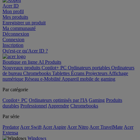
Acer ID
Mon profil
Mes produits
Enregistrer un produit
Ma communauté
Déconnexion
Connexion
Inscription
Qu'est-ce qu'Acer ID ?
Boutique en ligne
AI
Produits
Nouveaux produits
Copilot+ PC
Ordinateurs portables
Ordinateurs
de bureau
Chromebooks
Tablettes
Écrans
Projecteurs
Affichage
numérique
Réseau
e-Mobilité
Appareil mobile de gaming
Par catégorie
Copilot+ PC
Ordinateurs optimisés par l'IA
Gaming
Produits
durables
Professionnel
Apprendre
Chromebooks
Par série
Predator
Acer Swift
Acer Aspire
Acer Nitro
Acer TravelMate
Acer
Extensa
Windows