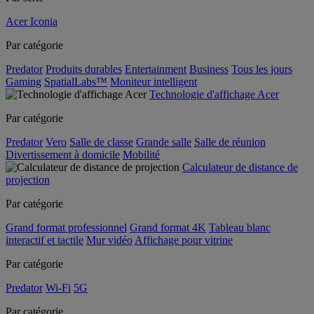
Acer Iconia
Par catégorie
Predator
Produits durables
Entertainment
Business
Tous les jours
Gaming
SpatialLabs™
Moniteur intelligent
Technologie d'affichage Acer
Par catégorie
Predator
Vero
Salle de classe
Grande salle
Salle de réunion
Divertissement à domicile
Mobilité
Calculateur de distance de
projection
Par catégorie
Grand format professionnel
Grand format 4K
Tableau blanc
interactif et tactile
Mur vidéo
Affichage pour vitrine
Par catégorie
Predator
Wi-Fi
5G
Par catégorie