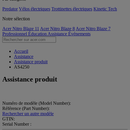
Predator
Vélos électriques
Trottinettes électriques
Kinetic Tech
Notre sélection
Acer Nitro Blaze 11
Acer Nitro Blaze 8
Acer Nitro Blaze 7
Professionnel
Éducation
Assistance
Événements
Accueil
Assistance
Assistance produit
AS4250
Assistance produit
Numéro de modèle (Model Number):
Référence (Part Number):
Rechercher un autre modèle
GTIN:
Serial Number :