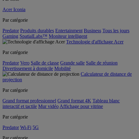
Acer Iconia
Par catégorie
Predator
Produits durables
Entertainment
Business
Tous les jours
Gaming
SpatialLabs™
Moniteur intelligent
Technologie d'affichage Acer
Par catégorie
Predator
Vero
Salle de classe
Grande salle
Salle de réunion
Divertissement à domicile
Mobilité
Calculateur de distance de
projection
Par catégorie
Grand format professionnel
Grand format 4K
Tableau blanc
interactif et tactile
Mur vidéo
Affichage pour vitrine
Par catégorie
Predator
Wi-Fi
5G
Par catégorie