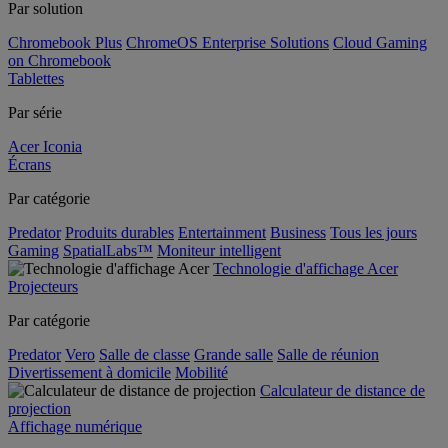
Par solution
Chromebook Plus
ChromeOS Enterprise Solutions
Cloud Gaming
on Chromebook
Tablettes
Par série
Acer Iconia
Écrans
Par catégorie
Predator
Produits durables
Entertainment
Business
Tous les jours
Gaming
SpatialLabs™
Moniteur intelligent
Technologie d'affichage Acer
Projecteurs
Par catégorie
Predator
Vero
Salle de classe
Grande salle
Salle de réunion
Divertissement à domicile
Mobilité
Calculateur de distance de
projection
Affichage numérique