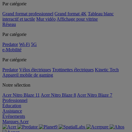
Par catégorie
Grand format professionnel
Grand format 4K
Tableau blanc
interactif et tactile
Mur vidéo
Affichage pour vitrine
Réseau
Par catégorie
Predator
Wi-Fi
5G
e-Mobilité
Par catégorie
Predator
Vélos électriques
Trottinettes électriques
Kinetic Tech
Appareil mobile de gaming
Notre sélection
Acer Nitro Blaze 11
Acer Nitro Blaze 8
Acer Nitro Blaze 7
Professionnel
Éducation
Assistance
Événements
Marques Acer