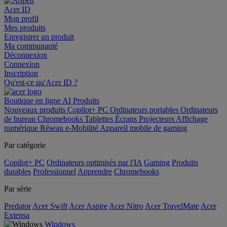
Acer ID
Mon profil
Mes produits
Enregistrer un produit
Ma communauté
Déconnexion
Connexion
Inscription
Qu'est-ce qu'Acer ID ?
Boutique en ligne
AI
Produits
Nouveaux produits
Copilot+ PC
Ordinateurs portables
Ordinateurs
de bureau
Chromebooks
Tablettes
Écrans
Projecteurs
Affichage
numérique
Réseau
e-Mobilité
Appareil mobile de gaming
Par catégorie
Copilot+ PC
Ordinateurs optimisés par l'IA
Gaming
Produits
durables
Professionnel
Apprendre
Chromebooks
Par série
Predator
Acer Swift
Acer Aspire
Acer Nitro
Acer TravelMate
Acer
Extensa
Windows