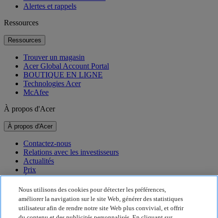
Alertes et rappels
Ressources
Ressources
Trouver un magasin
Acer Global Account Portal
BOUTIQUE EN LIGNE
Technologies Acer
McAfee
À propos d'Acer
À propos d'Acer
Contactez-nous
Relations avec les investisseurs
Actualités
Prix
Événements
Nous utilisons des cookies pour détecter les préférences,
Développement durable
améliorer la navigation sur le site Web, générer des statistiques
utilisateur afin de rendre notre site Web plus convivial, et offrir
Développement durable
du contenu et des publicités personnalisés. En cliquant sur