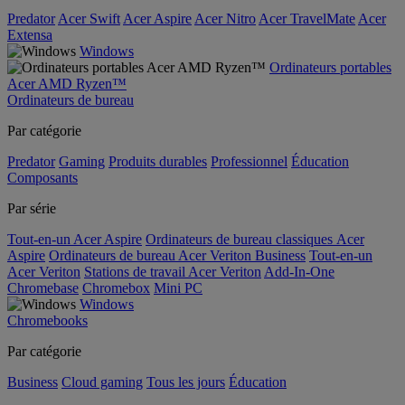
Predator
Acer Swift
Acer Aspire
Acer Nitro
Acer TravelMate
Acer
Extensa
Windows
Ordinateurs portables
Acer AMD Ryzen™
Ordinateurs de bureau
Par catégorie
Predator
Gaming
Produits durables
Professionnel
Éducation
Composants
Par série
Tout-en-un Acer Aspire
Ordinateurs de bureau classiques Acer
Aspire
Ordinateurs de bureau Acer Veriton Business
Tout-en-un
Acer Veriton
Stations de travail Acer Veriton
Add-In-One
Chromebase
Chromebox
Mini PC
Windows
Chromebooks
Par catégorie
Business
Cloud gaming
Tous les jours
Éducation