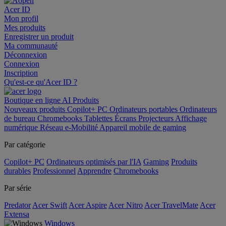
Acer ID
Mon profil
Mes produits
Enregistrer un produit
Ma communauté
Déconnexion
Connexion
Inscription
Qu'est-ce qu'Acer ID ?
Boutique en ligne
AI
Produits
Nouveaux produits
Copilot+ PC
Ordinateurs portables
Ordinateurs
de bureau
Chromebooks
Tablettes
Écrans
Projecteurs
Affichage
numérique
Réseau
e-Mobilité
Appareil mobile de gaming
Par catégorie
Copilot+ PC
Ordinateurs optimisés par l'IA
Gaming
Produits
durables
Professionnel
Apprendre
Chromebooks
Par série
Predator
Acer Swift
Acer Aspire
Acer Nitro
Acer TravelMate
Acer
Extensa
Windows