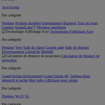
Acer Iconia
Par catégorie
Predator
Produits durables
Entertainment
Business
Tous les jours
Gaming
SpatialLabs™
Moniteur intelligent
Technologie d'affichage Acer
Par catégorie
Predator
Vero
Salle de classe
Grande salle
Salle de réunion
Divertissement à domicile
Mobilité
Calculateur de distance de
projection
Par catégorie
Grand format professionnel
Grand format 4K
Tableau blanc
interactif et tactile
Mur vidéo
Affichage pour vitrine
Par catégorie
Predator
Wi-Fi
5G
Par catégorie