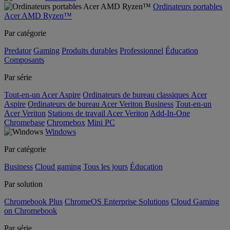
Ordinateurs portables
Acer AMD Ryzen™
Par catégorie
Predator
Gaming
Produits durables
Professionnel
Éducation
Composants
Par série
Tout-en-un Acer Aspire
Ordinateurs de bureau classiques Acer
Aspire
Ordinateurs de bureau Acer Veriton Business
Tout-en-un
Acer Veriton
Stations de travail Acer Veriton
Add-In-One
Chromebase
Chromebox
Mini PC
Windows
Par catégorie
Business
Cloud gaming
Tous les jours
Éducation
Par solution
Chromebook Plus
ChromeOS Enterprise Solutions
Cloud Gaming
on Chromebook
Par série