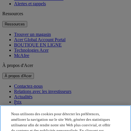
Alertes et rappels
Ressources
Ressources
Trouver un magasin
Acer Global Account Portal
BOUTIQUE EN LIGNE
Technologies Acer
McAfee
À propos d'Acer
À propos d'Acer
Contactez-nous
Relations avec les investisseurs
Actualités
Prix
Événements
Nous utilisons des cookies pour détecter les préférences,
Développement durable
améliorer la navigation sur le site Web, générer des statistiques
utilisateur afin de rendre notre site Web plus convivial, et offrir
Développement durable
du contenu et des publicités personnalisés. En cliquant sur