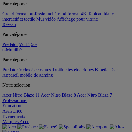
Par catégorie
Grand format professionnel
Grand format 4K
Tableau blanc
interactif et tactile
Mur vidéo
Affichage pour vitrine
Réseau
Par catégorie
Predator
Wi-Fi
5G
e-Mobilité
Par catégorie
Predator
Vélos électriques
Trottinettes électriques
Kinetic Tech
Appareil mobile de gaming
Notre sélection
Acer Nitro Blaze 11
Acer Nitro Blaze 8
Acer Nitro Blaze 7
Professionnel
Éducation
Assistance
Événements
Marques Acer