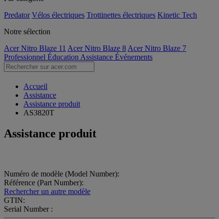
Predator
Vélos électriques
Trottinettes électriques
Kinetic Tech
Notre sélection
Acer Nitro Blaze 11
Acer Nitro Blaze 8
Acer Nitro Blaze 7
Professionnel
Éducation
Assistance
Événements
Accueil
Assistance
Assistance produit
AS3820T
Assistance produit
Numéro de modèle (Model Number):
Référence (Part Number):
Rechercher un autre modèle
GTIN:
Serial Number :