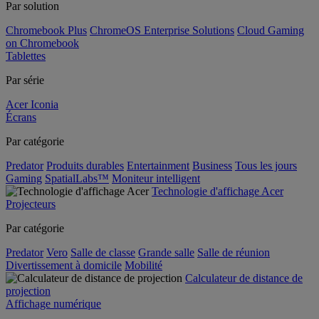
Par solution
Chromebook Plus
ChromeOS Enterprise Solutions
Cloud Gaming
on Chromebook
Tablettes
Par série
Acer Iconia
Écrans
Par catégorie
Predator
Produits durables
Entertainment
Business
Tous les jours
Gaming
SpatialLabs™
Moniteur intelligent
Technologie d'affichage Acer
Projecteurs
Par catégorie
Predator
Vero
Salle de classe
Grande salle
Salle de réunion
Divertissement à domicile
Mobilité
Calculateur de distance de
projection
Affichage numérique