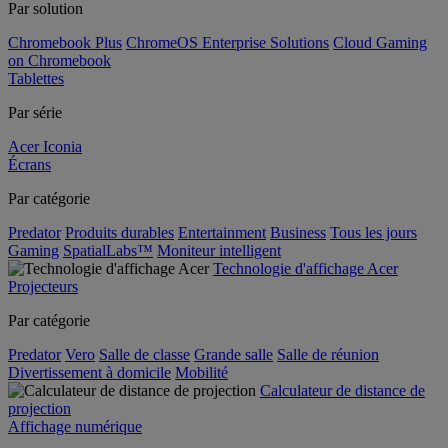
Par solution
Chromebook Plus
ChromeOS Enterprise Solutions
Cloud Gaming
on Chromebook
Tablettes
Par série
Acer Iconia
Écrans
Par catégorie
Predator
Produits durables
Entertainment
Business
Tous les jours
Gaming
SpatialLabs™
Moniteur intelligent
Technologie d'affichage Acer
Projecteurs
Par catégorie
Predator
Vero
Salle de classe
Grande salle
Salle de réunion
Divertissement à domicile
Mobilité
Calculateur de distance de
projection
Affichage numérique