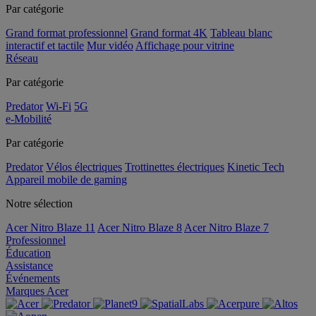
Par catégorie
Grand format professionnel
Grand format 4K
Tableau blanc
interactif et tactile
Mur vidéo
Affichage pour vitrine
Réseau
Par catégorie
Predator
Wi-Fi
5G
e-Mobilité
Par catégorie
Predator
Vélos électriques
Trottinettes électriques
Kinetic Tech
Appareil mobile de gaming
Notre sélection
Acer Nitro Blaze 11
Acer Nitro Blaze 8
Acer Nitro Blaze 7
Professionnel
Éducation
Assistance
Événements
Marques Acer