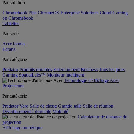
Par solution
Chromebook Plus
ChromeOS Enterprise Solutions
Cloud Gaming
on Chromebook
Tablettes
Par série
Acer Iconia
Écrans
Par catégorie
Predator
Produits durables
Entertainment
Business
Tous les jours
Gaming
SpatialLabs™
Moniteur intelligent
Technologie d'affichage Acer
Projecteurs
Par catégorie
Predator
Vero
Salle de classe
Grande salle
Salle de réunion
Divertissement à domicile
Mobilité
Calculateur de distance de
projection
Affichage numérique