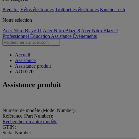
Predator
Vélos électriques
Trottinettes électriques
Kinetic Tech
Notre sélection
Acer Nitro Blaze 11
Acer Nitro Blaze 8
Acer Nitro Blaze 7
Professionnel
Éducation
Assistance
Événements
Accueil
Assistance
Assistance produit
AOD270
Assistance produit
Numéro de modèle (Model Number):
Référence (Part Number):
Rechercher un autre modèle
GTIN:
Serial Number :