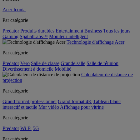
Acer Iconia
Par catégorie
Predator
Produits durables
Entertainment
Business
Tous les jours
Gaming
SpatialLabs™
Moniteur intelligent
Technologie d'affichage Acer
Par catégorie
Predator
Vero
Salle de classe
Grande salle
Salle de réunion
Divertissement à domicile
Mobilité
Calculateur de distance de
projection
Par catégorie
Grand format professionnel
Grand format 4K
Tableau blanc
interactif et tactile
Mur vidéo
Affichage pour vitrine
Par catégorie
Predator
Wi-Fi
5G
Par catégorie