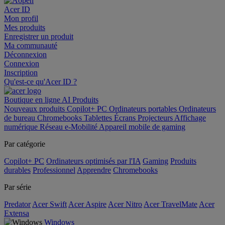
Acer ID
Mon profil
Mes produits
Enregistrer un produit
Ma communauté
Déconnexion
Connexion
Inscription
Qu'est-ce qu'Acer ID ?
Boutique en ligne
AI
Produits
Nouveaux produits
Copilot+ PC
Ordinateurs portables
Ordinateurs
de bureau
Chromebooks
Tablettes
Écrans
Projecteurs
Affichage
numérique
Réseau
e-Mobilité
Appareil mobile de gaming
Par catégorie
Copilot+ PC
Ordinateurs optimisés par l'IA
Gaming
Produits
durables
Professionnel
Apprendre
Chromebooks
Par série
Predator
Acer Swift
Acer Aspire
Acer Nitro
Acer TravelMate
Acer
Extensa
Windows