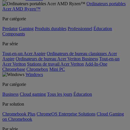
Ordinateurs portables
Acer AMD Ryzen™
Par catégorie
Predator
Gaming
Produits durables
Professionnel
Éducation
Composants
Par série
Tout-en-un Acer Aspire
Ordinateurs de bureau classiques Acer
Aspire
Ordinateurs de bureau Acer Veriton Business
Tout-en-un
Acer Veriton
Stations de travail Acer Veriton
Add-In-One
Chromebase
Chromebox
Mini PC
Windows
Par catégorie
Business
Cloud gaming
Tous les jours
Éducation
Par solution
Chromebook Plus
ChromeOS Enterprise Solutions
Cloud Gaming
on Chromebook
Par série