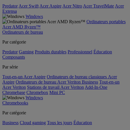
Predator
Acer Swift
Acer Aspire
Acer Nitro
Acer TravelMate
Acer
Extensa
Windows
Ordinateurs portables
Acer AMD Ryzen™
Ordinateurs de bureau
Par catégorie
Predator
Gaming
Produits durables
Professionnel
Éducation
Composants
Par série
Tout-en-un Acer Aspire
Ordinateurs de bureau classiques Acer
Aspire
Ordinateurs de bureau Acer Veriton Business
Tout-en-un
Acer Veriton
Stations de travail Acer Veriton
Add-In-One
Chromebase
Chromebox
Mini PC
Windows
Chromebooks
Par catégorie
Business
Cloud gaming
Tous les jours
Éducation