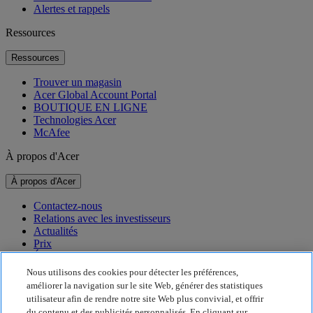
Alertes et rappels
Ressources
Ressources
Trouver un magasin
Acer Global Account Portal
BOUTIQUE EN LIGNE
Technologies Acer
McAfee
À propos d'Acer
À propos d'Acer
Contactez-nous
Relations avec les investisseurs
Actualités
Prix
Événements
Nous utilisons des cookies pour détecter les préférences,
Développement durable
améliorer la navigation sur le site Web, générer des statistiques
utilisateur afin de rendre notre site Web plus convivial, et offrir
Développement durable
du contenu et des publicités personnalisés. En cliquant sur