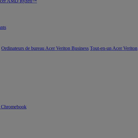
s Acer AMD Ryzen™
nts
Ordinateurs de bureau Acer Veriton Business
Tout-en-un Acer Veriton
n Chromebook