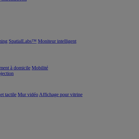
ing
SpatialLabs™
Moniteur intelligent
ement à domicile
Mobilité
ojection
et tactile
Mur vidéo
Affichage pour vitrine