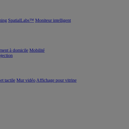
ing
SpatialLabs™
Moniteur intelligent
ement à domicile
Mobilité
ojection
et tactile
Mur vidéo
Affichage pour vitrine