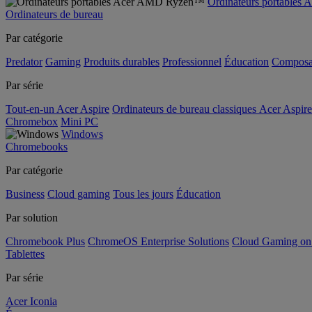
Ordinateurs portable
Ordinateurs de bureau
Par catégorie
Predator
Gaming
Produits durables
Professionnel
Éducation
Composa
Par série
Tout-en-un Acer Aspire
Ordinateurs de bureau classiques Acer Aspire
Chromebox
Mini PC
Windows
Chromebooks
Par catégorie
Business
Cloud gaming
Tous les jours
Éducation
Par solution
Chromebook Plus
ChromeOS Enterprise Solutions
Cloud Gaming o
Tablettes
Par série
Acer Iconia