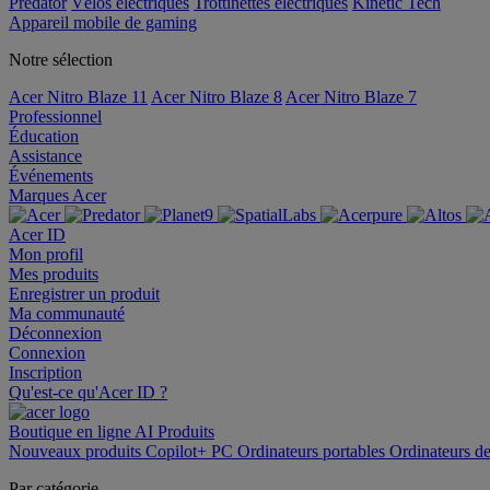
Predator
Vélos électriques
Trottinettes électriques
Kinetic Tech
Appareil mobile de gaming
Notre sélection
Acer Nitro Blaze 11
Acer Nitro Blaze 8
Acer Nitro Blaze 7
Professionnel
Éducation
Assistance
Événements
Marques Acer
Acer ID
Mon profil
Mes produits
Enregistrer un produit
Ma communauté
Déconnexion
Connexion
Inscription
Qu'est-ce qu'Acer ID ?
Boutique en ligne
AI
Produits
Nouveaux produits
Copilot+ PC
Ordinateurs portables
Ordinateurs d
Par catégorie