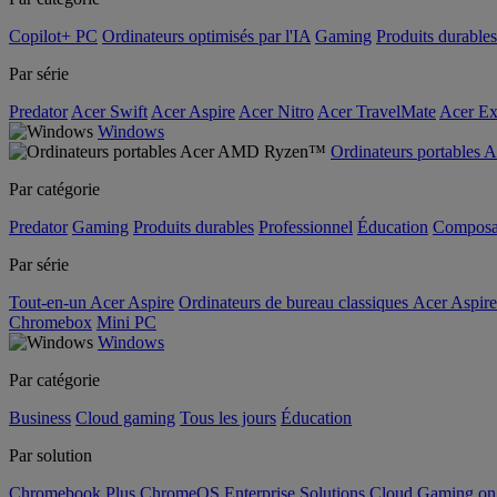
Copilot+ PC
Ordinateurs optimisés par l'IA
Gaming
Produits durables
Par série
Predator
Acer Swift
Acer Aspire
Acer Nitro
Acer TravelMate
Acer Ex
Windows
Ordinateurs portable
Par catégorie
Predator
Gaming
Produits durables
Professionnel
Éducation
Composa
Par série
Tout-en-un Acer Aspire
Ordinateurs de bureau classiques Acer Aspire
Chromebox
Mini PC
Windows
Par catégorie
Business
Cloud gaming
Tous les jours
Éducation
Par solution
Chromebook Plus
ChromeOS Enterprise Solutions
Cloud Gaming o