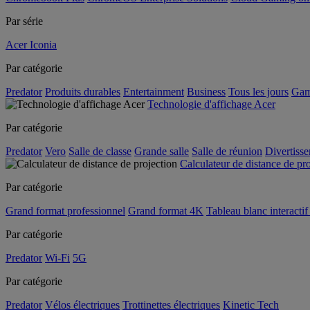
Par série
Acer Iconia
Par catégorie
Predator
Produits durables
Entertainment
Business
Tous les jours
Gam
Technologie d'affichage Acer
Par catégorie
Predator
Vero
Salle de classe
Grande salle
Salle de réunion
Divertiss
Calculateur de distance de pr
Par catégorie
Grand format professionnel
Grand format 4K
Tableau blanc interactif 
Par catégorie
Predator
Wi-Fi
5G
Par catégorie
Predator
Vélos électriques
Trottinettes électriques
Kinetic Tech