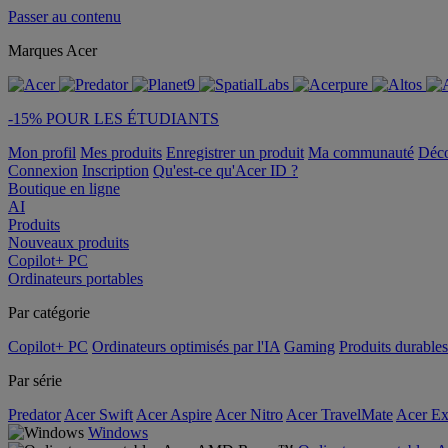
Passer au contenu
Marques Acer
-15% POUR LES ÉTUDIANTS
Mon profil
Mes produits
Enregistrer un produit
Ma communauté
Déc
Connexion
Inscription
Qu'est-ce qu'Acer ID ?
Boutique en ligne
AI
Produits
Nouveaux produits
Copilot+ PC
Ordinateurs portables
Par catégorie
Copilot+ PC
Ordinateurs optimisés par l'IA
Gaming
Produits durables
Par série
Predator
Acer Swift
Acer Aspire
Acer Nitro
Acer TravelMate
Acer Ex
Windows