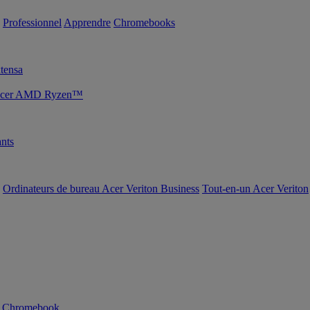
Professionnel
Apprendre
Chromebooks
tensa
s Acer AMD Ryzen™
nts
Ordinateurs de bureau Acer Veriton Business
Tout-en-un Acer Veriton
n Chromebook