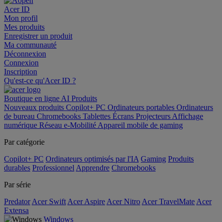
Acer ID
Mon profil
Mes produits
Enregistrer un produit
Ma communauté
Déconnexion
Connexion
Inscription
Qu'est-ce qu'Acer ID ?
Boutique en ligne
AI
Produits
Nouveaux produits
Copilot+ PC
Ordinateurs portables
Ordinateurs
de bureau
Chromebooks
Tablettes
Écrans
Projecteurs
Affichage
numérique
Réseau
e-Mobilité
Appareil mobile de gaming
Par catégorie
Copilot+ PC
Ordinateurs optimisés par l'IA
Gaming
Produits
durables
Professionnel
Apprendre
Chromebooks
Par série
Predator
Acer Swift
Acer Aspire
Acer Nitro
Acer TravelMate
Acer
Extensa
Windows