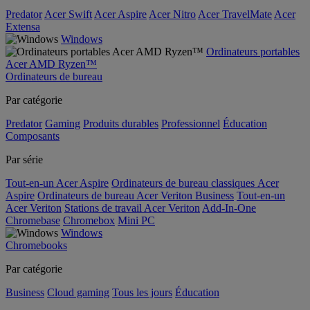
Predator
Acer Swift
Acer Aspire
Acer Nitro
Acer TravelMate
Acer
Extensa
Windows
Ordinateurs portables
Acer AMD Ryzen™
Ordinateurs de bureau
Par catégorie
Predator
Gaming
Produits durables
Professionnel
Éducation
Composants
Par série
Tout-en-un Acer Aspire
Ordinateurs de bureau classiques Acer
Aspire
Ordinateurs de bureau Acer Veriton Business
Tout-en-un
Acer Veriton
Stations de travail Acer Veriton
Add-In-One
Chromebase
Chromebox
Mini PC
Windows
Chromebooks
Par catégorie
Business
Cloud gaming
Tous les jours
Éducation