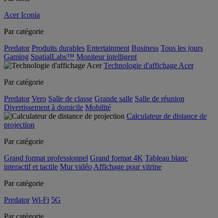
Acer Iconia
Par catégorie
Predator
Produits durables
Entertainment
Business
Tous les jours
Gaming
SpatialLabs™
Moniteur intelligent
Technologie d'affichage Acer
Par catégorie
Predator
Vero
Salle de classe
Grande salle
Salle de réunion
Divertissement à domicile
Mobilité
Calculateur de distance de
projection
Par catégorie
Grand format professionnel
Grand format 4K
Tableau blanc
interactif et tactile
Mur vidéo
Affichage pour vitrine
Par catégorie
Predator
Wi-Fi
5G
Par catégorie