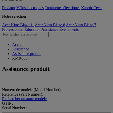
Predator
Vélos électriques
Trottinettes électriques
Kinetic Tech
Notre sélection
Acer Nitro Blaze 11
Acer Nitro Blaze 8
Acer Nitro Blaze 7
Professionnel
Éducation
Assistance
Événements
Accueil
Assistance
Assistance produit
AMR030
Assistance produit
Numéro de modèle (Model Number):
Référence (Part Number):
Rechercher un autre modèle
GTIN:
Serial Number :