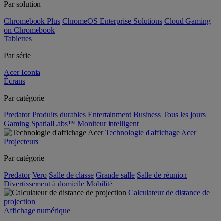
Par solution
Chromebook Plus
ChromeOS Enterprise Solutions
Cloud Gaming
on Chromebook
Tablettes
Par série
Acer Iconia
Écrans
Par catégorie
Predator
Produits durables
Entertainment
Business
Tous les jours
Gaming
SpatialLabs™
Moniteur intelligent
Technologie d'affichage Acer
Projecteurs
Par catégorie
Predator
Vero
Salle de classe
Grande salle
Salle de réunion
Divertissement à domicile
Mobilité
Calculateur de distance de
projection
Affichage numérique