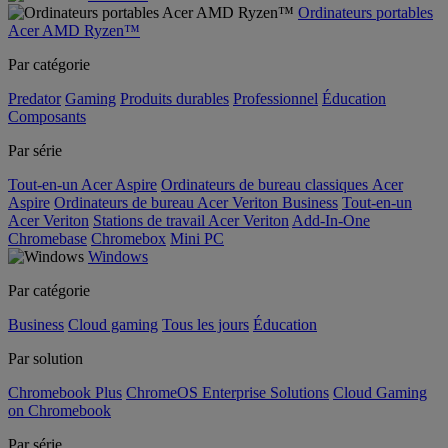
Ordinateurs portables
Acer AMD Ryzen™
Par catégorie
Predator
Gaming
Produits durables
Professionnel
Éducation
Composants
Par série
Tout-en-un Acer Aspire
Ordinateurs de bureau classiques Acer
Aspire
Ordinateurs de bureau Acer Veriton Business
Tout-en-un
Acer Veriton
Stations de travail Acer Veriton
Add-In-One
Chromebase
Chromebox
Mini PC
Windows
Par catégorie
Business
Cloud gaming
Tous les jours
Éducation
Par solution
Chromebook Plus
ChromeOS Enterprise Solutions
Cloud Gaming
on Chromebook
Par série