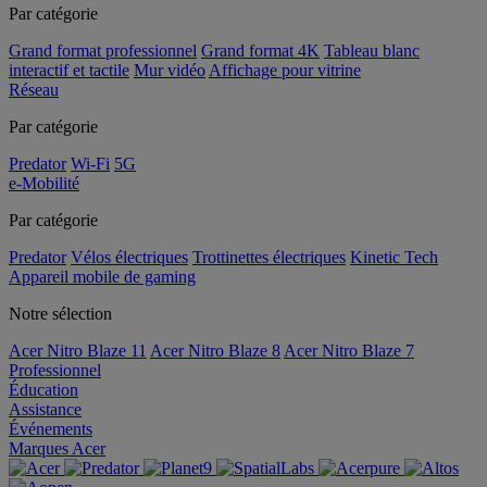
Par catégorie
Grand format professionnel
Grand format 4K
Tableau blanc
interactif et tactile
Mur vidéo
Affichage pour vitrine
Réseau
Par catégorie
Predator
Wi-Fi
5G
e-Mobilité
Par catégorie
Predator
Vélos électriques
Trottinettes électriques
Kinetic Tech
Appareil mobile de gaming
Notre sélection
Acer Nitro Blaze 11
Acer Nitro Blaze 8
Acer Nitro Blaze 7
Professionnel
Éducation
Assistance
Événements
Marques Acer