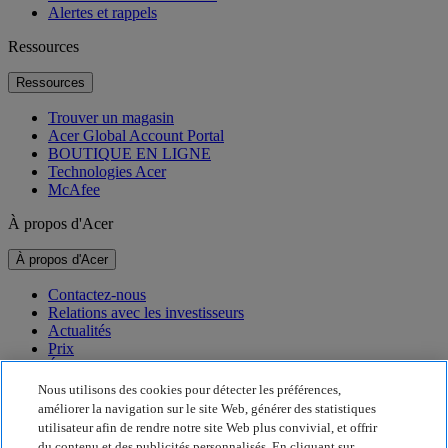
Alertes et rappels
Ressources
Ressources
Trouver un magasin
Acer Global Account Portal
BOUTIQUE EN LIGNE
Technologies Acer
McAfee
À propos d'Acer
À propos d'Acer
Contactez-nous
Relations avec les investisseurs
Actualités
Prix
Événements
Nous utilisons des cookies pour détecter les préférences,
Développement durable
améliorer la navigation sur le site Web, générer des statistiques
utilisateur afin de rendre notre site Web plus convivial, et offrir
Développement durable
du contenu et des publicités personnalisés. En cliquant sur