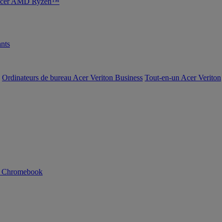
s Acer AMD Ryzen™
nts
Ordinateurs de bureau Acer Veriton Business
Tout-en-un Acer Veriton
n Chromebook