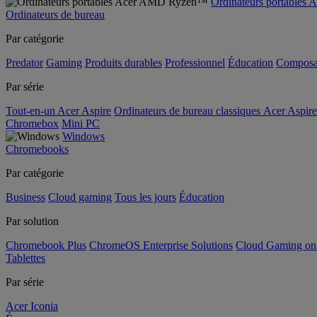
Ordinateurs portable
Ordinateurs de bureau
Par catégorie
Predator
Gaming
Produits durables
Professionnel
Éducation
Composa
Par série
Tout-en-un Acer Aspire
Ordinateurs de bureau classiques Acer Aspire
Chromebox
Mini PC
Windows
Chromebooks
Par catégorie
Business
Cloud gaming
Tous les jours
Éducation
Par solution
Chromebook Plus
ChromeOS Enterprise Solutions
Cloud Gaming o
Tablettes
Par série
Acer Iconia