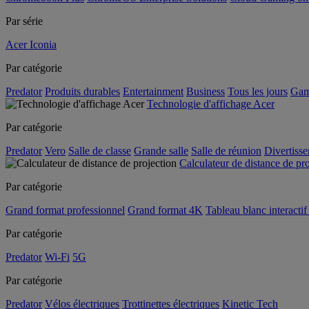
Par série
Acer Iconia
Par catégorie
Predator
Produits durables
Entertainment
Business
Tous les jours
Gam
Technologie d'affichage Acer
Par catégorie
Predator
Vero
Salle de classe
Grande salle
Salle de réunion
Divertiss
Calculateur de distance de pr
Par catégorie
Grand format professionnel
Grand format 4K
Tableau blanc interactif 
Par catégorie
Predator
Wi-Fi
5G
Par catégorie
Predator
Vélos électriques
Trottinettes électriques
Kinetic Tech