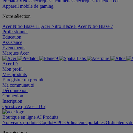
Predator
Vélos électriques
Trottinettes électriques
Kinetic Tech
Appareil mobile de gaming
Notre sélection
Acer Nitro Blaze 11
Acer Nitro Blaze 8
Acer Nitro Blaze 7
Professionnel
Éducation
Assistance
Événements
Marques Acer
Acer ID
Mon profil
Mes produits
Enregistrer un produit
Ma communauté
Déconnexion
Connexion
Inscription
Qu'est-ce qu'Acer ID ?
Boutique en ligne
AI
Produits
Nouveaux produits
Copilot+ PC
Ordinateurs portables
Ordinateurs d
Par catégorie