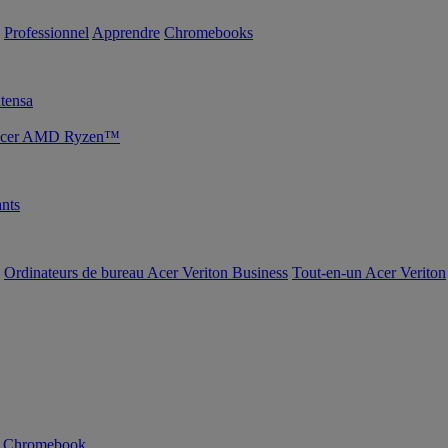
Professionnel
Apprendre
Chromebooks
tensa
s Acer AMD Ryzen™
nts
Ordinateurs de bureau Acer Veriton Business
Tout-en-un Acer Veriton
n Chromebook