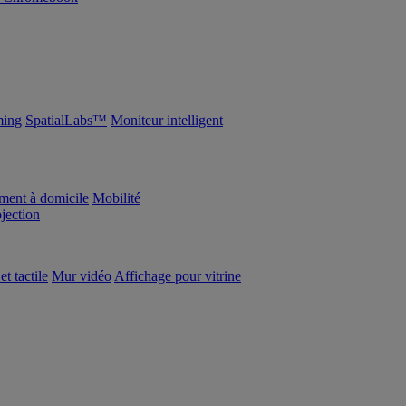
ing
SpatialLabs™
Moniteur intelligent
ement à domicile
Mobilité
ojection
et tactile
Mur vidéo
Affichage pour vitrine