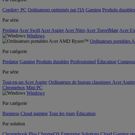
Copilot+ PC
Ordinateurs optimisés par l'IA
Gaming
Produits durables
Par série
Predator
Acer Swift
Acer Aspire
Acer Nitro
Acer TravelMate
Acer Ex
Windows
Ordinateurs portable
Par catégorie
Predator
Gaming
Produits durables
Professionnel
Éducation
Composa
Par série
Tout-en-un Acer Aspire
Ordinateurs de bureau classiques Acer Aspire
Chromebox
Mini PC
Windows
Par catégorie
Business
Cloud gaming
Tous les jours
Éducation
Par solution
Chromebook Plus
ChromeOS Enterprise Solutions
Cloud Gaming o