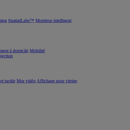
ing
SpatialLabs™
Moniteur intelligent
ement à domicile
Mobilité
ojection
et tactile
Mur vidéo
Affichage pour vitrine