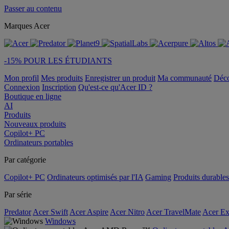
Passer au contenu
Marques Acer
-15% POUR LES ÉTUDIANTS
Mon profil
Mes produits
Enregistrer un produit
Ma communauté
Déc
Connexion
Inscription
Qu'est-ce qu'Acer ID ?
Boutique en ligne
AI
Produits
Nouveaux produits
Copilot+ PC
Ordinateurs portables
Par catégorie
Copilot+ PC
Ordinateurs optimisés par l'IA
Gaming
Produits durables
Par série
Predator
Acer Swift
Acer Aspire
Acer Nitro
Acer TravelMate
Acer Ex
Windows