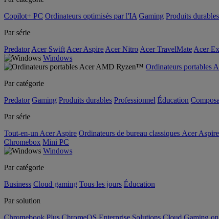
Copilot+ PC
Ordinateurs optimisés par l'IA
Gaming
Produits durables
Par série
Predator
Acer Swift
Acer Aspire
Acer Nitro
Acer TravelMate
Acer Ex
Windows
Ordinateurs portable
Par catégorie
Predator
Gaming
Produits durables
Professionnel
Éducation
Composa
Par série
Tout-en-un Acer Aspire
Ordinateurs de bureau classiques Acer Aspire
Chromebox
Mini PC
Windows
Par catégorie
Business
Cloud gaming
Tous les jours
Éducation
Par solution
Chromebook Plus
ChromeOS Enterprise Solutions
Cloud Gaming o