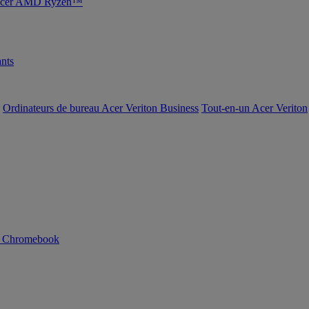
s Acer AMD Ryzen™
nts
Ordinateurs de bureau Acer Veriton Business
Tout-en-un Acer Veriton
n Chromebook