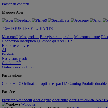
Passer au contenu
Marques Acer
-15% POUR LES ÉTUDIANTS
Mon profil
Mes produits
Enregistrer un produit
Ma communauté
Déc
Connexion
Inscription
Qu'est-ce qu'Acer ID ?
Boutique en ligne
AI
Produits
Nouveaux produits
Copilot+ PC
Ordinateurs portables
Par catégorie
Copilot+ PC
Ordinateurs optimisés par l'IA
Gaming
Produits durables
Par série
Predator
Acer Swift
Acer Aspire
Acer Nitro
Acer TravelMate
Acer Ex
Windows