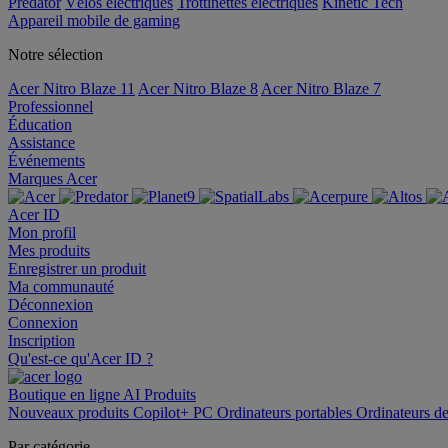
Predator
Vélos électriques
Trottinettes électriques
Kinetic Tech
Appareil mobile de gaming
Notre sélection
Acer Nitro Blaze 11
Acer Nitro Blaze 8
Acer Nitro Blaze 7
Professionnel
Éducation
Assistance
Événements
Marques Acer
Acer ID
Mon profil
Mes produits
Enregistrer un produit
Ma communauté
Déconnexion
Connexion
Inscription
Qu'est-ce qu'Acer ID ?
Boutique en ligne
AI
Produits
Nouveaux produits
Copilot+ PC
Ordinateurs portables
Ordinateurs d
Par catégorie