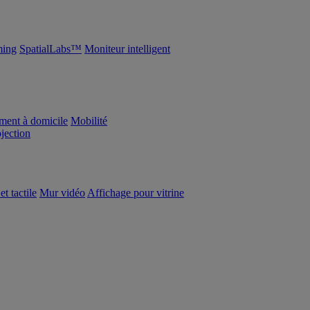
ing
SpatialLabs™
Moniteur intelligent
ement à domicile
Mobilité
ojection
et tactile
Mur vidéo
Affichage pour vitrine