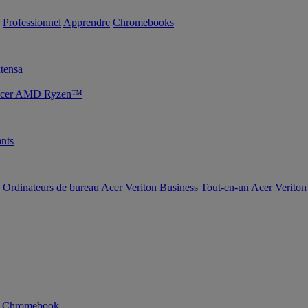
Professionnel
Apprendre
Chromebooks
tensa
s Acer AMD Ryzen™
nts
Ordinateurs de bureau Acer Veriton Business
Tout-en-un Acer Veriton
n Chromebook