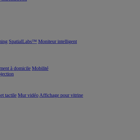
ing
SpatialLabs™
Moniteur intelligent
ement à domicile
Mobilité
ojection
et tactile
Mur vidéo
Affichage pour vitrine