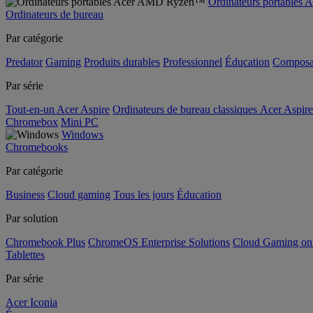
Ordinateurs portable
Ordinateurs de bureau
Par catégorie
Predator
Gaming
Produits durables
Professionnel
Éducation
Composa
Par série
Tout-en-un Acer Aspire
Ordinateurs de bureau classiques Acer Aspire
Chromebox
Mini PC
Windows
Chromebooks
Par catégorie
Business
Cloud gaming
Tous les jours
Éducation
Par solution
Chromebook Plus
ChromeOS Enterprise Solutions
Cloud Gaming o
Tablettes
Par série
Acer Iconia