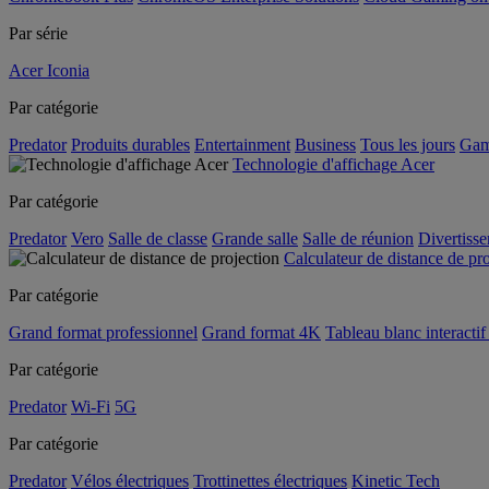
Par série
Acer Iconia
Par catégorie
Predator
Produits durables
Entertainment
Business
Tous les jours
Gam
Technologie d'affichage Acer
Par catégorie
Predator
Vero
Salle de classe
Grande salle
Salle de réunion
Divertiss
Calculateur de distance de pr
Par catégorie
Grand format professionnel
Grand format 4K
Tableau blanc interactif 
Par catégorie
Predator
Wi-Fi
5G
Par catégorie
Predator
Vélos électriques
Trottinettes électriques
Kinetic Tech