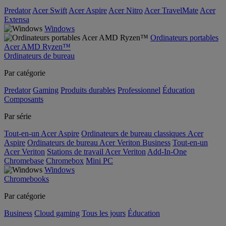
Predator
Acer Swift
Acer Aspire
Acer Nitro
Acer TravelMate
Acer
Extensa
Windows
Ordinateurs portables
Acer AMD Ryzen™
Ordinateurs de bureau
Par catégorie
Predator
Gaming
Produits durables
Professionnel
Éducation
Composants
Par série
Tout-en-un Acer Aspire
Ordinateurs de bureau classiques Acer
Aspire
Ordinateurs de bureau Acer Veriton Business
Tout-en-un
Acer Veriton
Stations de travail Acer Veriton
Add-In-One
Chromebase
Chromebox
Mini PC
Windows
Chromebooks
Par catégorie
Business
Cloud gaming
Tous les jours
Éducation