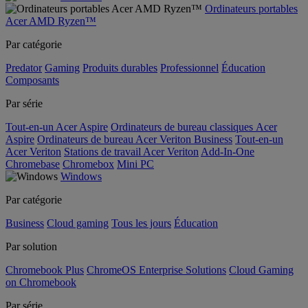
Ordinateurs portables
Acer AMD Ryzen™
Par catégorie
Predator
Gaming
Produits durables
Professionnel
Éducation
Composants
Par série
Tout-en-un Acer Aspire
Ordinateurs de bureau classiques Acer
Aspire
Ordinateurs de bureau Acer Veriton Business
Tout-en-un
Acer Veriton
Stations de travail Acer Veriton
Add-In-One
Chromebase
Chromebox
Mini PC
Windows
Par catégorie
Business
Cloud gaming
Tous les jours
Éducation
Par solution
Chromebook Plus
ChromeOS Enterprise Solutions
Cloud Gaming
on Chromebook
Par série