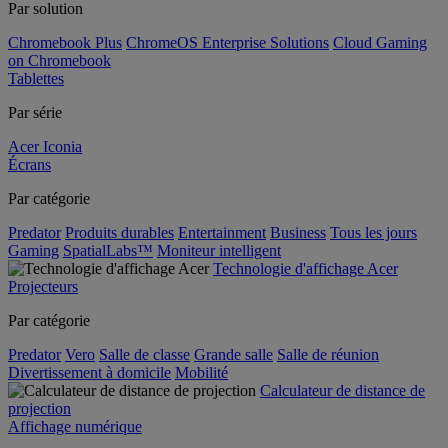
Par solution
Chromebook Plus
ChromeOS Enterprise Solutions
Cloud Gaming
on Chromebook
Tablettes
Par série
Acer Iconia
Écrans
Par catégorie
Predator
Produits durables
Entertainment
Business
Tous les jours
Gaming
SpatialLabs™
Moniteur intelligent
Technologie d'affichage Acer
Projecteurs
Par catégorie
Predator
Vero
Salle de classe
Grande salle
Salle de réunion
Divertissement à domicile
Mobilité
Calculateur de distance de
projection
Affichage numérique