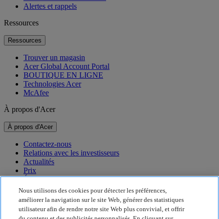
Alertes et rappels
Ressources
Ressources
Trouver un magasin
Acer Global Account Portal
BOUTIQUE EN LIGNE
Technologies Acer
McAfee
À propos d'Acer
À propos d'Acer
Contactez-nous
Relations avec les investisseurs
Actualités
Prix
Événements
Nous utilisons des cookies pour détecter les préférences,
Développement durable
améliorer la navigation sur le site Web, générer des statistiques
utilisateur afin de rendre notre site Web plus convivial, et offrir
Développement durable
du contenu et des publicités personnalisés. En cliquant sur