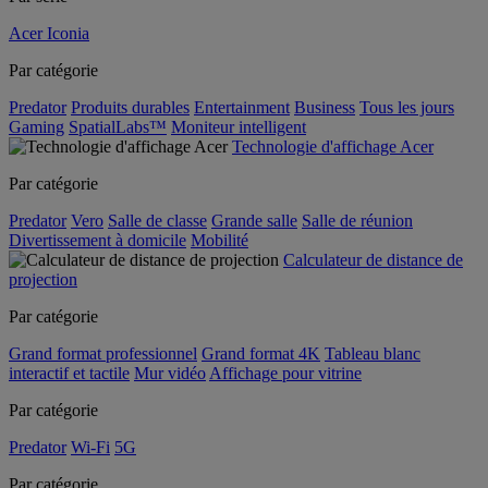
Acer Iconia
Par catégorie
Predator
Produits durables
Entertainment
Business
Tous les jours
Gaming
SpatialLabs™
Moniteur intelligent
Technologie d'affichage Acer
Par catégorie
Predator
Vero
Salle de classe
Grande salle
Salle de réunion
Divertissement à domicile
Mobilité
Calculateur de distance de
projection
Par catégorie
Grand format professionnel
Grand format 4K
Tableau blanc
interactif et tactile
Mur vidéo
Affichage pour vitrine
Par catégorie
Predator
Wi-Fi
5G
Par catégorie