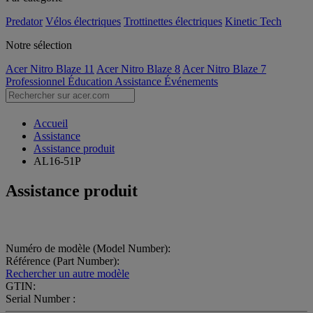
Predator
Vélos électriques
Trottinettes électriques
Kinetic Tech
Notre sélection
Acer Nitro Blaze 11
Acer Nitro Blaze 8
Acer Nitro Blaze 7
Professionnel
Éducation
Assistance
Événements
Accueil
Assistance
Assistance produit
AL16-51P
Assistance produit
Numéro de modèle (Model Number):
Référence (Part Number):
Rechercher un autre modèle
GTIN:
Serial Number :