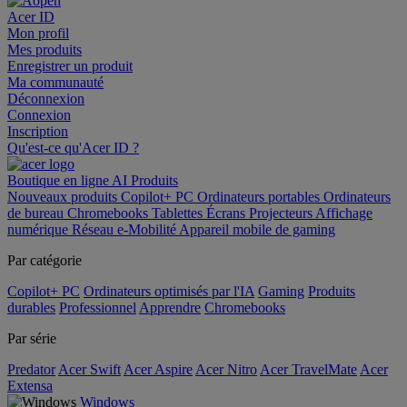
Acer ID
Mon profil
Mes produits
Enregistrer un produit
Ma communauté
Déconnexion
Connexion
Inscription
Qu'est-ce qu'Acer ID ?
Boutique en ligne
AI
Produits
Nouveaux produits
Copilot+ PC
Ordinateurs portables
Ordinateurs
de bureau
Chromebooks
Tablettes
Écrans
Projecteurs
Affichage
numérique
Réseau
e-Mobilité
Appareil mobile de gaming
Par catégorie
Copilot+ PC
Ordinateurs optimisés par l'IA
Gaming
Produits
durables
Professionnel
Apprendre
Chromebooks
Par série
Predator
Acer Swift
Acer Aspire
Acer Nitro
Acer TravelMate
Acer
Extensa
Windows