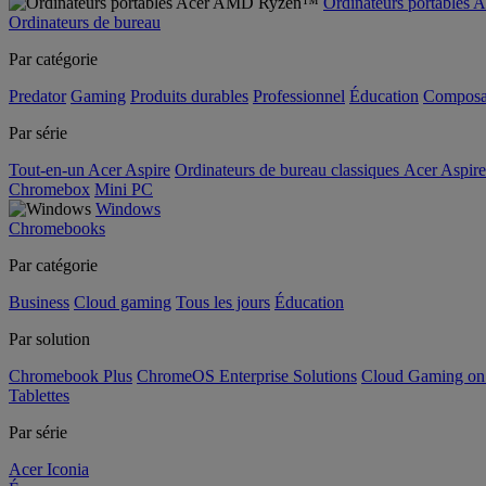
Ordinateurs portable
Ordinateurs de bureau
Par catégorie
Predator
Gaming
Produits durables
Professionnel
Éducation
Composa
Par série
Tout-en-un Acer Aspire
Ordinateurs de bureau classiques Acer Aspire
Chromebox
Mini PC
Windows
Chromebooks
Par catégorie
Business
Cloud gaming
Tous les jours
Éducation
Par solution
Chromebook Plus
ChromeOS Enterprise Solutions
Cloud Gaming o
Tablettes
Par série
Acer Iconia