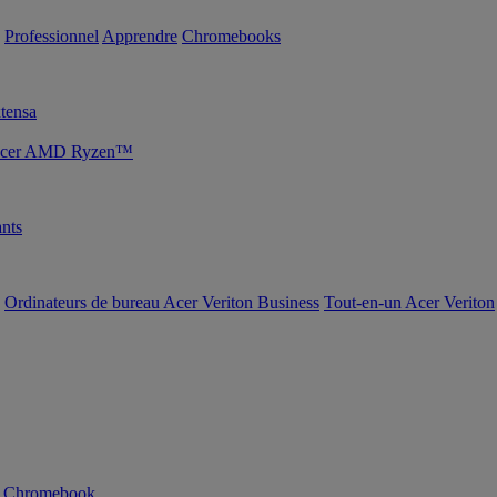
Professionnel
Apprendre
Chromebooks
tensa
s Acer AMD Ryzen™
nts
Ordinateurs de bureau Acer Veriton Business
Tout-en-un Acer Veriton
n Chromebook