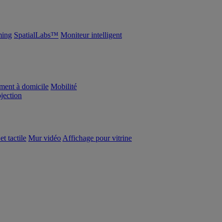
ing
SpatialLabs™
Moniteur intelligent
ement à domicile
Mobilité
ojection
et tactile
Mur vidéo
Affichage pour vitrine