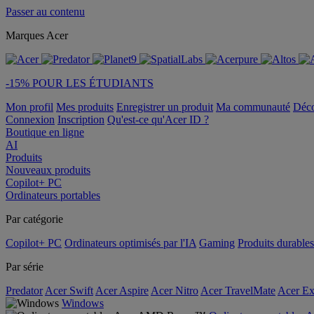
Passer au contenu
Marques Acer
-15% POUR LES ÉTUDIANTS
Mon profil
Mes produits
Enregistrer un produit
Ma communauté
Déc
Connexion
Inscription
Qu'est-ce qu'Acer ID ?
Boutique en ligne
AI
Produits
Nouveaux produits
Copilot+ PC
Ordinateurs portables
Par catégorie
Copilot+ PC
Ordinateurs optimisés par l'IA
Gaming
Produits durables
Par série
Predator
Acer Swift
Acer Aspire
Acer Nitro
Acer TravelMate
Acer Ex
Windows