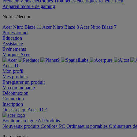
Predator
Vélos électriques
Trottinettes électriques
Kinetic Tech
Appareil mobile de gaming
Notre sélection
Acer Nitro Blaze 11
Acer Nitro Blaze 8
Acer Nitro Blaze 7
Professionnel
Éducation
Assistance
Événements
Marques Acer
Acer ID
Mon profil
Mes produits
Enregistrer un produit
Ma communauté
Déconnexion
Connexion
Inscription
Qu'est-ce qu'Acer ID ?
Boutique en ligne
AI
Produits
Nouveaux produits
Copilot+ PC
Ordinateurs portables
Ordinateurs d
Par catégorie