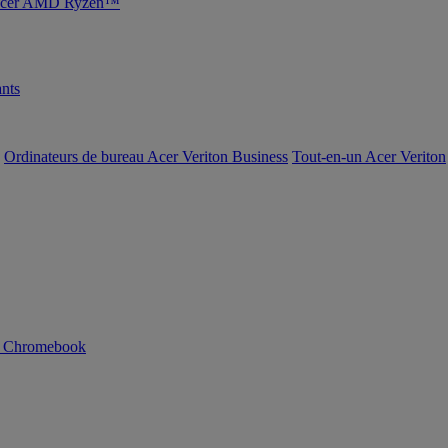
s Acer AMD Ryzen™
nts
Ordinateurs de bureau Acer Veriton Business
Tout-en-un Acer Veriton
n Chromebook