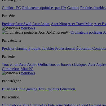
Copilot+ PC
Ordinateurs optimisés par l'IA
Gaming
Produits durables
Par série
Predator
Acer Swift
Acer Aspire
Acer Nitro
Acer TravelMate
Acer Ex
Windows
Ordinateurs portable
Par catégorie
Predator
Gaming
Produits durables
Professionnel
Éducation
Composa
Par série
Tout-en-un Acer Aspire
Ordinateurs de bureau classiques Acer Aspire
Chromebox
Mini PC
Windows
Par catégorie
Business
Cloud gaming
Tous les jours
Éducation
Par solution
Chromebook Plus
ChromeOS Enterprise Solutions
Cloud Gaming o