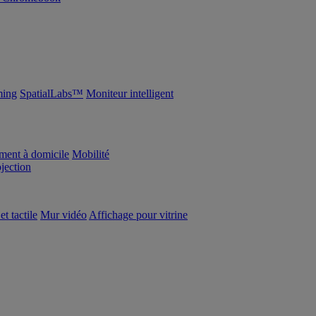
ing
SpatialLabs™
Moniteur intelligent
ement à domicile
Mobilité
ojection
et tactile
Mur vidéo
Affichage pour vitrine