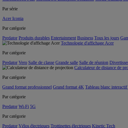
Par série
Acer Iconia
Par catégorie
Predator
Produits durables
Entertainment
Business
Tous les jours
Gam
Technologie d'affichage Acer
Par catégorie
Predator
Vero
Salle de classe
Grande salle
Salle de réunion
Divertiss
Calculateur de distance de pr
Par catégorie
Grand format professionnel
Grand format 4K
Tableau blanc interactif 
Par catégorie
Predator
Wi-Fi
5G
Par catégorie
Predator
Vélos électriques
Trottinettes électriques
Kinetic Tech