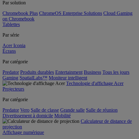
Par solution
Chromebook Plus
ChromeOS Enterprise Solutions
Cloud Gaming
on Chromebook
Tablettes
Par série
Acer Iconia
Écrans
Par catégorie
Predator
Produits durables
Entertainment
Business
Tous les jours
Gaming
SpatialLabs™
Moniteur intelligent
Technologie d'affichage Acer
Projecteurs
Par catégorie
Predator
Vero
Salle de classe
Grande salle
Salle de réunion
Divertissement à domicile
Mobilité
Calculateur de distance de
projection
Affichage numérique