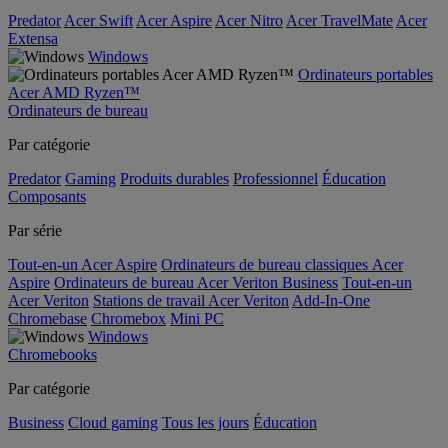
Predator
Acer Swift
Acer Aspire
Acer Nitro
Acer TravelMate
Acer
Extensa
Windows
Ordinateurs portables
Acer AMD Ryzen™
Ordinateurs de bureau
Par catégorie
Predator
Gaming
Produits durables
Professionnel
Éducation
Composants
Par série
Tout-en-un Acer Aspire
Ordinateurs de bureau classiques Acer
Aspire
Ordinateurs de bureau Acer Veriton Business
Tout-en-un
Acer Veriton
Stations de travail Acer Veriton
Add-In-One
Chromebase
Chromebox
Mini PC
Windows
Chromebooks
Par catégorie
Business
Cloud gaming
Tous les jours
Éducation