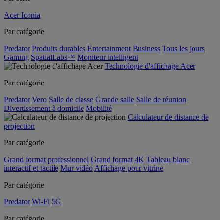
Acer Iconia
Par catégorie
Predator
Produits durables
Entertainment
Business
Tous les jours
Gaming
SpatialLabs™
Moniteur intelligent
Technologie d'affichage Acer
Par catégorie
Predator
Vero
Salle de classe
Grande salle
Salle de réunion
Divertissement à domicile
Mobilité
Calculateur de distance de
projection
Par catégorie
Grand format professionnel
Grand format 4K
Tableau blanc
interactif et tactile
Mur vidéo
Affichage pour vitrine
Par catégorie
Predator
Wi-Fi
5G
Par catégorie