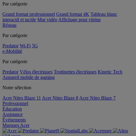
Par catégorie
Grand format professionnel
Grand format 4K
Tableau blanc
interactif et tactile
Mur vidéo
Affichage pour vitrine
Réseau
Par catégorie
Predator
Wi-Fi
5G
e-Mobilité
Par catégorie
Predator
Vélos électriques
Trottinettes électriques
Kinetic Tech
Appareil mobile de gaming
Notre sélection
Acer Nitro Blaze 11
Acer Nitro Blaze 8
Acer Nitro Blaze 7
Professionnel
Éducation
Assistance
Événements
Marques Acer