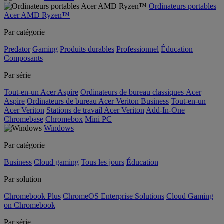
Ordinateurs portables
Acer AMD Ryzen™
Par catégorie
Predator
Gaming
Produits durables
Professionnel
Éducation
Composants
Par série
Tout-en-un Acer Aspire
Ordinateurs de bureau classiques Acer
Aspire
Ordinateurs de bureau Acer Veriton Business
Tout-en-un
Acer Veriton
Stations de travail Acer Veriton
Add-In-One
Chromebase
Chromebox
Mini PC
Windows
Par catégorie
Business
Cloud gaming
Tous les jours
Éducation
Par solution
Chromebook Plus
ChromeOS Enterprise Solutions
Cloud Gaming
on Chromebook
Par série