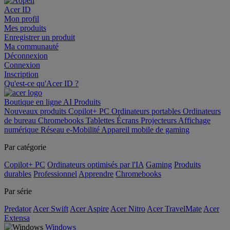
Acer ID
Mon profil
Mes produits
Enregistrer un produit
Ma communauté
Déconnexion
Connexion
Inscription
Qu'est-ce qu'Acer ID ?
Boutique en ligne
AI
Produits
Nouveaux produits
Copilot+ PC
Ordinateurs portables
Ordinateurs
de bureau
Chromebooks
Tablettes
Écrans
Projecteurs
Affichage
numérique
Réseau
e-Mobilité
Appareil mobile de gaming
Par catégorie
Copilot+ PC
Ordinateurs optimisés par l'IA
Gaming
Produits
durables
Professionnel
Apprendre
Chromebooks
Par série
Predator
Acer Swift
Acer Aspire
Acer Nitro
Acer TravelMate
Acer
Extensa
Windows