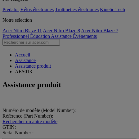
Predator
Vélos électriques
Trottinettes électriques
Kinetic Tech
Notre sélection
Acer Nitro Blaze 11
Acer Nitro Blaze 8
Acer Nitro Blaze 7
Professionnel
Éducation
Assistance
Événements
Accueil
Assistance
Assistance produit
AES013
Assistance produit
Numéro de modèle (Model Number):
Référence (Part Number):
Rechercher un autre modèle
GTIN:
Serial Number :