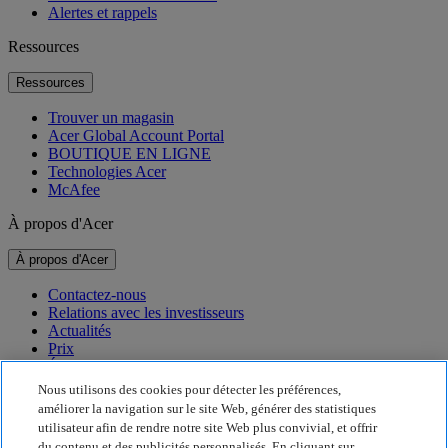
Alertes et rappels
Ressources
Ressources
Trouver un magasin
Acer Global Account Portal
BOUTIQUE EN LIGNE
Technologies Acer
McAfee
À propos d'Acer
À propos d'Acer
Contactez-nous
Relations avec les investisseurs
Actualités
Prix
Événements
Nous utilisons des cookies pour détecter les préférences,
Développement durable
améliorer la navigation sur le site Web, générer des statistiques
utilisateur afin de rendre notre site Web plus convivial, et offrir
Développement durable
du contenu et des publicités personnalisés. En cliquant sur