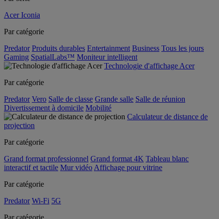
Acer Iconia
Par catégorie
Predator
Produits durables
Entertainment
Business
Tous les jours
Gaming
SpatialLabs™
Moniteur intelligent
Technologie d'affichage Acer
Par catégorie
Predator
Vero
Salle de classe
Grande salle
Salle de réunion
Divertissement à domicile
Mobilité
Calculateur de distance de
projection
Par catégorie
Grand format professionnel
Grand format 4K
Tableau blanc
interactif et tactile
Mur vidéo
Affichage pour vitrine
Par catégorie
Predator
Wi-Fi
5G
Par catégorie