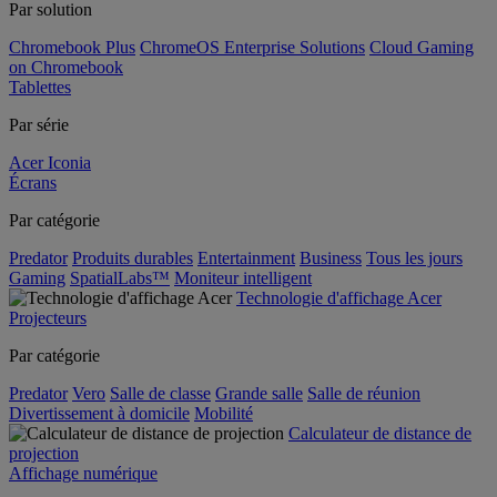
Par solution
Chromebook Plus
ChromeOS Enterprise Solutions
Cloud Gaming
on Chromebook
Tablettes
Par série
Acer Iconia
Écrans
Par catégorie
Predator
Produits durables
Entertainment
Business
Tous les jours
Gaming
SpatialLabs™
Moniteur intelligent
Technologie d'affichage Acer
Projecteurs
Par catégorie
Predator
Vero
Salle de classe
Grande salle
Salle de réunion
Divertissement à domicile
Mobilité
Calculateur de distance de
projection
Affichage numérique