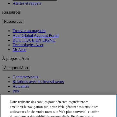
Alertes et rappels
Ressources
Ressources
Trouver un magasin
Acer Global Account Portal
BOUTIQUE EN LIGNE
Technologies Acer
McAfee
À propos d'Acer
À propos d'Acer
Contactez-nous
Relations avec les investisseurs
Actualités
Prix
Événements
Nous utilisons des cookies pour détecter les préférences,
Développement durable
améliorer la navigation sur le site Web, générer des statistiques
utilisateur afin de rendre notre site Web plus convivial, et offrir
Développement durable
du contenu et des publicités personnalisés. En cliquant sur