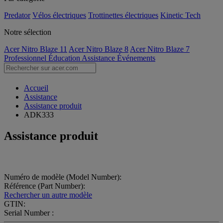
Predator
Vélos électriques
Trottinettes électriques
Kinetic Tech
Notre sélection
Acer Nitro Blaze 11
Acer Nitro Blaze 8
Acer Nitro Blaze 7
Professionnel
Éducation
Assistance
Événements
Accueil
Assistance
Assistance produit
ADK333
Assistance produit
Numéro de modèle (Model Number):
Référence (Part Number):
Rechercher un autre modèle
GTIN:
Serial Number :