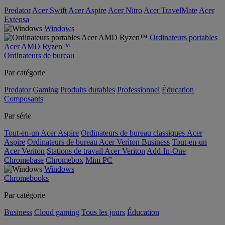
Predator
Acer Swift
Acer Aspire
Acer Nitro
Acer TravelMate
Acer
Extensa
Windows
Ordinateurs portables
Acer AMD Ryzen™
Ordinateurs de bureau
Par catégorie
Predator
Gaming
Produits durables
Professionnel
Éducation
Composants
Par série
Tout-en-un Acer Aspire
Ordinateurs de bureau classiques Acer
Aspire
Ordinateurs de bureau Acer Veriton Business
Tout-en-un
Acer Veriton
Stations de travail Acer Veriton
Add-In-One
Chromebase
Chromebox
Mini PC
Windows
Chromebooks
Par catégorie
Business
Cloud gaming
Tous les jours
Éducation