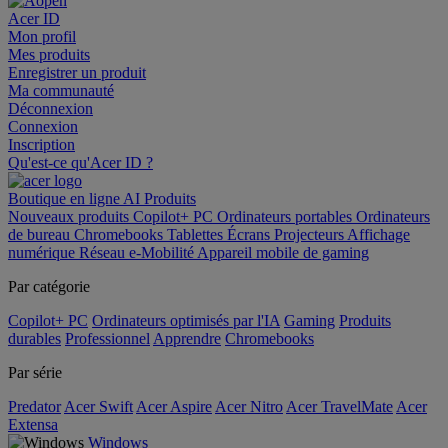
Acer ID
Mon profil
Mes produits
Enregistrer un produit
Ma communauté
Déconnexion
Connexion
Inscription
Qu'est-ce qu'Acer ID ?
Boutique en ligne
AI
Produits
Nouveaux produits
Copilot+ PC
Ordinateurs portables
Ordinateurs
de bureau
Chromebooks
Tablettes
Écrans
Projecteurs
Affichage
numérique
Réseau
e-Mobilité
Appareil mobile de gaming
Par catégorie
Copilot+ PC
Ordinateurs optimisés par l'IA
Gaming
Produits
durables
Professionnel
Apprendre
Chromebooks
Par série
Predator
Acer Swift
Acer Aspire
Acer Nitro
Acer TravelMate
Acer
Extensa
Windows