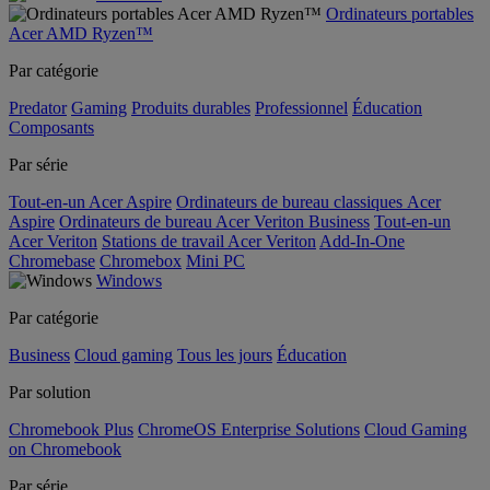
Ordinateurs portables
Acer AMD Ryzen™
Par catégorie
Predator
Gaming
Produits durables
Professionnel
Éducation
Composants
Par série
Tout-en-un Acer Aspire
Ordinateurs de bureau classiques Acer
Aspire
Ordinateurs de bureau Acer Veriton Business
Tout-en-un
Acer Veriton
Stations de travail Acer Veriton
Add-In-One
Chromebase
Chromebox
Mini PC
Windows
Par catégorie
Business
Cloud gaming
Tous les jours
Éducation
Par solution
Chromebook Plus
ChromeOS Enterprise Solutions
Cloud Gaming
on Chromebook
Par série