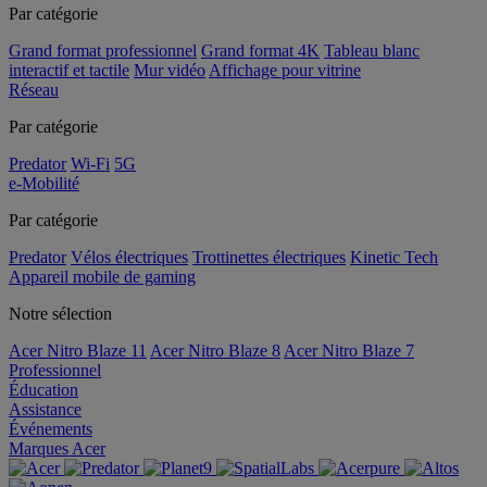
Par catégorie
Grand format professionnel
Grand format 4K
Tableau blanc
interactif et tactile
Mur vidéo
Affichage pour vitrine
Réseau
Par catégorie
Predator
Wi-Fi
5G
e-Mobilité
Par catégorie
Predator
Vélos électriques
Trottinettes électriques
Kinetic Tech
Appareil mobile de gaming
Notre sélection
Acer Nitro Blaze 11
Acer Nitro Blaze 8
Acer Nitro Blaze 7
Professionnel
Éducation
Assistance
Événements
Marques Acer