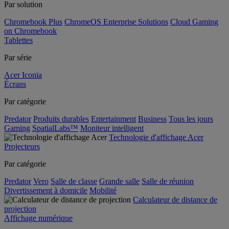
Par solution
Chromebook Plus
ChromeOS Enterprise Solutions
Cloud Gaming
on Chromebook
Tablettes
Par série
Acer Iconia
Écrans
Par catégorie
Predator
Produits durables
Entertainment
Business
Tous les jours
Gaming
SpatialLabs™
Moniteur intelligent
Technologie d'affichage Acer
Projecteurs
Par catégorie
Predator
Vero
Salle de classe
Grande salle
Salle de réunion
Divertissement à domicile
Mobilité
Calculateur de distance de
projection
Affichage numérique