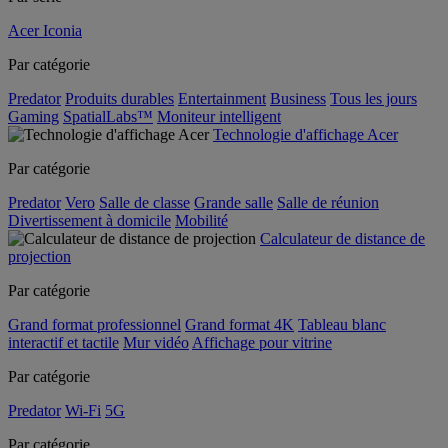
Acer Iconia
Par catégorie
Predator
Produits durables
Entertainment
Business
Tous les jours
Gaming
SpatialLabs™
Moniteur intelligent
Technologie d'affichage Acer
Par catégorie
Predator
Vero
Salle de classe
Grande salle
Salle de réunion
Divertissement à domicile
Mobilité
Calculateur de distance de
projection
Par catégorie
Grand format professionnel
Grand format 4K
Tableau blanc
interactif et tactile
Mur vidéo
Affichage pour vitrine
Par catégorie
Predator
Wi-Fi
5G
Par catégorie