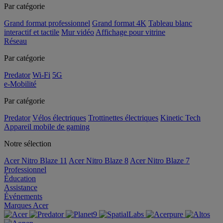
Par catégorie
Grand format professionnel
Grand format 4K
Tableau blanc
interactif et tactile
Mur vidéo
Affichage pour vitrine
Réseau
Par catégorie
Predator
Wi-Fi
5G
e-Mobilité
Par catégorie
Predator
Vélos électriques
Trottinettes électriques
Kinetic Tech
Appareil mobile de gaming
Notre sélection
Acer Nitro Blaze 11
Acer Nitro Blaze 8
Acer Nitro Blaze 7
Professionnel
Éducation
Assistance
Événements
Marques Acer