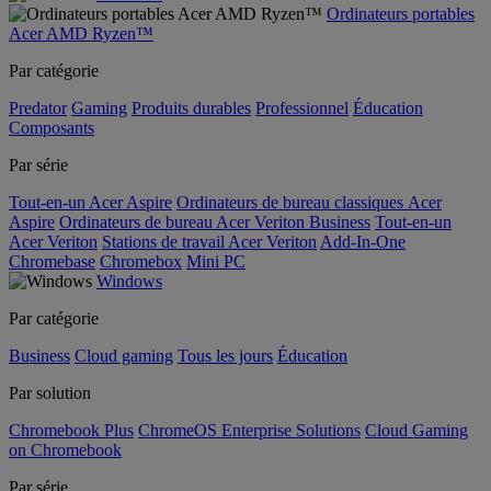
Ordinateurs portables
Acer AMD Ryzen™
Par catégorie
Predator
Gaming
Produits durables
Professionnel
Éducation
Composants
Par série
Tout-en-un Acer Aspire
Ordinateurs de bureau classiques Acer
Aspire
Ordinateurs de bureau Acer Veriton Business
Tout-en-un
Acer Veriton
Stations de travail Acer Veriton
Add-In-One
Chromebase
Chromebox
Mini PC
Windows
Par catégorie
Business
Cloud gaming
Tous les jours
Éducation
Par solution
Chromebook Plus
ChromeOS Enterprise Solutions
Cloud Gaming
on Chromebook
Par série