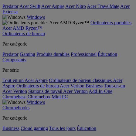
Predator
Acer Swift
Acer Aspire
Acer Nitro
Acer TravelMate
Acer
Extensa
Windows
Ordinateurs portables
Acer AMD Ryzen™
Ordinateurs de bureau
Par catégorie
Predator
Gaming
Produits durables
Professionnel
Éducation
Composants
Par série
Tout-en-un Acer Aspire
Ordinateurs de bureau classiques Acer
Aspire
Ordinateurs de bureau Acer Veriton Business
Tout-en-un
Acer Veriton
Stations de travail Acer Veriton
Add-In-One
Chromebase
Chromebox
Mini PC
Windows
Chromebooks
Par catégorie
Business
Cloud gaming
Tous les jours
Éducation