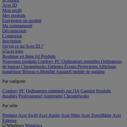
Acer ID
Mon profil
Mes produits
Enregistrer un produit
Ma communauté
Déconnexion
Connexion
Inscription
Qu'est-ce qu'Acer ID ?
Boutique en ligne
AI
Produits
Nouveaux produits
Copilot+ PC
Ordinateurs portables
Ordinateurs
de bureau
Chromebooks
Tablettes
Écrans
Projecteurs
Affichage
numérique
Réseau
e-Mobilité
Appareil mobile de gaming
Par catégorie
Copilot+ PC
Ordinateurs optimisés par l'IA
Gaming
Produits
durables
Professionnel
Apprendre
Chromebooks
Par série
Predator
Acer Swift
Acer Aspire
Acer Nitro
Acer TravelMate
Acer
Extensa
Windows