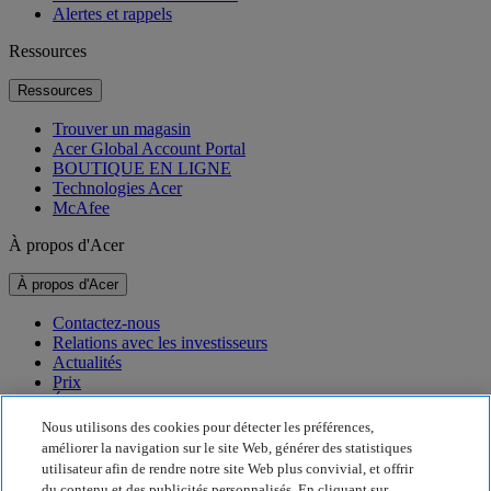
Alertes et rappels
Ressources
Ressources
Trouver un magasin
Acer Global Account Portal
BOUTIQUE EN LIGNE
Technologies Acer
McAfee
À propos d'Acer
À propos d'Acer
Contactez-nous
Relations avec les investisseurs
Actualités
Prix
Événements
Nous utilisons des cookies pour détecter les préférences,
Développement durable
améliorer la navigation sur le site Web, générer des statistiques
utilisateur afin de rendre notre site Web plus convivial, et offrir
Développement durable
du contenu et des publicités personnalisés. En cliquant sur