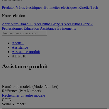
Predator
Vélos électriques
Trottinettes électriques
Kinetic Tech
Notre sélection
Acer Nitro Blaze 11
Acer Nitro Blaze 8
Acer Nitro Blaze 7
Professionnel
Éducation
Assistance
Événements
Accueil
Assistance
Assistance produit
ADK310
Assistance produit
Numéro de modèle (Model Number):
Référence (Part Number):
Rechercher un autre modèle
GTIN:
Serial Number :