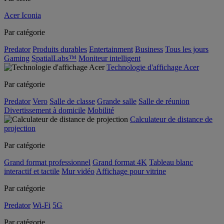
Acer Iconia
Par catégorie
Predator
Produits durables
Entertainment
Business
Tous les jours
Gaming
SpatialLabs™
Moniteur intelligent
Technologie d'affichage Acer
Par catégorie
Predator
Vero
Salle de classe
Grande salle
Salle de réunion
Divertissement à domicile
Mobilité
Calculateur de distance de
projection
Par catégorie
Grand format professionnel
Grand format 4K
Tableau blanc
interactif et tactile
Mur vidéo
Affichage pour vitrine
Par catégorie
Predator
Wi-Fi
5G
Par catégorie