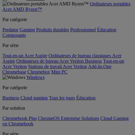
Ordinateurs portables
Acer AMD Ryzen™
Par catégorie
Predator
Gaming
Produits durables
Professionnel
Éducation
Composants
Par série
Tout-en-un Acer Aspire
Ordinateurs de bureau classiques Acer
Aspire
Ordinateurs de bureau Acer Veriton Business
Tout-en-un
Acer Veriton
Stations de travail Acer Veriton
Add-In-One
Chromebase
Chromebox
Mini PC
Windows
Par catégorie
Business
Cloud gaming
Tous les jours
Éducation
Par solution
Chromebook Plus
ChromeOS Enterprise Solutions
Cloud Gaming
on Chromebook
Par série