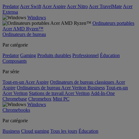
Predator
Acer Swift
Acer Aspire
Acer Nitro
Acer TravelMate
Acer
Extensa
Windows
Ordinateurs portables
Acer AMD Ryzen™
Ordinateurs de bureau
Par catégorie
Predator
Gaming
Produits durables
Professionnel
Éducation
Composants
Par série
Tout-en-un Acer Aspire
Ordinateurs de bureau classiques Acer
Aspire
Ordinateurs de bureau Acer Veriton Business
Tout-en-un
Acer Veriton
Stations de travail Acer Veriton
Add-In-One
Chromebase
Chromebox
Mini PC
Windows
Chromebooks
Par catégorie
Business
Cloud gaming
Tous les jours
Éducation