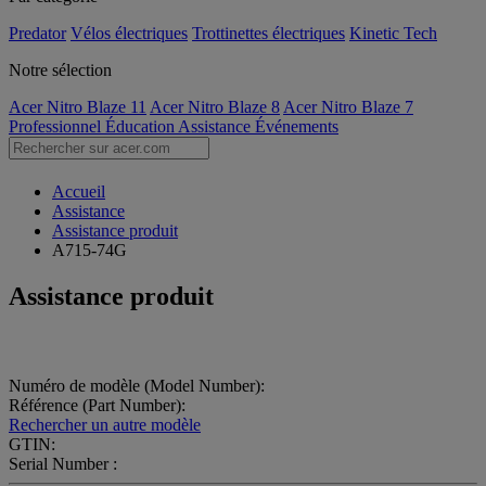
Predator
Vélos électriques
Trottinettes électriques
Kinetic Tech
Notre sélection
Acer Nitro Blaze 11
Acer Nitro Blaze 8
Acer Nitro Blaze 7
Professionnel
Éducation
Assistance
Événements
Accueil
Assistance
Assistance produit
A715-74G
Assistance produit
Numéro de modèle (Model Number):
Référence (Part Number):
Rechercher un autre modèle
GTIN:
Serial Number :