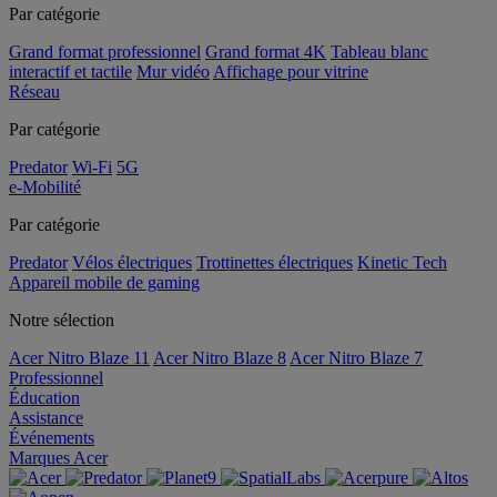
Par catégorie
Grand format professionnel
Grand format 4K
Tableau blanc
interactif et tactile
Mur vidéo
Affichage pour vitrine
Réseau
Par catégorie
Predator
Wi-Fi
5G
e-Mobilité
Par catégorie
Predator
Vélos électriques
Trottinettes électriques
Kinetic Tech
Appareil mobile de gaming
Notre sélection
Acer Nitro Blaze 11
Acer Nitro Blaze 8
Acer Nitro Blaze 7
Professionnel
Éducation
Assistance
Événements
Marques Acer