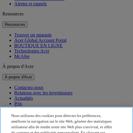
Alertes et rappels
Ressources
Ressources
Trouver un magasin
Acer Global Account Portal
BOUTIQUE EN LIGNE
Technologies Acer
McAfee
À propos d'Acer
À propos d'Acer
Contactez-nous
Relations avec les investisseurs
Actualités
Prix
Événements
Nous utilisons des cookies pour détecter les préférences,
Développement durable
améliorer la navigation sur le site Web, générer des statistiques
utilisateur afin de rendre notre site Web plus convivial, et offrir
Développement durable
du contenu et des publicités personnalisés. En cliquant sur