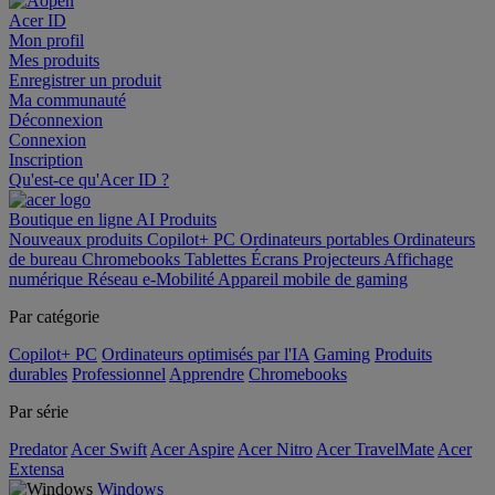
Acer ID
Mon profil
Mes produits
Enregistrer un produit
Ma communauté
Déconnexion
Connexion
Inscription
Qu'est-ce qu'Acer ID ?
Boutique en ligne
AI
Produits
Nouveaux produits
Copilot+ PC
Ordinateurs portables
Ordinateurs
de bureau
Chromebooks
Tablettes
Écrans
Projecteurs
Affichage
numérique
Réseau
e-Mobilité
Appareil mobile de gaming
Par catégorie
Copilot+ PC
Ordinateurs optimisés par l'IA
Gaming
Produits
durables
Professionnel
Apprendre
Chromebooks
Par série
Predator
Acer Swift
Acer Aspire
Acer Nitro
Acer TravelMate
Acer
Extensa
Windows