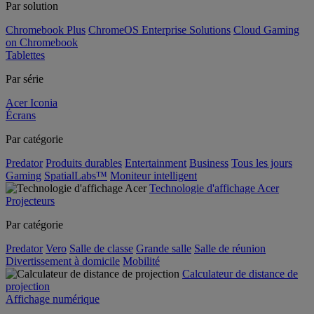
Par solution
Chromebook Plus
ChromeOS Enterprise Solutions
Cloud Gaming
on Chromebook
Tablettes
Par série
Acer Iconia
Écrans
Par catégorie
Predator
Produits durables
Entertainment
Business
Tous les jours
Gaming
SpatialLabs™
Moniteur intelligent
Technologie d'affichage Acer
Projecteurs
Par catégorie
Predator
Vero
Salle de classe
Grande salle
Salle de réunion
Divertissement à domicile
Mobilité
Calculateur de distance de
projection
Affichage numérique