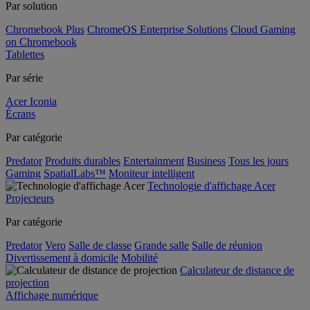
Par solution
Chromebook Plus
ChromeOS Enterprise Solutions
Cloud Gaming
on Chromebook
Tablettes
Par série
Acer Iconia
Écrans
Par catégorie
Predator
Produits durables
Entertainment
Business
Tous les jours
Gaming
SpatialLabs™
Moniteur intelligent
Technologie d'affichage Acer
Projecteurs
Par catégorie
Predator
Vero
Salle de classe
Grande salle
Salle de réunion
Divertissement à domicile
Mobilité
Calculateur de distance de
projection
Affichage numérique