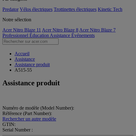
Predator
Vélos électriques
Trottinettes électriques
Kinetic Tech
Notre sélection
Acer Nitro Blaze 11
Acer Nitro Blaze 8
Acer Nitro Blaze 7
Professionnel
Éducation
Assistance
Événements
Accueil
Assistance
Assistance produit
A515-55
Assistance produit
Numéro de modèle (Model Number):
Référence (Part Number):
Rechercher un autre modèle
GTIN:
Serial Number :