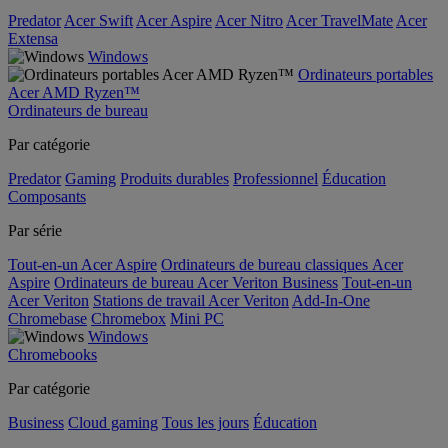
Predator
Acer Swift
Acer Aspire
Acer Nitro
Acer TravelMate
Acer
Extensa
Windows
Ordinateurs portables
Acer AMD Ryzen™
Ordinateurs de bureau
Par catégorie
Predator
Gaming
Produits durables
Professionnel
Éducation
Composants
Par série
Tout-en-un Acer Aspire
Ordinateurs de bureau classiques Acer
Aspire
Ordinateurs de bureau Acer Veriton Business
Tout-en-un
Acer Veriton
Stations de travail Acer Veriton
Add-In-One
Chromebase
Chromebox
Mini PC
Windows
Chromebooks
Par catégorie
Business
Cloud gaming
Tous les jours
Éducation