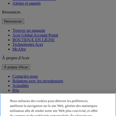
Alertes et rappels
Ressources
Ressources
Trouver un magasin
Acer Global Account Portal
BOUTIQUE EN LIGNE
Technologies Acer
McAfee
À propos d'Acer
À propos d'Acer
Contactez-nous
Relations avec les investisseurs
Actualités
Prix
Événements
Nous utilisons des cookies pour détecter les préférences,
Développement durable
améliorer la navigation sur le site Web, générer des statistiques
utilisateur afin de rendre notre site Web plus convivial, et offrir
Développement durable
du contenu et des publicités personnalisés. En cliquant sur