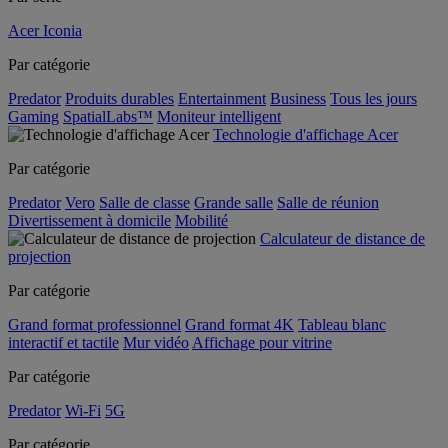
Acer Iconia
Par catégorie
Predator
Produits durables
Entertainment
Business
Tous les jours
Gaming
SpatialLabs™
Moniteur intelligent
Technologie d'affichage Acer
Par catégorie
Predator
Vero
Salle de classe
Grande salle
Salle de réunion
Divertissement à domicile
Mobilité
Calculateur de distance de
projection
Par catégorie
Grand format professionnel
Grand format 4K
Tableau blanc
interactif et tactile
Mur vidéo
Affichage pour vitrine
Par catégorie
Predator
Wi-Fi
5G
Par catégorie