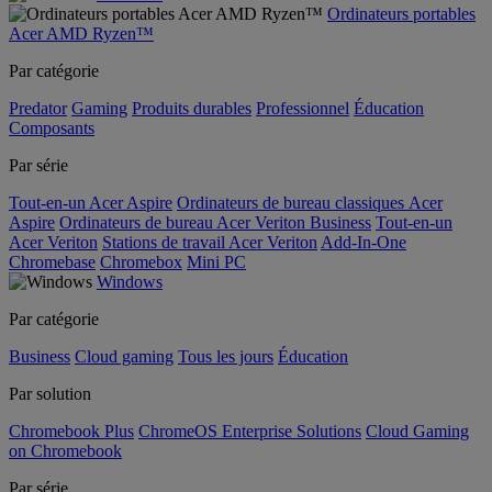
Ordinateurs portables
Acer AMD Ryzen™
Par catégorie
Predator
Gaming
Produits durables
Professionnel
Éducation
Composants
Par série
Tout-en-un Acer Aspire
Ordinateurs de bureau classiques Acer
Aspire
Ordinateurs de bureau Acer Veriton Business
Tout-en-un
Acer Veriton
Stations de travail Acer Veriton
Add-In-One
Chromebase
Chromebox
Mini PC
Windows
Par catégorie
Business
Cloud gaming
Tous les jours
Éducation
Par solution
Chromebook Plus
ChromeOS Enterprise Solutions
Cloud Gaming
on Chromebook
Par série