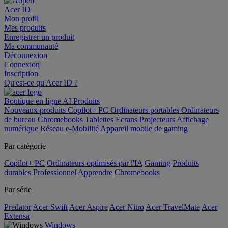
Acer ID
Mon profil
Mes produits
Enregistrer un produit
Ma communauté
Déconnexion
Connexion
Inscription
Qu'est-ce qu'Acer ID ?
Boutique en ligne
AI
Produits
Nouveaux produits
Copilot+ PC
Ordinateurs portables
Ordinateurs
de bureau
Chromebooks
Tablettes
Écrans
Projecteurs
Affichage
numérique
Réseau
e-Mobilité
Appareil mobile de gaming
Par catégorie
Copilot+ PC
Ordinateurs optimisés par l'IA
Gaming
Produits
durables
Professionnel
Apprendre
Chromebooks
Par série
Predator
Acer Swift
Acer Aspire
Acer Nitro
Acer TravelMate
Acer
Extensa
Windows