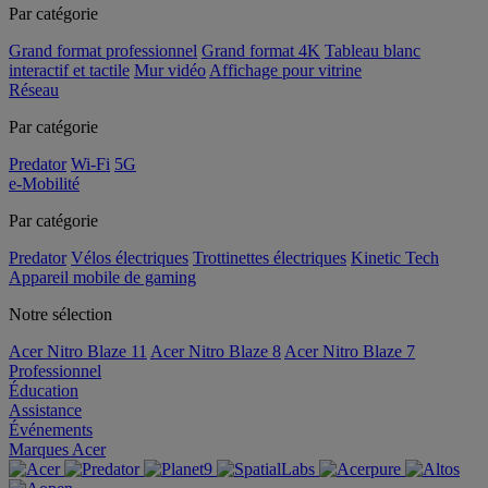
Par catégorie
Grand format professionnel
Grand format 4K
Tableau blanc
interactif et tactile
Mur vidéo
Affichage pour vitrine
Réseau
Par catégorie
Predator
Wi-Fi
5G
e-Mobilité
Par catégorie
Predator
Vélos électriques
Trottinettes électriques
Kinetic Tech
Appareil mobile de gaming
Notre sélection
Acer Nitro Blaze 11
Acer Nitro Blaze 8
Acer Nitro Blaze 7
Professionnel
Éducation
Assistance
Événements
Marques Acer