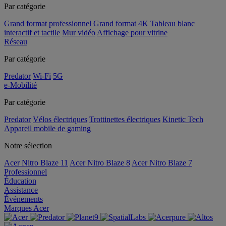
Par catégorie
Grand format professionnel
Grand format 4K
Tableau blanc
interactif et tactile
Mur vidéo
Affichage pour vitrine
Réseau
Par catégorie
Predator
Wi-Fi
5G
e-Mobilité
Par catégorie
Predator
Vélos électriques
Trottinettes électriques
Kinetic Tech
Appareil mobile de gaming
Notre sélection
Acer Nitro Blaze 11
Acer Nitro Blaze 8
Acer Nitro Blaze 7
Professionnel
Éducation
Assistance
Événements
Marques Acer