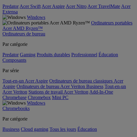
Predator
Acer Swift
Acer Aspire
Acer Nitro
Acer TravelMate
Acer
Extensa
Windows
Ordinateurs portables
Acer AMD Ryzen™
Ordinateurs de bureau
Par catégorie
Predator
Gaming
Produits durables
Professionnel
Éducation
Composants
Par série
Tout-en-un Acer Aspire
Ordinateurs de bureau classiques Acer
Aspire
Ordinateurs de bureau Acer Veriton Business
Tout-en-un
Acer Veriton
Stations de travail Acer Veriton
Add-In-One
Chromebase
Chromebox
Mini PC
Windows
Chromebooks
Par catégorie
Business
Cloud gaming
Tous les jours
Éducation