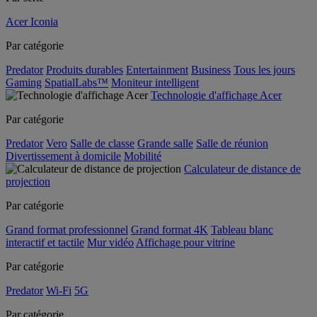
Acer Iconia
Par catégorie
Predator
Produits durables
Entertainment
Business
Tous les jours
Gaming
SpatialLabs™
Moniteur intelligent
Technologie d'affichage Acer
Par catégorie
Predator
Vero
Salle de classe
Grande salle
Salle de réunion
Divertissement à domicile
Mobilité
Calculateur de distance de
projection
Par catégorie
Grand format professionnel
Grand format 4K
Tableau blanc
interactif et tactile
Mur vidéo
Affichage pour vitrine
Par catégorie
Predator
Wi-Fi
5G
Par catégorie