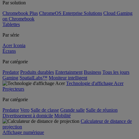
Par solution
Chromebook Plus
ChromeOS Enterprise Solutions
Cloud Gaming
on Chromebook
Tablettes
Par série
Acer Iconia
Écrans
Par catégorie
Predator
Produits durables
Entertainment
Business
Tous les jours
Gaming
SpatialLabs™
Moniteur intelligent
Technologie d'affichage Acer
Projecteurs
Par catégorie
Predator
Vero
Salle de classe
Grande salle
Salle de réunion
Divertissement à domicile
Mobilité
Calculateur de distance de
projection
Affichage numérique