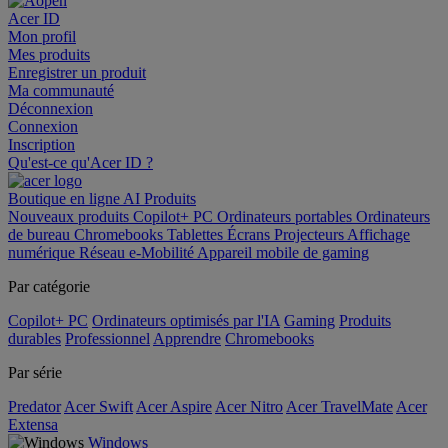
Acer ID
Mon profil
Mes produits
Enregistrer un produit
Ma communauté
Déconnexion
Connexion
Inscription
Qu'est-ce qu'Acer ID ?
Boutique en ligne
AI
Produits
Nouveaux produits
Copilot+ PC
Ordinateurs portables
Ordinateurs
de bureau
Chromebooks
Tablettes
Écrans
Projecteurs
Affichage
numérique
Réseau
e-Mobilité
Appareil mobile de gaming
Par catégorie
Copilot+ PC
Ordinateurs optimisés par l'IA
Gaming
Produits
durables
Professionnel
Apprendre
Chromebooks
Par série
Predator
Acer Swift
Acer Aspire
Acer Nitro
Acer TravelMate
Acer
Extensa
Windows