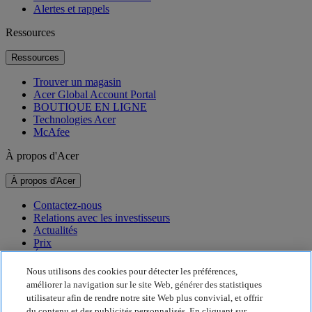
Alertes et rappels
Ressources
Ressources
Trouver un magasin
Acer Global Account Portal
BOUTIQUE EN LIGNE
Technologies Acer
McAfee
À propos d'Acer
À propos d'Acer
Contactez-nous
Relations avec les investisseurs
Actualités
Prix
Événements
Nous utilisons des cookies pour détecter les préférences,
Développement durable
améliorer la navigation sur le site Web, générer des statistiques
utilisateur afin de rendre notre site Web plus convivial, et offrir
Développement durable
du contenu et des publicités personnalisés. En cliquant sur