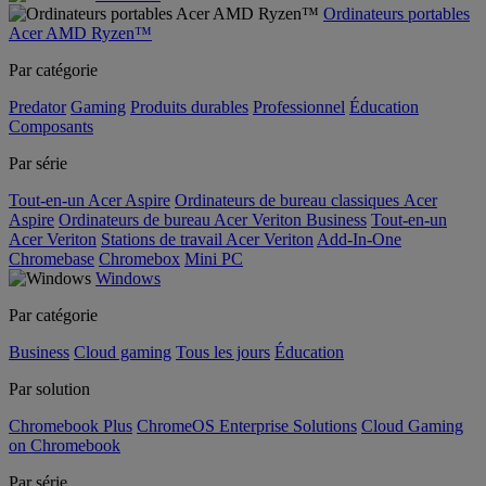
Ordinateurs portables
Acer AMD Ryzen™
Par catégorie
Predator
Gaming
Produits durables
Professionnel
Éducation
Composants
Par série
Tout-en-un Acer Aspire
Ordinateurs de bureau classiques Acer
Aspire
Ordinateurs de bureau Acer Veriton Business
Tout-en-un
Acer Veriton
Stations de travail Acer Veriton
Add-In-One
Chromebase
Chromebox
Mini PC
Windows
Par catégorie
Business
Cloud gaming
Tous les jours
Éducation
Par solution
Chromebook Plus
ChromeOS Enterprise Solutions
Cloud Gaming
on Chromebook
Par série