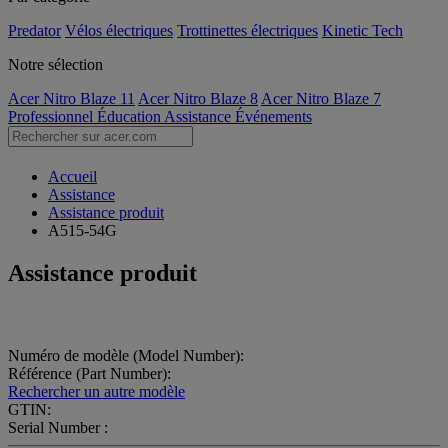
Predator
Vélos électriques
Trottinettes électriques
Kinetic Tech
Notre sélection
Acer Nitro Blaze 11
Acer Nitro Blaze 8
Acer Nitro Blaze 7
Professionnel
Éducation
Assistance
Événements
Accueil
Assistance
Assistance produit
A515-54G
Assistance produit
Numéro de modèle (Model Number):
Référence (Part Number):
Rechercher un autre modèle
GTIN:
Serial Number :