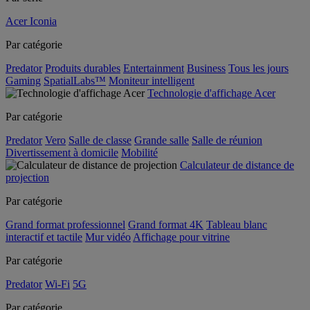
Acer Iconia
Par catégorie
Predator
Produits durables
Entertainment
Business
Tous les jours
Gaming
SpatialLabs™
Moniteur intelligent
Technologie d'affichage Acer
Par catégorie
Predator
Vero
Salle de classe
Grande salle
Salle de réunion
Divertissement à domicile
Mobilité
Calculateur de distance de
projection
Par catégorie
Grand format professionnel
Grand format 4K
Tableau blanc
interactif et tactile
Mur vidéo
Affichage pour vitrine
Par catégorie
Predator
Wi-Fi
5G
Par catégorie