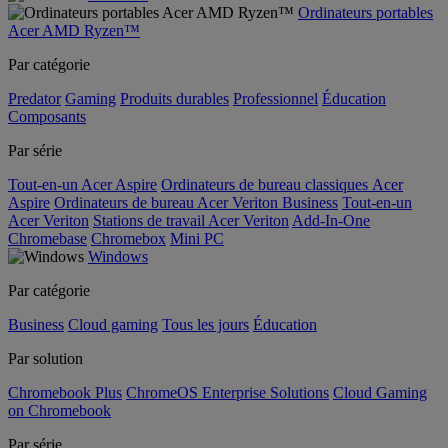
Ordinateurs portables
Acer AMD Ryzen™
Par catégorie
Predator
Gaming
Produits durables
Professionnel
Éducation
Composants
Par série
Tout-en-un Acer Aspire
Ordinateurs de bureau classiques Acer
Aspire
Ordinateurs de bureau Acer Veriton Business
Tout-en-un
Acer Veriton
Stations de travail Acer Veriton
Add-In-One
Chromebase
Chromebox
Mini PC
Windows
Par catégorie
Business
Cloud gaming
Tous les jours
Éducation
Par solution
Chromebook Plus
ChromeOS Enterprise Solutions
Cloud Gaming
on Chromebook
Par série