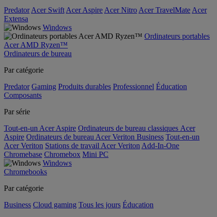
Predator
Acer Swift
Acer Aspire
Acer Nitro
Acer TravelMate
Acer
Extensa
Windows
Ordinateurs portables
Acer AMD Ryzen™
Ordinateurs de bureau
Par catégorie
Predator
Gaming
Produits durables
Professionnel
Éducation
Composants
Par série
Tout-en-un Acer Aspire
Ordinateurs de bureau classiques Acer
Aspire
Ordinateurs de bureau Acer Veriton Business
Tout-en-un
Acer Veriton
Stations de travail Acer Veriton
Add-In-One
Chromebase
Chromebox
Mini PC
Windows
Chromebooks
Par catégorie
Business
Cloud gaming
Tous les jours
Éducation