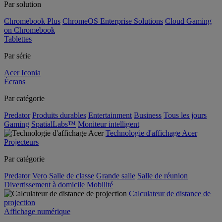
Par solution
Chromebook Plus
ChromeOS Enterprise Solutions
Cloud Gaming
on Chromebook
Tablettes
Par série
Acer Iconia
Écrans
Par catégorie
Predator
Produits durables
Entertainment
Business
Tous les jours
Gaming
SpatialLabs™
Moniteur intelligent
Technologie d'affichage Acer
Projecteurs
Par catégorie
Predator
Vero
Salle de classe
Grande salle
Salle de réunion
Divertissement à domicile
Mobilité
Calculateur de distance de
projection
Affichage numérique