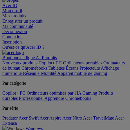
Acer ID
Mon profil
Mes produits
Enregistrer un produit
Ma communauté
Déconnexion
Connexion
Inscription
Qu'est-ce qu'Acer ID ?
Boutique en ligne
AI
Produits
Nouveaux produits
Copilot+ PC
Ordinateurs portables
Ordinateurs
de bureau
Chromebooks
Tablettes
Écrans
Projecteurs
Affichage
numérique
Réseau
e-Mobilité
Appareil mobile de gaming
Par catégorie
Copilot+ PC
Ordinateurs optimisés par l'IA
Gaming
Produits
durables
Professionnel
Apprendre
Chromebooks
Par série
Predator
Acer Swift
Acer Aspire
Acer Nitro
Acer TravelMate
Acer
Extensa
Windows