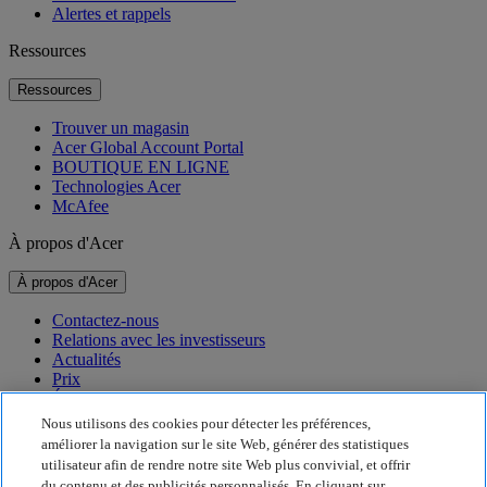
Alertes et rappels
Ressources
Ressources
Trouver un magasin
Acer Global Account Portal
BOUTIQUE EN LIGNE
Technologies Acer
McAfee
À propos d'Acer
À propos d'Acer
Contactez-nous
Relations avec les investisseurs
Actualités
Prix
Événements
Nous utilisons des cookies pour détecter les préférences,
Développement durable
améliorer la navigation sur le site Web, générer des statistiques
utilisateur afin de rendre notre site Web plus convivial, et offrir
Développement durable
du contenu et des publicités personnalisés. En cliquant sur