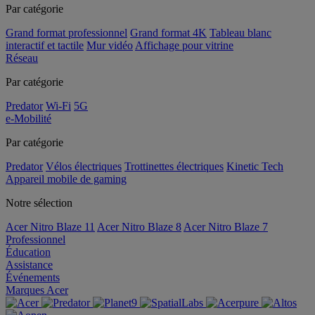
Par catégorie
Grand format professionnel
Grand format 4K
Tableau blanc
interactif et tactile
Mur vidéo
Affichage pour vitrine
Réseau
Par catégorie
Predator
Wi-Fi
5G
e-Mobilité
Par catégorie
Predator
Vélos électriques
Trottinettes électriques
Kinetic Tech
Appareil mobile de gaming
Notre sélection
Acer Nitro Blaze 11
Acer Nitro Blaze 8
Acer Nitro Blaze 7
Professionnel
Éducation
Assistance
Événements
Marques Acer