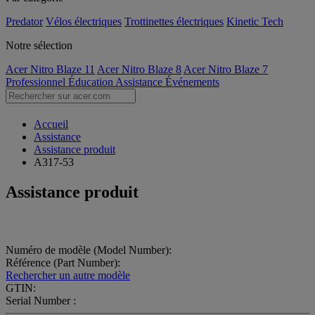
Predator
Vélos électriques
Trottinettes électriques
Kinetic Tech
Notre sélection
Acer Nitro Blaze 11
Acer Nitro Blaze 8
Acer Nitro Blaze 7
Professionnel
Éducation
Assistance
Événements
Accueil
Assistance
Assistance produit
A317-53
Assistance produit
Numéro de modèle (Model Number):
Référence (Part Number):
Rechercher un autre modèle
GTIN:
Serial Number :