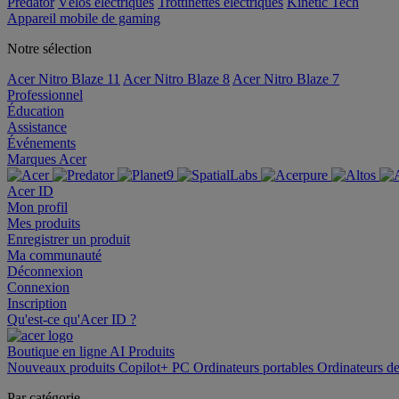
Predator
Vélos électriques
Trottinettes électriques
Kinetic Tech
Appareil mobile de gaming
Notre sélection
Acer Nitro Blaze 11
Acer Nitro Blaze 8
Acer Nitro Blaze 7
Professionnel
Éducation
Assistance
Événements
Marques Acer
Acer ID
Mon profil
Mes produits
Enregistrer un produit
Ma communauté
Déconnexion
Connexion
Inscription
Qu'est-ce qu'Acer ID ?
Boutique en ligne
AI
Produits
Nouveaux produits
Copilot+ PC
Ordinateurs portables
Ordinateurs d
Par catégorie