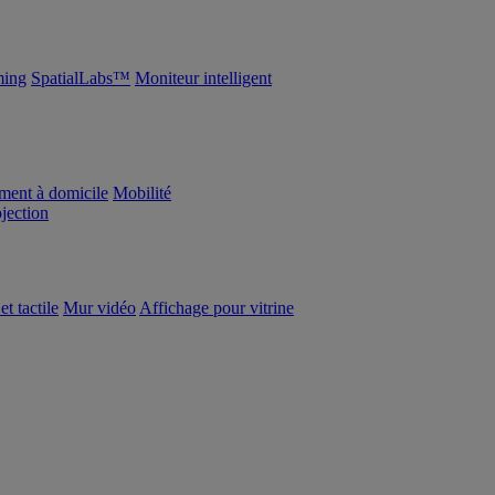
ing
SpatialLabs™
Moniteur intelligent
ement à domicile
Mobilité
ojection
et tactile
Mur vidéo
Affichage pour vitrine