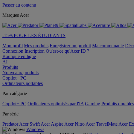
Passer au contenu
Marques Acer
-15% POUR LES ÉTUDIANTS
Mon profil
Mes produits
Enregistrer un produit
Ma communauté
Déc
Connexion
Inscription
Qu'est-ce qu'Acer ID ?
Boutique en ligne
AI
Produits
Nouveaux produits
Copilot+ PC
Ordinateurs portables
Par catégorie
Copilot+ PC
Ordinateurs optimisés par l'IA
Gaming
Produits durables
Par série
Predator
Acer Swift
Acer Aspire
Acer Nitro
Acer TravelMate
Acer Ex
Windows