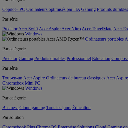
Copilot+ PC
Ordinateurs optimisés par l'IA
Gaming
Produits durables
Par série
Predator
Acer Swift
Acer Aspire
Acer Nitro
Acer TravelMate
Acer Ex
Windows
Ordinateurs portable
Par catégorie
Predator
Gaming
Produits durables
Professionnel
Éducation
Composa
Par série
Tout-en-un Acer Aspire
Ordinateurs de bureau classiques Acer Aspire
Chromebox
Mini PC
Windows
Par catégorie
Business
Cloud gaming
Tous les jours
Éducation
Par solution
Chromebook Plus
ChromeOS Enterprise Solutions
Cloud Gaming o