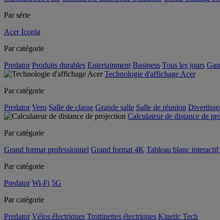
Par série
Acer Iconia
Par catégorie
Predator
Produits durables
Entertainment
Business
Tous les jours
Gam
Technologie d'affichage Acer
Par catégorie
Predator
Vero
Salle de classe
Grande salle
Salle de réunion
Divertiss
Calculateur de distance de pr
Par catégorie
Grand format professionnel
Grand format 4K
Tableau blanc interactif 
Par catégorie
Predator
Wi-Fi
5G
Par catégorie
Predator
Vélos électriques
Trottinettes électriques
Kinetic Tech