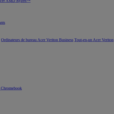
s Acer AMD Ryzen™
nts
Ordinateurs de bureau Acer Veriton Business
Tout-en-un Acer Veriton
n Chromebook