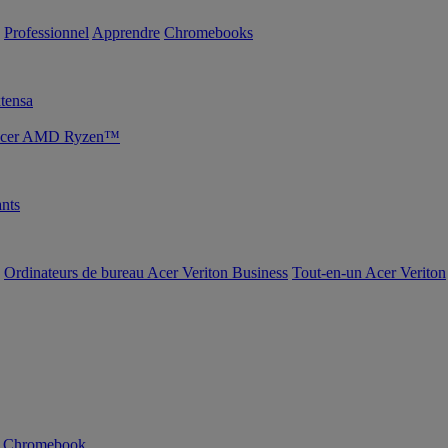
Professionnel
Apprendre
Chromebooks
tensa
s Acer AMD Ryzen™
nts
Ordinateurs de bureau Acer Veriton Business
Tout-en-un Acer Veriton
n Chromebook