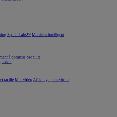
ing
SpatialLabs™
Moniteur intelligent
ement à domicile
Mobilité
ojection
et tactile
Mur vidéo
Affichage pour vitrine