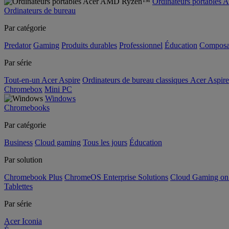
Ordinateurs portable
Ordinateurs de bureau
Par catégorie
Predator
Gaming
Produits durables
Professionnel
Éducation
Composa
Par série
Tout-en-un Acer Aspire
Ordinateurs de bureau classiques Acer Aspire
Chromebox
Mini PC
Windows
Chromebooks
Par catégorie
Business
Cloud gaming
Tous les jours
Éducation
Par solution
Chromebook Plus
ChromeOS Enterprise Solutions
Cloud Gaming o
Tablettes
Par série
Acer Iconia