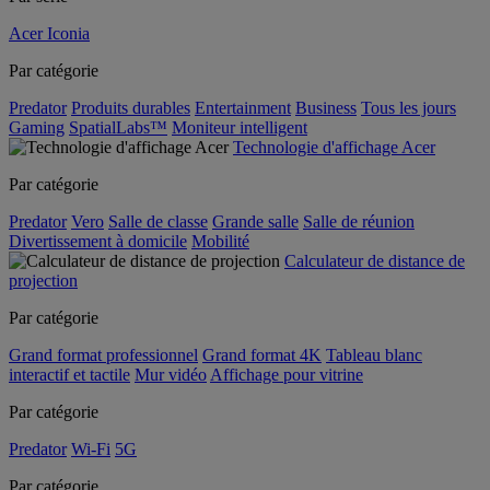
Acer Iconia
Par catégorie
Predator
Produits durables
Entertainment
Business
Tous les jours
Gaming
SpatialLabs™
Moniteur intelligent
Technologie d'affichage Acer
Par catégorie
Predator
Vero
Salle de classe
Grande salle
Salle de réunion
Divertissement à domicile
Mobilité
Calculateur de distance de
projection
Par catégorie
Grand format professionnel
Grand format 4K
Tableau blanc
interactif et tactile
Mur vidéo
Affichage pour vitrine
Par catégorie
Predator
Wi-Fi
5G
Par catégorie