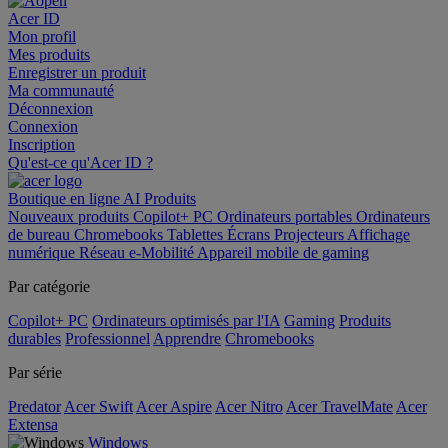
Acer ID
Mon profil
Mes produits
Enregistrer un produit
Ma communauté
Déconnexion
Connexion
Inscription
Qu'est-ce qu'Acer ID ?
Boutique en ligne
AI
Produits
Nouveaux produits
Copilot+ PC
Ordinateurs portables
Ordinateurs
de bureau
Chromebooks
Tablettes
Écrans
Projecteurs
Affichage
numérique
Réseau
e-Mobilité
Appareil mobile de gaming
Par catégorie
Copilot+ PC
Ordinateurs optimisés par l'IA
Gaming
Produits
durables
Professionnel
Apprendre
Chromebooks
Par série
Predator
Acer Swift
Acer Aspire
Acer Nitro
Acer TravelMate
Acer
Extensa
Windows