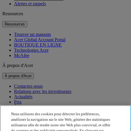
Alertes et rappels
Ressources
Ressources
Trouver un magasin
Acer Global Account Portal
BOUTIQUE EN LIGNE
Technologies Acer
McAfee
À propos d'Acer
À propos d'Acer
Contactez-nous
Relations avec les investisseurs
Actualités
Prix
Événements
Nous utilisons des cookies pour détecter les préférences,
Développement durable
améliorer la navigation sur le site Web, générer des statistiques
utilisateur afin de rendre notre site Web plus convivial, et offrir
Développement durable
du contenu et des publicités personnalisés. En cliquant sur