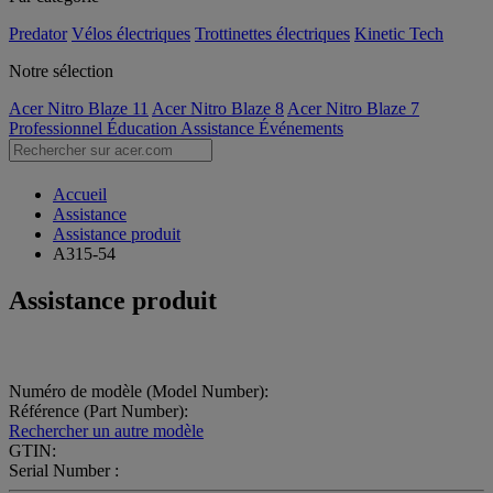
Predator
Vélos électriques
Trottinettes électriques
Kinetic Tech
Notre sélection
Acer Nitro Blaze 11
Acer Nitro Blaze 8
Acer Nitro Blaze 7
Professionnel
Éducation
Assistance
Événements
Accueil
Assistance
Assistance produit
A315-54
Assistance produit
Numéro de modèle (Model Number):
Référence (Part Number):
Rechercher un autre modèle
GTIN:
Serial Number :