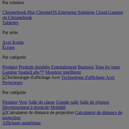
Par solution
Chromebook Plus
ChromeOS Enterprise Solutions
Cloud Gaming
on Chromebook
Tablettes
Par série
Acer Iconia
Écrans
Par catégorie
Predator
Produits durables
Entertainment
Business
Tous les jours
Gaming
SpatialLabs™
Moniteur intelligent
Technologie d'affichage Acer
Projecteurs
Par catégorie
Predator
Vero
Salle de classe
Grande salle
Salle de réunion
Divertissement à domicile
Mobilité
Calculateur de distance de
projection
Affichage numérique