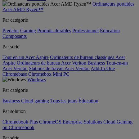
Ordinateurs portables
Acer AMD Ryzen™
Par catégorie
Predator
Gaming
Produits durables
Professionnel
Éducation
Composants
Par série
Tout-en-un Acer Aspire
Ordinateurs de bureau classiques Acer
Aspire
Ordinateurs de bureau Acer Veriton Business
Tout-en-un
Acer Veriton
Stations de travail Acer Veriton
Add-In-One
Chromebase
Chromebox
Mini PC
Windows
Par catégorie
Business
Cloud gaming
Tous les jours
Éducation
Par solution
Chromebook Plus
ChromeOS Enterprise Solutions
Cloud Gaming
on Chromebook
Par série