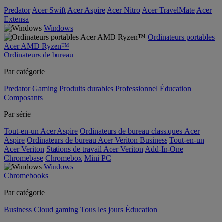
Predator
Acer Swift
Acer Aspire
Acer Nitro
Acer TravelMate
Acer
Extensa
Windows
Ordinateurs portables
Acer AMD Ryzen™
Ordinateurs de bureau
Par catégorie
Predator
Gaming
Produits durables
Professionnel
Éducation
Composants
Par série
Tout-en-un Acer Aspire
Ordinateurs de bureau classiques Acer
Aspire
Ordinateurs de bureau Acer Veriton Business
Tout-en-un
Acer Veriton
Stations de travail Acer Veriton
Add-In-One
Chromebase
Chromebox
Mini PC
Windows
Chromebooks
Par catégorie
Business
Cloud gaming
Tous les jours
Éducation