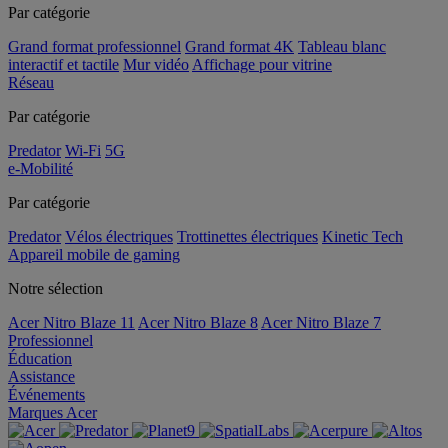
Par catégorie
Grand format professionnel
Grand format 4K
Tableau blanc
interactif et tactile
Mur vidéo
Affichage pour vitrine
Réseau
Par catégorie
Predator
Wi-Fi
5G
e-Mobilité
Par catégorie
Predator
Vélos électriques
Trottinettes électriques
Kinetic Tech
Appareil mobile de gaming
Notre sélection
Acer Nitro Blaze 11
Acer Nitro Blaze 8
Acer Nitro Blaze 7
Professionnel
Éducation
Assistance
Événements
Marques Acer