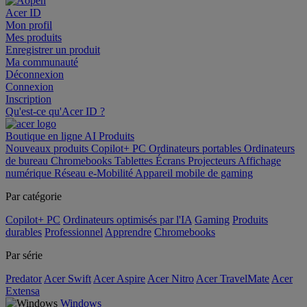
Acer ID
Mon profil
Mes produits
Enregistrer un produit
Ma communauté
Déconnexion
Connexion
Inscription
Qu'est-ce qu'Acer ID ?
Boutique en ligne
AI
Produits
Nouveaux produits
Copilot+ PC
Ordinateurs portables
Ordinateurs
de bureau
Chromebooks
Tablettes
Écrans
Projecteurs
Affichage
numérique
Réseau
e-Mobilité
Appareil mobile de gaming
Par catégorie
Copilot+ PC
Ordinateurs optimisés par l'IA
Gaming
Produits
durables
Professionnel
Apprendre
Chromebooks
Par série
Predator
Acer Swift
Acer Aspire
Acer Nitro
Acer TravelMate
Acer
Extensa
Windows