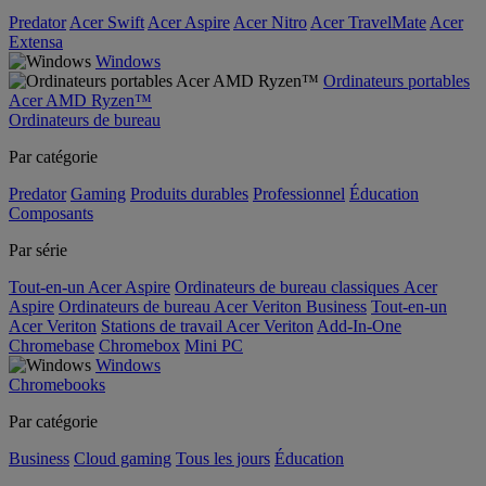
Predator
Acer Swift
Acer Aspire
Acer Nitro
Acer TravelMate
Acer
Extensa
Windows
Ordinateurs portables
Acer AMD Ryzen™
Ordinateurs de bureau
Par catégorie
Predator
Gaming
Produits durables
Professionnel
Éducation
Composants
Par série
Tout-en-un Acer Aspire
Ordinateurs de bureau classiques Acer
Aspire
Ordinateurs de bureau Acer Veriton Business
Tout-en-un
Acer Veriton
Stations de travail Acer Veriton
Add-In-One
Chromebase
Chromebox
Mini PC
Windows
Chromebooks
Par catégorie
Business
Cloud gaming
Tous les jours
Éducation