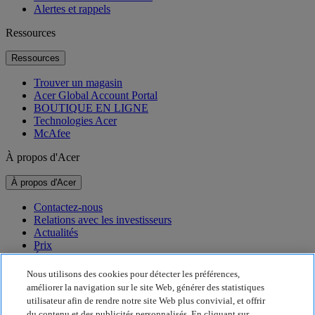
Alertes et rappels
Ressources
Ressources
Trouver un magasin
Acer Global Account Portal
BOUTIQUE EN LIGNE
Technologies Acer
McAfee
À propos d'Acer
À propos d'Acer
Contactez-nous
Relations avec les investisseurs
Actualités
Prix
Événements
Nous utilisons des cookies pour détecter les préférences,
Développement durable
améliorer la navigation sur le site Web, générer des statistiques
utilisateur afin de rendre notre site Web plus convivial, et offrir
Développement durable
du contenu et des publicités personnalisés. En cliquant sur