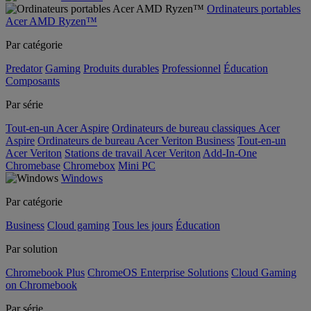
Ordinateurs portables
Acer AMD Ryzen™
Par catégorie
Predator
Gaming
Produits durables
Professionnel
Éducation
Composants
Par série
Tout-en-un Acer Aspire
Ordinateurs de bureau classiques Acer
Aspire
Ordinateurs de bureau Acer Veriton Business
Tout-en-un
Acer Veriton
Stations de travail Acer Veriton
Add-In-One
Chromebase
Chromebox
Mini PC
Windows
Par catégorie
Business
Cloud gaming
Tous les jours
Éducation
Par solution
Chromebook Plus
ChromeOS Enterprise Solutions
Cloud Gaming
on Chromebook
Par série