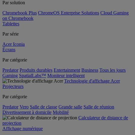
Par solution
Chromebook Plus
ChromeOS Enterprise Solutions
Cloud Gaming
on Chromebook
Tablettes
Par série
Acer Iconia
Écrans
Par catégorie
Predator
Produits durables
Entertainment
Business
Tous les jours
Gaming
SpatialLabs™
Moniteur intelligent
Technologie d'affichage Acer
Projecteurs
Par catégorie
Predator
Vero
Salle de classe
Grande salle
Salle de réunion
Divertissement à domicile
Mobilité
Calculateur de distance de
projection
Affichage numérique