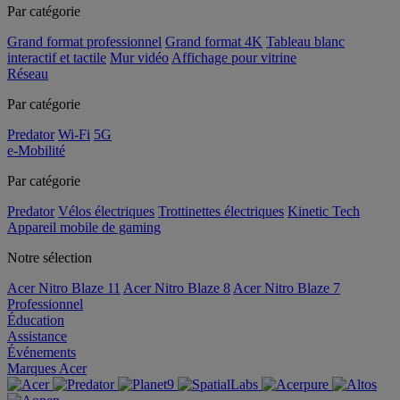
Par catégorie
Grand format professionnel
Grand format 4K
Tableau blanc
interactif et tactile
Mur vidéo
Affichage pour vitrine
Réseau
Par catégorie
Predator
Wi-Fi
5G
e-Mobilité
Par catégorie
Predator
Vélos électriques
Trottinettes électriques
Kinetic Tech
Appareil mobile de gaming
Notre sélection
Acer Nitro Blaze 11
Acer Nitro Blaze 8
Acer Nitro Blaze 7
Professionnel
Éducation
Assistance
Événements
Marques Acer