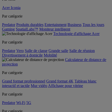
Acer Iconia
Par catégorie
Predator
Produits durables
Entertainment
Business
Tous les jours
Gaming
SpatialLabs™
Moniteur intelligent
Technologie d'affichage Acer
Par catégorie
Predator
Vero
Salle de classe
Grande salle
Salle de réunion
Divertissement à domicile
Mobilité
Calculateur de distance de
projection
Par catégorie
Grand format professionnel
Grand format 4K
Tableau blanc
interactif et tactile
Mur vidéo
Affichage pour vitrine
Par catégorie
Predator
Wi-Fi
5G
Par catégorie