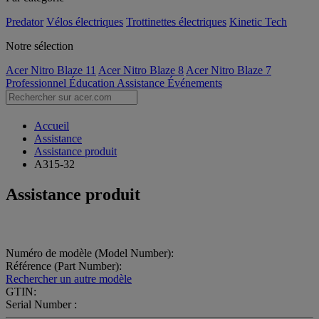
Predator
Vélos électriques
Trottinettes électriques
Kinetic Tech
Notre sélection
Acer Nitro Blaze 11
Acer Nitro Blaze 8
Acer Nitro Blaze 7
Professionnel
Éducation
Assistance
Événements
Accueil
Assistance
Assistance produit
A315-32
Assistance produit
Numéro de modèle (Model Number):
Référence (Part Number):
Rechercher un autre modèle
GTIN:
Serial Number :