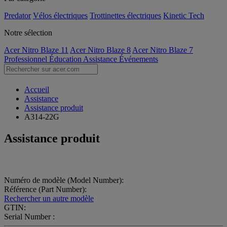
Predator
Vélos électriques
Trottinettes électriques
Kinetic Tech
Notre sélection
Acer Nitro Blaze 11
Acer Nitro Blaze 8
Acer Nitro Blaze 7
Professionnel
Éducation
Assistance
Événements
Accueil
Assistance
Assistance produit
A314-22G
Assistance produit
Numéro de modèle (Model Number):
Référence (Part Number):
Rechercher un autre modèle
GTIN:
Serial Number :