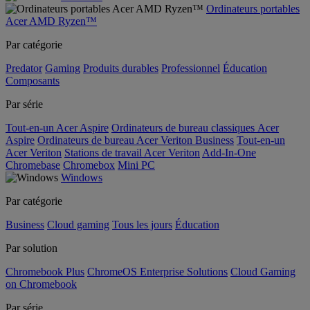
Ordinateurs portables
Acer AMD Ryzen™
Par catégorie
Predator
Gaming
Produits durables
Professionnel
Éducation
Composants
Par série
Tout-en-un Acer Aspire
Ordinateurs de bureau classiques Acer
Aspire
Ordinateurs de bureau Acer Veriton Business
Tout-en-un
Acer Veriton
Stations de travail Acer Veriton
Add-In-One
Chromebase
Chromebox
Mini PC
Windows
Par catégorie
Business
Cloud gaming
Tous les jours
Éducation
Par solution
Chromebook Plus
ChromeOS Enterprise Solutions
Cloud Gaming
on Chromebook
Par série