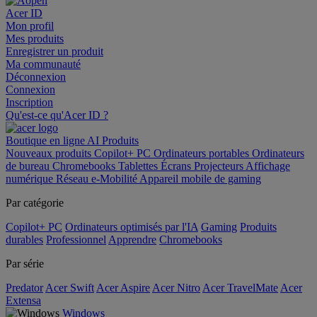
Acer ID
Mon profil
Mes produits
Enregistrer un produit
Ma communauté
Déconnexion
Connexion
Inscription
Qu'est-ce qu'Acer ID ?
Boutique en ligne
AI
Produits
Nouveaux produits
Copilot+ PC
Ordinateurs portables
Ordinateurs
de bureau
Chromebooks
Tablettes
Écrans
Projecteurs
Affichage
numérique
Réseau
e-Mobilité
Appareil mobile de gaming
Par catégorie
Copilot+ PC
Ordinateurs optimisés par l'IA
Gaming
Produits
durables
Professionnel
Apprendre
Chromebooks
Par série
Predator
Acer Swift
Acer Aspire
Acer Nitro
Acer TravelMate
Acer
Extensa
Windows