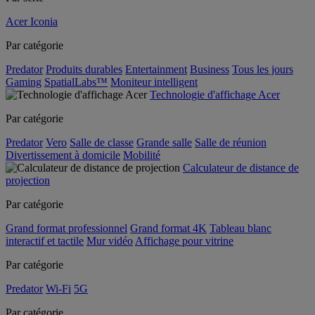
Acer Iconia
Par catégorie
Predator
Produits durables
Entertainment
Business
Tous les jours
Gaming
SpatialLabs™
Moniteur intelligent
Technologie d'affichage Acer
Par catégorie
Predator
Vero
Salle de classe
Grande salle
Salle de réunion
Divertissement à domicile
Mobilité
Calculateur de distance de
projection
Par catégorie
Grand format professionnel
Grand format 4K
Tableau blanc
interactif et tactile
Mur vidéo
Affichage pour vitrine
Par catégorie
Predator
Wi-Fi
5G
Par catégorie