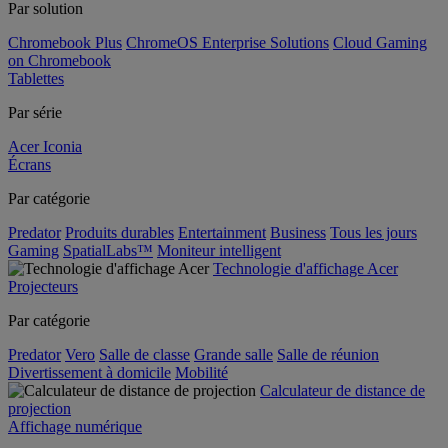
Par solution
Chromebook Plus
ChromeOS Enterprise Solutions
Cloud Gaming
on Chromebook
Tablettes
Par série
Acer Iconia
Écrans
Par catégorie
Predator
Produits durables
Entertainment
Business
Tous les jours
Gaming
SpatialLabs™
Moniteur intelligent
Technologie d'affichage Acer
Projecteurs
Par catégorie
Predator
Vero
Salle de classe
Grande salle
Salle de réunion
Divertissement à domicile
Mobilité
Calculateur de distance de
projection
Affichage numérique