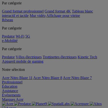
Par catégorie
Grand format professionnel
Grand format 4K
Tableau blanc
interactif et tactile
Mur vidéo
Affichage pour vitrine
Réseau
Par catégorie
Predator
Wi-Fi
5G
e-Mobilité
Par catégorie
Predator
Vélos électriques
Trottinettes électriques
Kinetic Tech
Appareil mobile de gaming
Notre sélection
Acer Nitro Blaze 11
Acer Nitro Blaze 8
Acer Nitro Blaze 7
Professionnel
Éducation
Assistance
Événements
Marques Acer