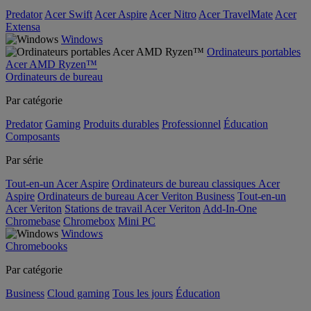
Predator
Acer Swift
Acer Aspire
Acer Nitro
Acer TravelMate
Acer
Extensa
Windows
Ordinateurs portables
Acer AMD Ryzen™
Ordinateurs de bureau
Par catégorie
Predator
Gaming
Produits durables
Professionnel
Éducation
Composants
Par série
Tout-en-un Acer Aspire
Ordinateurs de bureau classiques Acer
Aspire
Ordinateurs de bureau Acer Veriton Business
Tout-en-un
Acer Veriton
Stations de travail Acer Veriton
Add-In-One
Chromebase
Chromebox
Mini PC
Windows
Chromebooks
Par catégorie
Business
Cloud gaming
Tous les jours
Éducation