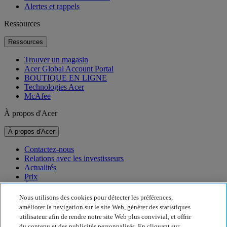
Alertes et rappels
Ressources
Ressources
Trouver un magasin
Acer Global Account Portal
BOUTIQUE EN LIGNE
Technologies Acer
McAfee
À propos d'Acer
À propos d'Acer
Contactez-nous
Relations avec les investisseurs
Actualités
Prix
Événements
Nous utilisons des cookies pour détecter les préférences,
Développement durable
améliorer la navigation sur le site Web, générer des statistiques
utilisateur afin de rendre notre site Web plus convivial, et offrir
Développement durable
du contenu et des publicités personnalisés. En cliquant sur