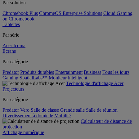
Par solution
Chromebook Plus
ChromeOS Enterprise Solutions
Cloud Gaming
on Chromebook
Tablettes
Par série
Acer Iconia
Écrans
Par catégorie
Predator
Produits durables
Entertainment
Business
Tous les jours
Gaming
SpatialLabs™
Moniteur intelligent
Technologie d'affichage Acer
Projecteurs
Par catégorie
Predator
Vero
Salle de classe
Grande salle
Salle de réunion
Divertissement à domicile
Mobilité
Calculateur de distance de
projection
Affichage numérique