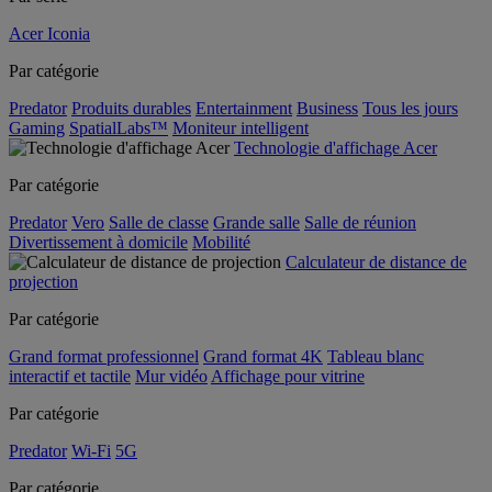
Acer Iconia
Par catégorie
Predator
Produits durables
Entertainment
Business
Tous les jours
Gaming
SpatialLabs™
Moniteur intelligent
Technologie d'affichage Acer
Par catégorie
Predator
Vero
Salle de classe
Grande salle
Salle de réunion
Divertissement à domicile
Mobilité
Calculateur de distance de
projection
Par catégorie
Grand format professionnel
Grand format 4K
Tableau blanc
interactif et tactile
Mur vidéo
Affichage pour vitrine
Par catégorie
Predator
Wi-Fi
5G
Par catégorie