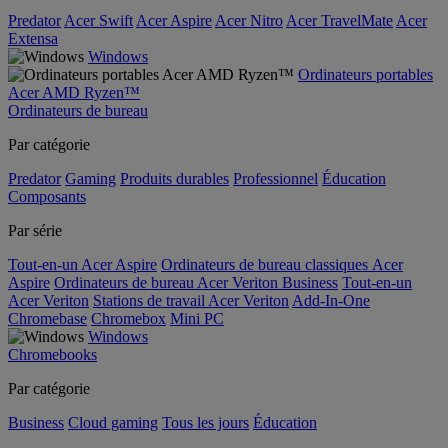
Predator
Acer Swift
Acer Aspire
Acer Nitro
Acer TravelMate
Acer
Extensa
Windows
Ordinateurs portables
Acer AMD Ryzen™
Ordinateurs de bureau
Par catégorie
Predator
Gaming
Produits durables
Professionnel
Éducation
Composants
Par série
Tout-en-un Acer Aspire
Ordinateurs de bureau classiques Acer
Aspire
Ordinateurs de bureau Acer Veriton Business
Tout-en-un
Acer Veriton
Stations de travail Acer Veriton
Add-In-One
Chromebase
Chromebox
Mini PC
Windows
Chromebooks
Par catégorie
Business
Cloud gaming
Tous les jours
Éducation