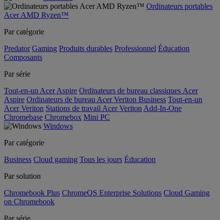
Ordinateurs portables
Acer AMD Ryzen™
Par catégorie
Predator
Gaming
Produits durables
Professionnel
Éducation
Composants
Par série
Tout-en-un Acer Aspire
Ordinateurs de bureau classiques Acer
Aspire
Ordinateurs de bureau Acer Veriton Business
Tout-en-un
Acer Veriton
Stations de travail Acer Veriton
Add-In-One
Chromebase
Chromebox
Mini PC
Windows
Par catégorie
Business
Cloud gaming
Tous les jours
Éducation
Par solution
Chromebook Plus
ChromeOS Enterprise Solutions
Cloud Gaming
on Chromebook
Par série