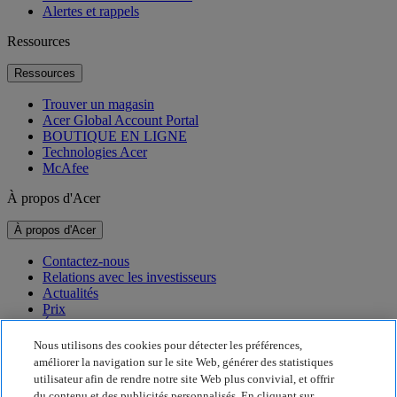
Alertes et rappels
Ressources
Ressources
Trouver un magasin
Acer Global Account Portal
BOUTIQUE EN LIGNE
Technologies Acer
McAfee
À propos d'Acer
À propos d'Acer
Contactez-nous
Relations avec les investisseurs
Actualités
Prix
Événements
Nous utilisons des cookies pour détecter les préférences,
Développement durable
améliorer la navigation sur le site Web, générer des statistiques
utilisateur afin de rendre notre site Web plus convivial, et offrir
Développement durable
du contenu et des publicités personnalisés. En cliquant sur