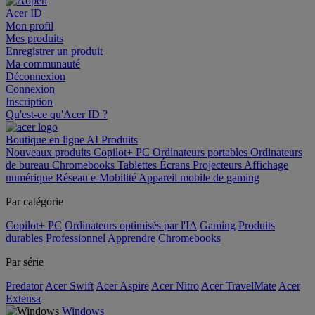
Acer ID
Mon profil
Mes produits
Enregistrer un produit
Ma communauté
Déconnexion
Connexion
Inscription
Qu'est-ce qu'Acer ID ?
Boutique en ligne
AI
Produits
Nouveaux produits
Copilot+ PC
Ordinateurs portables
Ordinateurs
de bureau
Chromebooks
Tablettes
Écrans
Projecteurs
Affichage
numérique
Réseau
e-Mobilité
Appareil mobile de gaming
Par catégorie
Copilot+ PC
Ordinateurs optimisés par l'IA
Gaming
Produits
durables
Professionnel
Apprendre
Chromebooks
Par série
Predator
Acer Swift
Acer Aspire
Acer Nitro
Acer TravelMate
Acer
Extensa
Windows