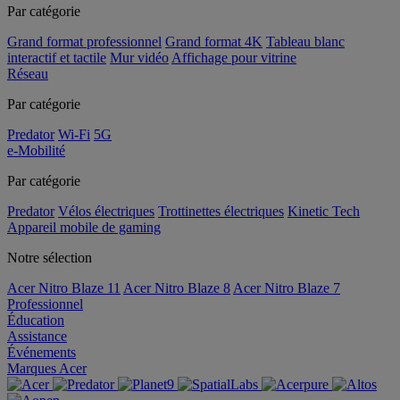
Par catégorie
Grand format professionnel
Grand format 4K
Tableau blanc
interactif et tactile
Mur vidéo
Affichage pour vitrine
Réseau
Par catégorie
Predator
Wi-Fi
5G
e-Mobilité
Par catégorie
Predator
Vélos électriques
Trottinettes électriques
Kinetic Tech
Appareil mobile de gaming
Notre sélection
Acer Nitro Blaze 11
Acer Nitro Blaze 8
Acer Nitro Blaze 7
Professionnel
Éducation
Assistance
Événements
Marques Acer