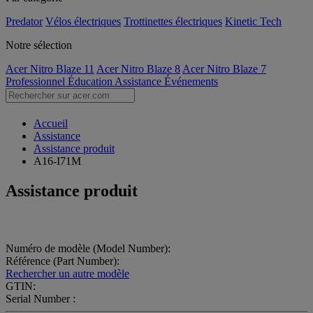
Predator
Vélos électriques
Trottinettes électriques
Kinetic Tech
Notre sélection
Acer Nitro Blaze 11
Acer Nitro Blaze 8
Acer Nitro Blaze 7
Professionnel
Éducation
Assistance
Événements
Accueil
Assistance
Assistance produit
A16-I71M
Assistance produit
Numéro de modèle (Model Number):
Référence (Part Number):
Rechercher un autre modèle
GTIN:
Serial Number :