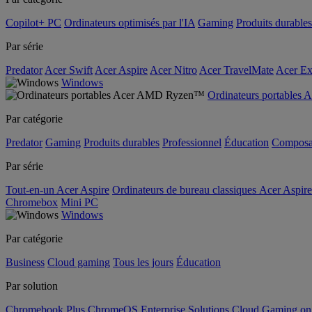
Copilot+ PC
Ordinateurs optimisés par l'IA
Gaming
Produits durables
Par série
Predator
Acer Swift
Acer Aspire
Acer Nitro
Acer TravelMate
Acer Ex
Windows
Ordinateurs portable
Par catégorie
Predator
Gaming
Produits durables
Professionnel
Éducation
Composa
Par série
Tout-en-un Acer Aspire
Ordinateurs de bureau classiques Acer Aspire
Chromebox
Mini PC
Windows
Par catégorie
Business
Cloud gaming
Tous les jours
Éducation
Par solution
Chromebook Plus
ChromeOS Enterprise Solutions
Cloud Gaming o