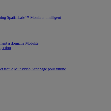
ing
SpatialLabs™
Moniteur intelligent
ement à domicile
Mobilité
ojection
et tactile
Mur vidéo
Affichage pour vitrine