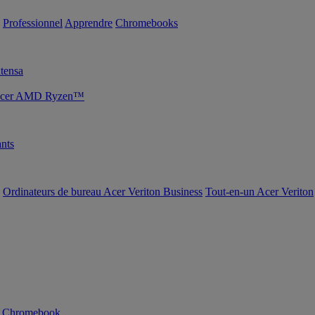
Professionnel
Apprendre
Chromebooks
tensa
s Acer AMD Ryzen™
nts
Ordinateurs de bureau Acer Veriton Business
Tout-en-un Acer Veriton
n Chromebook