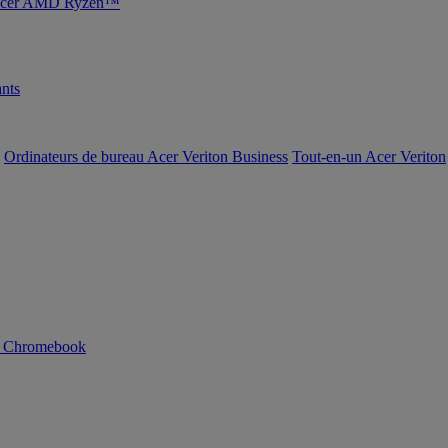
s Acer AMD Ryzen™
nts
Ordinateurs de bureau Acer Veriton Business
Tout-en-un Acer Veriton
n Chromebook