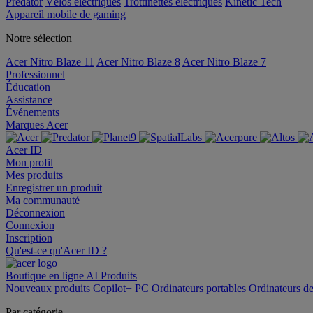
Predator
Vélos électriques
Trottinettes électriques
Kinetic Tech
Appareil mobile de gaming
Notre sélection
Acer Nitro Blaze 11
Acer Nitro Blaze 8
Acer Nitro Blaze 7
Professionnel
Éducation
Assistance
Événements
Marques Acer
Acer ID
Mon profil
Mes produits
Enregistrer un produit
Ma communauté
Déconnexion
Connexion
Inscription
Qu'est-ce qu'Acer ID ?
Boutique en ligne
AI
Produits
Nouveaux produits
Copilot+ PC
Ordinateurs portables
Ordinateurs d
Par catégorie