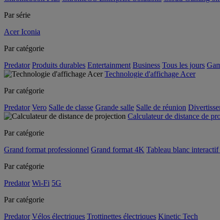
Par série
Acer Iconia
Par catégorie
Predator
Produits durables
Entertainment
Business
Tous les jours
Gam
Technologie d'affichage Acer
Par catégorie
Predator
Vero
Salle de classe
Grande salle
Salle de réunion
Divertiss
Calculateur de distance de pr
Par catégorie
Grand format professionnel
Grand format 4K
Tableau blanc interactif 
Par catégorie
Predator
Wi-Fi
5G
Par catégorie
Predator
Vélos électriques
Trottinettes électriques
Kinetic Tech