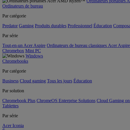
Ordinateurs portable
Ordinateurs de bureau
Par catégorie
Predator
Gaming
Produits durables
Professionnel
Éducation
Composa
Par série
Tout-en-un Acer Aspire
Ordinateurs de bureau classiques Acer Aspire
Chromebox
Mini PC
Windows
Chromebooks
Par catégorie
Business
Cloud gaming
Tous les jours
Éducation
Par solution
Chromebook Plus
ChromeOS Enterprise Solutions
Cloud Gaming o
Tablettes
Par série
Acer Iconia