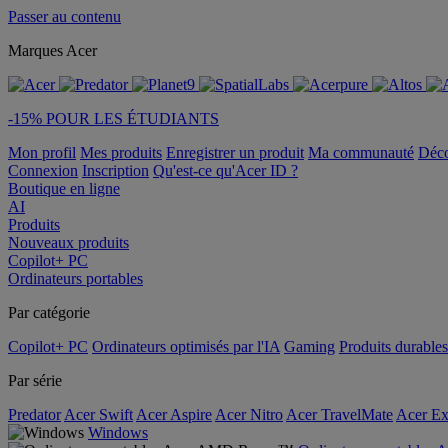
Passer au contenu
Marques Acer
-15% POUR LES ÉTUDIANTS
Mon profil
Mes produits
Enregistrer un produit
Ma communauté
Déc
Connexion
Inscription
Qu'est-ce qu'Acer ID ?
Boutique en ligne
AI
Produits
Nouveaux produits
Copilot+ PC
Ordinateurs portables
Par catégorie
Copilot+ PC
Ordinateurs optimisés par l'IA
Gaming
Produits durables
Par série
Predator
Acer Swift
Acer Aspire
Acer Nitro
Acer TravelMate
Acer Ex
Windows