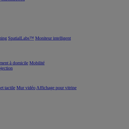
ing
SpatialLabs™
Moniteur intelligent
ement à domicile
Mobilité
ojection
et tactile
Mur vidéo
Affichage pour vitrine