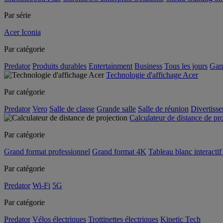
Par série
Acer Iconia
Par catégorie
Predator
Produits durables
Entertainment
Business
Tous les jours
Gam
Technologie d'affichage Acer
Par catégorie
Predator
Vero
Salle de classe
Grande salle
Salle de réunion
Divertiss
Calculateur de distance de pr
Par catégorie
Grand format professionnel
Grand format 4K
Tableau blanc interactif 
Par catégorie
Predator
Wi-Fi
5G
Par catégorie
Predator
Vélos électriques
Trottinettes électriques
Kinetic Tech