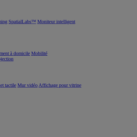
ing
SpatialLabs™
Moniteur intelligent
ement à domicile
Mobilité
ojection
et tactile
Mur vidéo
Affichage pour vitrine