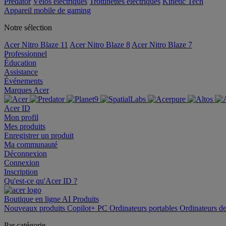
Predator
Vélos électriques
Trottinettes électriques
Kinetic Tech
Appareil mobile de gaming
Notre sélection
Acer Nitro Blaze 11
Acer Nitro Blaze 8
Acer Nitro Blaze 7
Professionnel
Éducation
Assistance
Événements
Marques Acer
Acer ID
Mon profil
Mes produits
Enregistrer un produit
Ma communauté
Déconnexion
Connexion
Inscription
Qu'est-ce qu'Acer ID ?
Boutique en ligne
AI
Produits
Nouveaux produits
Copilot+ PC
Ordinateurs portables
Ordinateurs d
Par catégorie