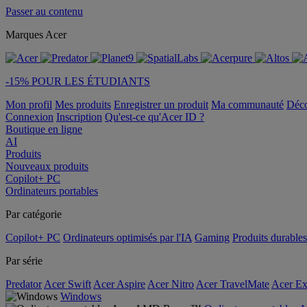
Passer au contenu
Marques Acer
-15% POUR LES ÉTUDIANTS
Mon profil
Mes produits
Enregistrer un produit
Ma communauté
Déc
Connexion
Inscription
Qu'est-ce qu'Acer ID ?
Boutique en ligne
AI
Produits
Nouveaux produits
Copilot+ PC
Ordinateurs portables
Par catégorie
Copilot+ PC
Ordinateurs optimisés par l'IA
Gaming
Produits durables
Par série
Predator
Acer Swift
Acer Aspire
Acer Nitro
Acer TravelMate
Acer Ex
Windows