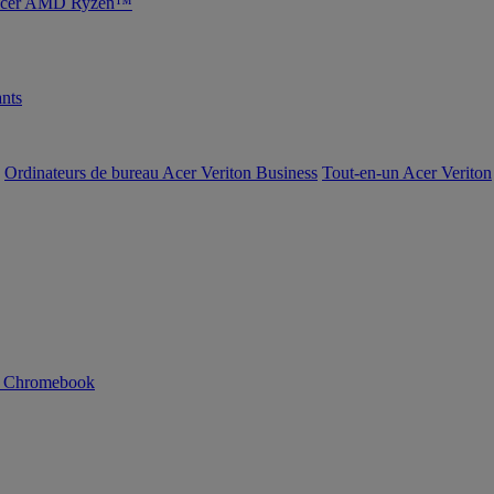
s Acer AMD Ryzen™
nts
Ordinateurs de bureau Acer Veriton Business
Tout-en-un Acer Veriton
n Chromebook