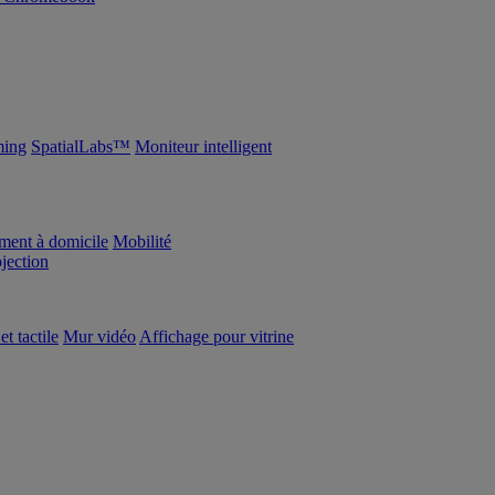
ing
SpatialLabs™
Moniteur intelligent
ement à domicile
Mobilité
ojection
et tactile
Mur vidéo
Affichage pour vitrine