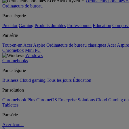
Ordinateurs portable
Ordinateurs de bureau
Par catégorie
Predator
Gaming
Produits durables
Professionnel
Éducation
Composa
Par série
Tout-en-un Acer Aspire
Ordinateurs de bureau classiques Acer Aspire
Chromebox
Mini PC
Windows
Chromebooks
Par catégorie
Business
Cloud gaming
Tous les jours
Éducation
Par solution
Chromebook Plus
ChromeOS Enterprise Solutions
Cloud Gaming o
Tablettes
Par série
Acer Iconia