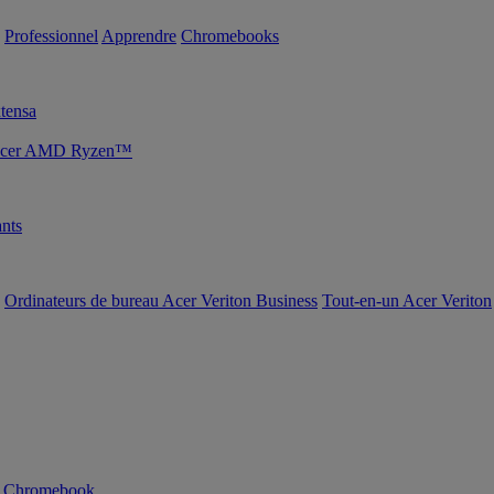
Professionnel
Apprendre
Chromebooks
tensa
s Acer AMD Ryzen™
nts
Ordinateurs de bureau Acer Veriton Business
Tout-en-un Acer Veriton
n Chromebook