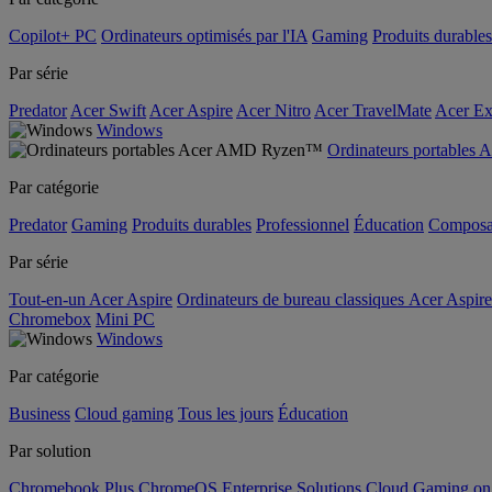
Copilot+ PC
Ordinateurs optimisés par l'IA
Gaming
Produits durables
Par série
Predator
Acer Swift
Acer Aspire
Acer Nitro
Acer TravelMate
Acer Ex
Windows
Ordinateurs portable
Par catégorie
Predator
Gaming
Produits durables
Professionnel
Éducation
Composa
Par série
Tout-en-un Acer Aspire
Ordinateurs de bureau classiques Acer Aspire
Chromebox
Mini PC
Windows
Par catégorie
Business
Cloud gaming
Tous les jours
Éducation
Par solution
Chromebook Plus
ChromeOS Enterprise Solutions
Cloud Gaming o