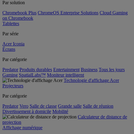
Par solution
Chromebook Plus
ChromeOS Enterprise Solutions
Cloud Gaming
on Chromebook
Tablettes
Par série
Acer Iconia
Écrans
Par catégorie
Predator
Produits durables
Entertainment
Business
Tous les jours
Gaming
SpatialLabs™
Moniteur intelligent
Technologie d'affichage Acer
Projecteurs
Par catégorie
Predator
Vero
Salle de classe
Grande salle
Salle de réunion
Divertissement à domicile
Mobilité
Calculateur de distance de
projection
Affichage numérique