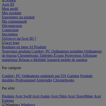
Acer ID
Mon profil
Mes produits
Enregistrer un produit
Ma communauté
Déconnexion
Connexion
Inscription
Qu'est-ce qu'Acer ID ?
Boutique en ligne
AI
Produits
Nouveaux produits
Copilot+ PC
Ordinateurs portables
Ordinateurs
de bureau
Chromebooks
Tablettes
Écrans
Projecteurs
Affichage
numérique
Réseau
e-Mobilité
Appareil mobile de gaming
Par catégorie
Copilot+ PC
Ordinateurs optimisés par l'IA
Gaming
Produits
durables
Professionnel
Apprendre
Chromebooks
Par série
Predator
Acer Swift
Acer Aspire
Acer Nitro
Acer TravelMate
Acer
Extensa
Windows