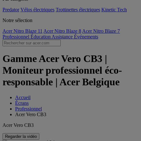
Predator
Vélos électriques
Trottinettes électriques
Kinetic Tech
Notre sélection
Acer Nitro Blaze 11
Acer Nitro Blaze 8
Acer Nitro Blaze 7
Professionnel
Éducation
Assistance
Événements
Gamme Acer Vero CB3 |
Moniteur professionnel éco-
responsable | Acer Belgique
Accueil
Écrans
Professionnel
Acer Vero CB3
Acer Vero CB3
Regarder la vidéo