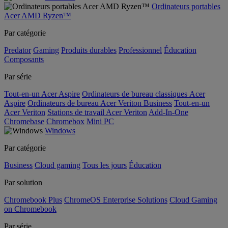
Ordinateurs portables
Acer AMD Ryzen™
Par catégorie
Predator
Gaming
Produits durables
Professionnel
Éducation
Composants
Par série
Tout-en-un Acer Aspire
Ordinateurs de bureau classiques Acer
Aspire
Ordinateurs de bureau Acer Veriton Business
Tout-en-un
Acer Veriton
Stations de travail Acer Veriton
Add-In-One
Chromebase
Chromebox
Mini PC
Windows
Par catégorie
Business
Cloud gaming
Tous les jours
Éducation
Par solution
Chromebook Plus
ChromeOS Enterprise Solutions
Cloud Gaming
on Chromebook
Par série