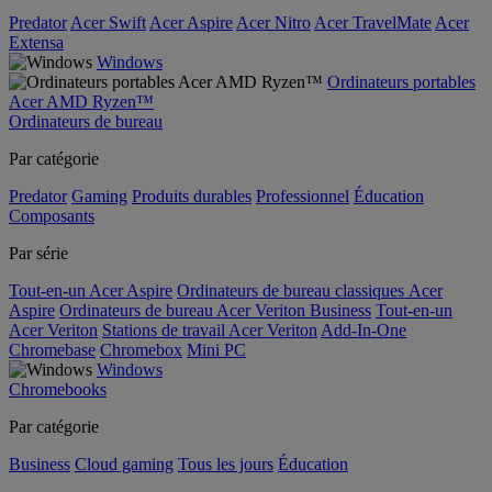
Predator
Acer Swift
Acer Aspire
Acer Nitro
Acer TravelMate
Acer
Extensa
Windows
Ordinateurs portables
Acer AMD Ryzen™
Ordinateurs de bureau
Par catégorie
Predator
Gaming
Produits durables
Professionnel
Éducation
Composants
Par série
Tout-en-un Acer Aspire
Ordinateurs de bureau classiques Acer
Aspire
Ordinateurs de bureau Acer Veriton Business
Tout-en-un
Acer Veriton
Stations de travail Acer Veriton
Add-In-One
Chromebase
Chromebox
Mini PC
Windows
Chromebooks
Par catégorie
Business
Cloud gaming
Tous les jours
Éducation