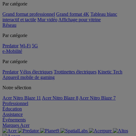
Par catégorie
Grand format professionnel
Grand format 4K
Tableau blanc
interactif et tactile
Mur vidéo
Affichage pour vitrine
Réseau
Par catégorie
Predator
Wi-Fi
5G
e-Mobilité
Par catégorie
Predator
Vélos électriques
Trottinettes électriques
Kinetic Tech
Appareil mobile de gaming
Notre sélection
Acer Nitro Blaze 11
Acer Nitro Blaze 8
Acer Nitro Blaze 7
Professionnel
Éducation
Assistance
Événements
Marques Acer