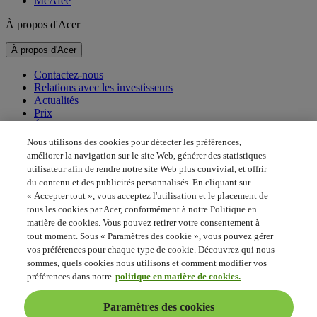
McAfee
À propos d'Acer
À propos d'Acer
Contactez-nous
Relations avec les investisseurs
Actualités
Prix
Événements
Nous utilisons des cookies pour détecter les préférences,
Développement durable
améliorer la navigation sur le site Web, générer des statistiques
utilisateur afin de rendre notre site Web plus convivial, et offrir
Développement durable
du contenu et des publicités personnalisés. En cliquant sur
« Accepter tout », vous acceptez l'utilisation et le placement de
Responsabilité sociale de l'entreprise
tous les cookies par Acer, conformément à notre Politique en
Empreinte carbone du produit
matière de cookies. Vous pouvez retirer votre consentement à
Project Humanity
tout moment. Sous « Paramètres des cookie », vous pouvez gérer
Earthion
vos préférences pour chaque type de cookie. Découvrez qui nous
Politique de confidentialité
sommes, quels cookies nous utilisons et comment modifier vos
Politique en matière de cookies
préférences dans notre
politique en matière de cookies.
Mentions légales
Informations légales supplémentaires
Paramètres des cookies
Politique en matière d'accessibilité