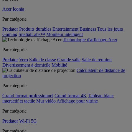
Acer Iconia
Par catégorie
Predator
Produits durables
Entertainment
Business
Tous les jours
Gaming
SpatialLabs™
Moniteur intelligent
Technologie d'affichage Acer
Par catégorie
Predator
Vero
Salle de classe
Grande salle
Salle de réunion
Divertissement à domicile
Mobilité
Calculateur de distance de
projection
Par catégorie
Grand format professionnel
Grand format 4K
Tableau blanc
interactif et tactile
Mur vidéo
Affichage pour vitrine
Par catégorie
Predator
Wi-Fi
5G
Par catégorie