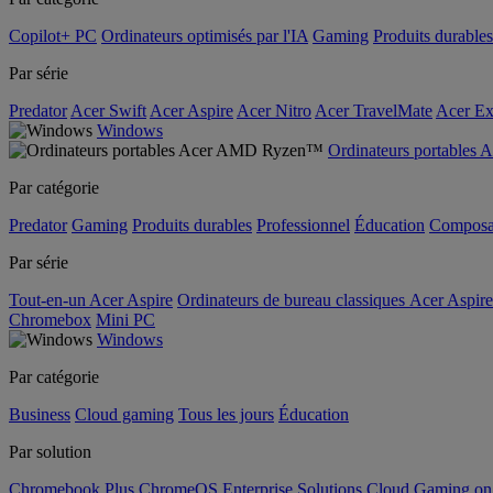
Copilot+ PC
Ordinateurs optimisés par l'IA
Gaming
Produits durables
Par série
Predator
Acer Swift
Acer Aspire
Acer Nitro
Acer TravelMate
Acer Ex
Windows
Ordinateurs portable
Par catégorie
Predator
Gaming
Produits durables
Professionnel
Éducation
Composa
Par série
Tout-en-un Acer Aspire
Ordinateurs de bureau classiques Acer Aspire
Chromebox
Mini PC
Windows
Par catégorie
Business
Cloud gaming
Tous les jours
Éducation
Par solution
Chromebook Plus
ChromeOS Enterprise Solutions
Cloud Gaming o