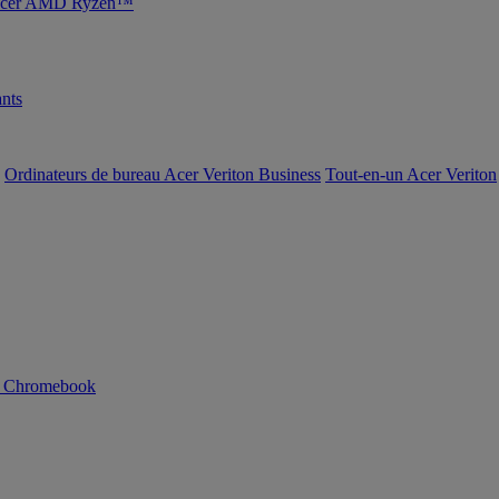
s Acer AMD Ryzen™
nts
Ordinateurs de bureau Acer Veriton Business
Tout-en-un Acer Veriton
n Chromebook