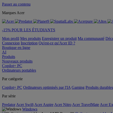
Passer au contenu
Marques Acer
-15% POUR LES ÉTUDIANTS
Mon profil
Mes produits
Enregistrer un produit
Ma communauté
Déc
Connexion
Inscription
Qu'est-ce qu'Acer ID ?
Boutique en ligne
AI
Produits
Nouveaux produits
Copilot+ PC
Ordinateurs portables
Par catégorie
Copilot+ PC
Ordinateurs optimisés par l'IA
Gaming
Produits durables
Par série
Predator
Acer Swift
Acer Aspire
Acer Nitro
Acer TravelMate
Acer Ex
Windows