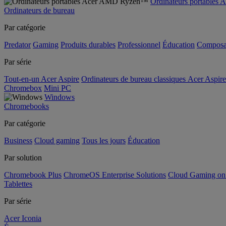
Ordinateurs portable
Ordinateurs de bureau
Par catégorie
Predator
Gaming
Produits durables
Professionnel
Éducation
Composa
Par série
Tout-en-un Acer Aspire
Ordinateurs de bureau classiques Acer Aspire
Chromebox
Mini PC
Windows
Chromebooks
Par catégorie
Business
Cloud gaming
Tous les jours
Éducation
Par solution
Chromebook Plus
ChromeOS Enterprise Solutions
Cloud Gaming o
Tablettes
Par série
Acer Iconia