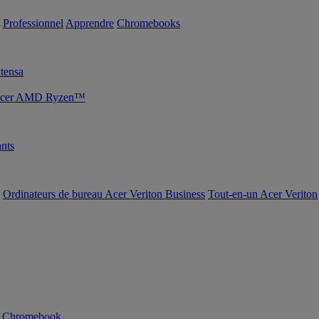
Professionnel
Apprendre
Chromebooks
tensa
s Acer AMD Ryzen™
nts
Ordinateurs de bureau Acer Veriton Business
Tout-en-un Acer Veriton
n Chromebook