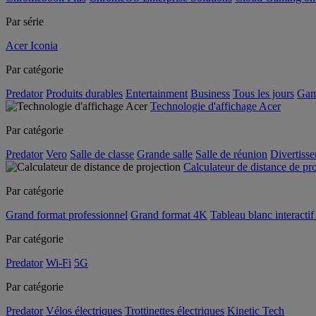
Par série
Acer Iconia
Par catégorie
Predator
Produits durables
Entertainment
Business
Tous les jours
Gam
Technologie d'affichage Acer
Par catégorie
Predator
Vero
Salle de classe
Grande salle
Salle de réunion
Divertiss
Calculateur de distance de pr
Par catégorie
Grand format professionnel
Grand format 4K
Tableau blanc interactif 
Par catégorie
Predator
Wi-Fi
5G
Par catégorie
Predator
Vélos électriques
Trottinettes électriques
Kinetic Tech