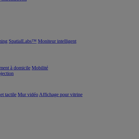
ing
SpatialLabs™
Moniteur intelligent
ement à domicile
Mobilité
ojection
et tactile
Mur vidéo
Affichage pour vitrine