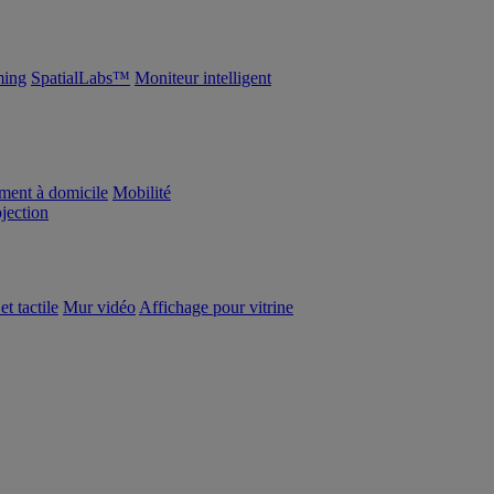
ing
SpatialLabs™
Moniteur intelligent
ement à domicile
Mobilité
ojection
et tactile
Mur vidéo
Affichage pour vitrine