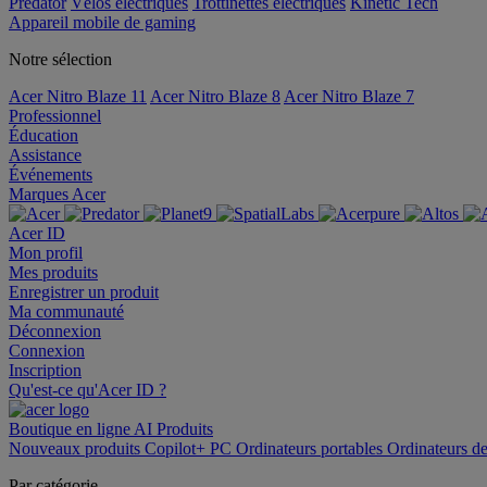
Predator
Vélos électriques
Trottinettes électriques
Kinetic Tech
Appareil mobile de gaming
Notre sélection
Acer Nitro Blaze 11
Acer Nitro Blaze 8
Acer Nitro Blaze 7
Professionnel
Éducation
Assistance
Événements
Marques Acer
Acer ID
Mon profil
Mes produits
Enregistrer un produit
Ma communauté
Déconnexion
Connexion
Inscription
Qu'est-ce qu'Acer ID ?
Boutique en ligne
AI
Produits
Nouveaux produits
Copilot+ PC
Ordinateurs portables
Ordinateurs d
Par catégorie