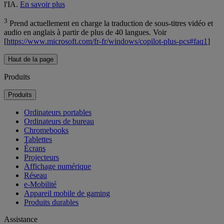
l'IA.
En savoir plus
3
Prend actuellement en charge la traduction de sous-titres vidéo et
audio en anglais à partir de plus de 40 langues. Voir
[
https://www.microsoft.com/fr-fr/windows/copilot-plus-pcs#faq1
]
Haut de la page
Produits
Produits
Ordinateurs portables
Ordinateurs de bureau
Chromebooks
Tablettes
Écrans
Projecteurs
Affichage numérique
Réseau
e-Mobilité
Appareil mobile de gaming
Produits durables
Assistance