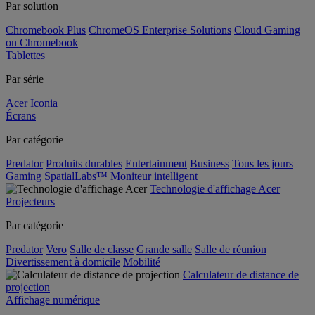
Par solution
Chromebook Plus
ChromeOS Enterprise Solutions
Cloud Gaming
on Chromebook
Tablettes
Par série
Acer Iconia
Écrans
Par catégorie
Predator
Produits durables
Entertainment
Business
Tous les jours
Gaming
SpatialLabs™
Moniteur intelligent
Technologie d'affichage Acer
Projecteurs
Par catégorie
Predator
Vero
Salle de classe
Grande salle
Salle de réunion
Divertissement à domicile
Mobilité
Calculateur de distance de
projection
Affichage numérique