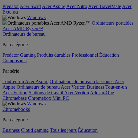
Predator
Acer Swift
Acer Aspire
Acer Nitro
Acer TravelMate
Acer
Extensa
Windows
Ordinateurs portables
Acer AMD Ryzen™
Ordinateurs de bureau
Par catégorie
Predator
Gaming
Produits durables
Professionnel
Éducation
Composants
Par série
Tout-en-un Acer Aspire
Ordinateurs de bureau classiques Acer
Aspire
Ordinateurs de bureau Acer Veriton Business
Tout-en-un
Acer Veriton
Stations de travail Acer Veriton
Add-In-One
Chromebase
Chromebox
Mini PC
Windows
Chromebooks
Par catégorie
Business
Cloud gaming
Tous les jours
Éducation