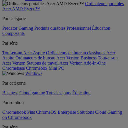
Ordinateurs portables
Acer AMD Ryzen™
Par catégorie
Predator
Gaming
Produits durables
Professionnel
Éducation
Composants
Par série
Tout-en-un Acer Aspire
Ordinateurs de bureau classiques Acer
Aspire
Ordinateurs de bureau Acer Veriton Business
Tout-en-un
Acer Veriton
Stations de travail Acer Veriton
Add-In-One
Chromebase
Chromebox
Mini PC
Windows
Par catégorie
Business
Cloud gaming
Tous les jours
Éducation
Par solution
Chromebook Plus
ChromeOS Enterprise Solutions
Cloud Gaming
on Chromebook
Par série