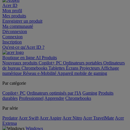
Acer ID
Mon profil
Mes produits
Enregistrer un produit
Ma communauté
Déconnexion
Connexion
Inscription
Qu'est-ce qu'Acer ID ?
Boutique en ligne
AI
Produits
Nouveaux produits
Copilot+ PC
Ordinateurs portables
Ordinateurs
de bureau
Chromebooks
Tablettes
Écrans
Projecteurs
Affichage
numérique
Réseau
e-Mobilité
Appareil mobile de gaming
Par catégorie
Copilot+ PC
Ordinateurs optimisés par l'IA
Gaming
Produits
durables
Professionnel
Apprendre
Chromebooks
Par série
Predator
Acer Swift
Acer Aspire
Acer Nitro
Acer TravelMate
Acer
Extensa
Windows