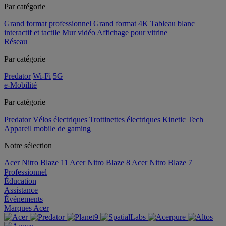
Par catégorie
Grand format professionnel
Grand format 4K
Tableau blanc
interactif et tactile
Mur vidéo
Affichage pour vitrine
Réseau
Par catégorie
Predator
Wi-Fi
5G
e-Mobilité
Par catégorie
Predator
Vélos électriques
Trottinettes électriques
Kinetic Tech
Appareil mobile de gaming
Notre sélection
Acer Nitro Blaze 11
Acer Nitro Blaze 8
Acer Nitro Blaze 7
Professionnel
Éducation
Assistance
Événements
Marques Acer