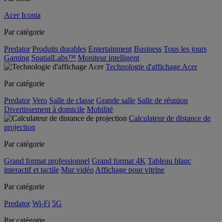
Acer Iconia
Par catégorie
Predator
Produits durables
Entertainment
Business
Tous les jours
Gaming
SpatialLabs™
Moniteur intelligent
Technologie d'affichage Acer
Par catégorie
Predator
Vero
Salle de classe
Grande salle
Salle de réunion
Divertissement à domicile
Mobilité
Calculateur de distance de
projection
Par catégorie
Grand format professionnel
Grand format 4K
Tableau blanc
interactif et tactile
Mur vidéo
Affichage pour vitrine
Par catégorie
Predator
Wi-Fi
5G
Par catégorie