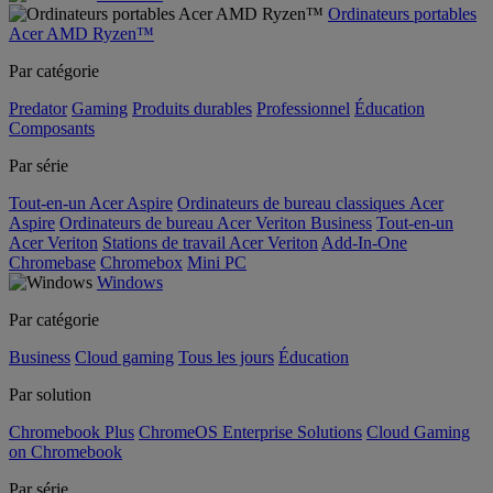
Ordinateurs portables
Acer AMD Ryzen™
Par catégorie
Predator
Gaming
Produits durables
Professionnel
Éducation
Composants
Par série
Tout-en-un Acer Aspire
Ordinateurs de bureau classiques Acer
Aspire
Ordinateurs de bureau Acer Veriton Business
Tout-en-un
Acer Veriton
Stations de travail Acer Veriton
Add-In-One
Chromebase
Chromebox
Mini PC
Windows
Par catégorie
Business
Cloud gaming
Tous les jours
Éducation
Par solution
Chromebook Plus
ChromeOS Enterprise Solutions
Cloud Gaming
on Chromebook
Par série