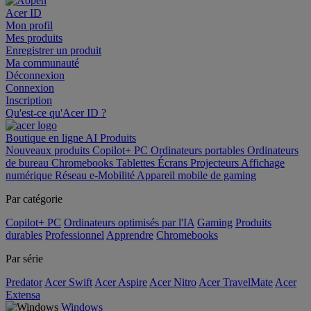
Acer ID
Mon profil
Mes produits
Enregistrer un produit
Ma communauté
Déconnexion
Connexion
Inscription
Qu'est-ce qu'Acer ID ?
Boutique en ligne
AI
Produits
Nouveaux produits
Copilot+ PC
Ordinateurs portables
Ordinateurs
de bureau
Chromebooks
Tablettes
Écrans
Projecteurs
Affichage
numérique
Réseau
e-Mobilité
Appareil mobile de gaming
Par catégorie
Copilot+ PC
Ordinateurs optimisés par l'IA
Gaming
Produits
durables
Professionnel
Apprendre
Chromebooks
Par série
Predator
Acer Swift
Acer Aspire
Acer Nitro
Acer TravelMate
Acer
Extensa
Windows