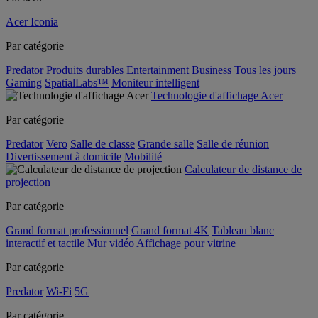
Acer Iconia
Par catégorie
Predator
Produits durables
Entertainment
Business
Tous les jours
Gaming
SpatialLabs™
Moniteur intelligent
Technologie d'affichage Acer
Par catégorie
Predator
Vero
Salle de classe
Grande salle
Salle de réunion
Divertissement à domicile
Mobilité
Calculateur de distance de
projection
Par catégorie
Grand format professionnel
Grand format 4K
Tableau blanc
interactif et tactile
Mur vidéo
Affichage pour vitrine
Par catégorie
Predator
Wi-Fi
5G
Par catégorie