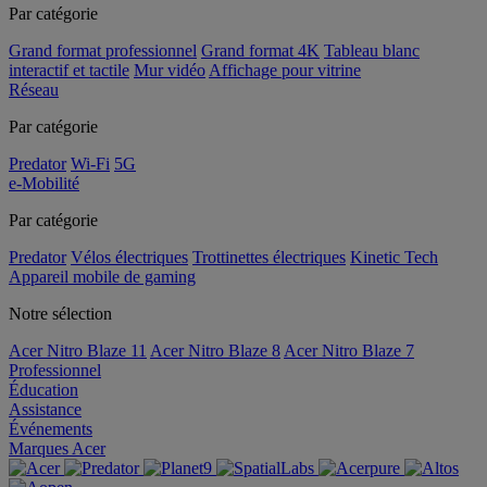
Par catégorie
Grand format professionnel
Grand format 4K
Tableau blanc
interactif et tactile
Mur vidéo
Affichage pour vitrine
Réseau
Par catégorie
Predator
Wi-Fi
5G
e-Mobilité
Par catégorie
Predator
Vélos électriques
Trottinettes électriques
Kinetic Tech
Appareil mobile de gaming
Notre sélection
Acer Nitro Blaze 11
Acer Nitro Blaze 8
Acer Nitro Blaze 7
Professionnel
Éducation
Assistance
Événements
Marques Acer