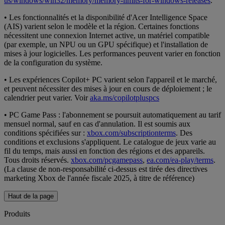
us/windows/win32/memory/memory-limits-for-windows-releases
.
• Les fonctionnalités et la disponibilité d'Acer Intelligence Space
(AIS) varient selon le modèle et la région. Certaines fonctions
nécessitent une connexion Internet active, un matériel compatible
(par exemple, un NPU ou un GPU spécifique) et l'installation de
mises à jour logicielles. Les performances peuvent varier en fonction
de la configuration du système.
• Les expériences Copilot+ PC varient selon l'appareil et le marché,
et peuvent nécessiter des mises à jour en cours de déploiement ; le
calendrier peut varier. Voir
aka.ms/copilotpluspcs
• PC Game Pass : l'abonnement se poursuit automatiquement au tarif
mensuel normal, sauf en cas d'annulation. Il est soumis aux
conditions spécifiées sur :
xbox.com/subscriptionterms
. Des
conditions et exclusions s'appliquent. Le catalogue de jeux varie au
fil du temps, mais aussi en fonction des régions et des appareils.
Tous droits réservés.
xbox.com/pcgamepass
,
ea.com/ea-play/terms
.
(La clause de non-responsabilité ci-dessus est tirée des directives
marketing Xbox de l'année fiscale 2025, à titre de référence)
Haut de la page
Produits