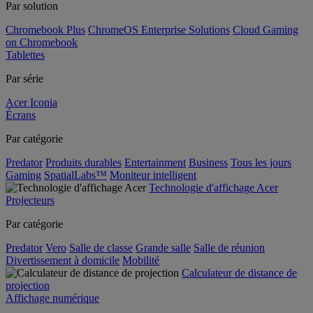
Par solution
Chromebook Plus
ChromeOS Enterprise Solutions
Cloud Gaming
on Chromebook
Tablettes
Par série
Acer Iconia
Écrans
Par catégorie
Predator
Produits durables
Entertainment
Business
Tous les jours
Gaming
SpatialLabs™
Moniteur intelligent
Technologie d'affichage Acer
Projecteurs
Par catégorie
Predator
Vero
Salle de classe
Grande salle
Salle de réunion
Divertissement à domicile
Mobilité
Calculateur de distance de
projection
Affichage numérique