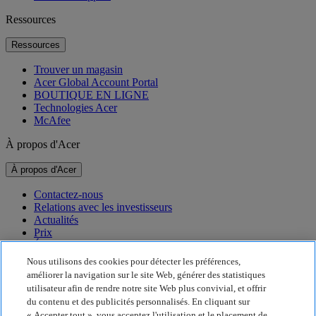
Ressources
Ressources
Trouver un magasin
Acer Global Account Portal
BOUTIQUE EN LIGNE
Technologies Acer
McAfee
À propos d'Acer
À propos d'Acer
Contactez-nous
Relations avec les investisseurs
Actualités
Prix
Événements
Nous utilisons des cookies pour détecter les préférences,
Développement durable
améliorer la navigation sur le site Web, générer des statistiques
utilisateur afin de rendre notre site Web plus convivial, et offrir
Développement durable
du contenu et des publicités personnalisés. En cliquant sur
« Accepter tout », vous acceptez l'utilisation et le placement de