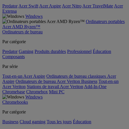
Predator
Acer Swift
Acer Aspire
Acer Nitro
Acer TravelMate
Acer
Extensa
Windows
Ordinateurs portables
Acer AMD Ryzen™
Ordinateurs de bureau
Par catégorie
Predator
Gaming
Produits durables
Professionnel
Éducation
Composants
Par série
Tout-en-un Acer Aspire
Ordinateurs de bureau classiques Acer
Aspire
Ordinateurs de bureau Acer Veriton Business
Tout-en-un
Acer Veriton
Stations de travail Acer Veriton
Add-In-One
Chromebase
Chromebox
Mini PC
Windows
Chromebooks
Par catégorie
Business
Cloud gaming
Tous les jours
Éducation